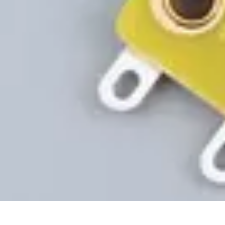
Projekty na Dom
Projektowanie wnętrz
Inspiracje
Budowa i materiały
Porady dotyczące
Projekty na Dom