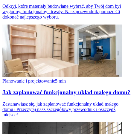
Odkryj, które materiały budowlane wybrać, aby Twój dom był
wygodny, funkcjonalny i trwały. Nasz przewodnik pomoże Ci
dokonać najlepszego wyboru.
Planowanie i projektowanie
5
min
Jak zaplanować funkcjonalny układ małego domu?
Zastanawiasz się, jak zaplanować funkcjonalny układ małego
domu? Przeczytaj nasz szczegółowy przewodnik i oszczędź
miejsce!