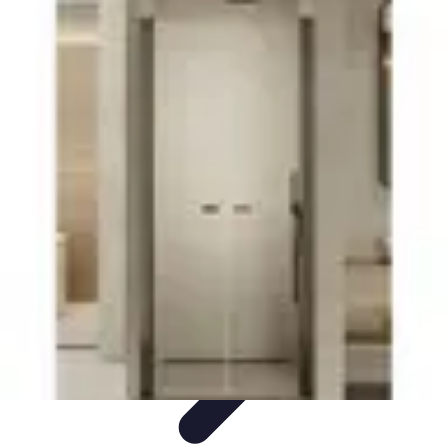
Projekty na Dom
Projektowanie wnętrz
Inspiracje
Budowa i materiały
Porady
dotyczące projektów
Trendy
Projekty na Dom