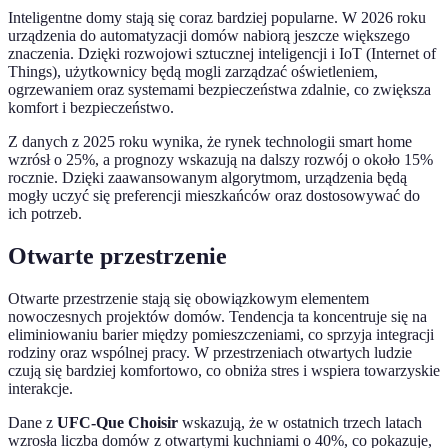
Inteligentne domy stają się coraz bardziej popularne. W 2026 roku
urządzenia do automatyzacji domów nabiorą jeszcze większego
znaczenia. Dzięki rozwojowi sztucznej inteligencji i IoT (Internet of
Things), użytkownicy będą mogli zarządzać oświetleniem,
ogrzewaniem oraz systemami bezpieczeństwa zdalnie, co zwiększa
komfort i bezpieczeństwo.
Z danych z 2025 roku wynika, że rynek technologii smart home
wzrósł o 25%, a prognozy wskazują na dalszy rozwój o około 15%
rocznie. Dzięki zaawansowanym algorytmom, urządzenia będą
mogły uczyć się preferencji mieszkańców oraz dostosowywać do
ich potrzeb.
Otwarte przestrzenie
Otwarte przestrzenie stają się obowiązkowym elementem
nowoczesnych projektów domów. Tendencja ta koncentruje się na
eliminiowaniu barier między pomieszczeniami, co sprzyja integracji
rodziny oraz wspólnej pracy. W przestrzeniach otwartych ludzie
czują się bardziej komfortowo, co obniża stres i wspiera towarzyskie
interakcje.
Dane z
UFC-Que Choisir
wskazują, że w ostatnich trzech latach
wzrosła liczba domów z otwartymi kuchniami o 40%, co pokazuje,