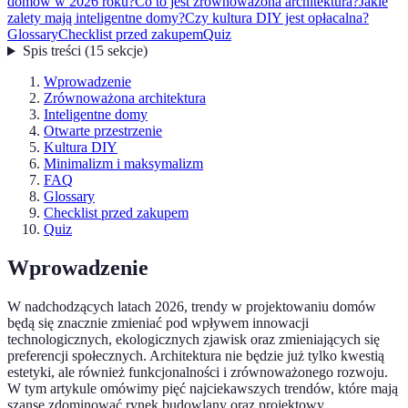
domów w 2026 roku?
Co to jest zrównoważona architektura?
Jakie
zalety mają inteligentne domy?
Czy kultura DIY jest opłacalna?
Glossary
Checklist przed zakupem
Quiz
Spis treści
(
15
sekcje
)
Wprowadzenie
Zrównoważona architektura
Inteligentne domy
Otwarte przestrzenie
Kultura DIY
Minimalizm i maksymalizm
FAQ
Glossary
Checklist przed zakupem
Quiz
Wprowadzenie
W nadchodzących latach 2026, trendy w projektowaniu domów
będą się znacznie zmieniać pod wpływem innowacji
technologicznych, ekologicznych zjawisk oraz zmieniających się
preferencji społecznych. Architektura nie będzie już tylko kwestią
estetyki, ale również funkcjonalności i zrównoważonego rozwoju.
W tym artykule omówimy pięć najciekawszych trendów, które mają
szansę zdominować rynek budowlany oraz projektowy.