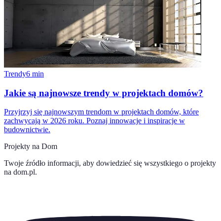
Trendy
6
min
Jakie są najnowsze trendy w projektach domów?
Przyjrzyj się najnowszym trendom w projektach domów, które
zachwycają w 2026 roku. Poznaj innowacje i inspiracje w
budownictwie.
Projekty na Dom
Twoje źródło informacji, aby dowiedzieć się wszystkiego o
projekty
na dom.pl
.