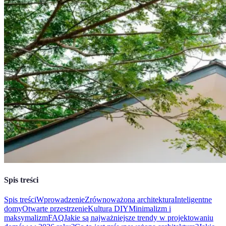
Spis treści
Spis treści
Wprowadzenie
Zrównoważona architektura
Inteligentne
domy
Otwarte przestrzenie
Kultura DIY
Minimalizm i
maksymalizm
FAQ
Jakie są najważniejsze trendy w projektowaniu