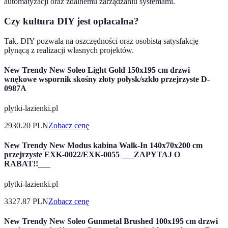
automatyzacji oraz zdalnemu zarządzaniu systemami.
Czy kultura DIY jest opłacalna?
Tak, DIY pozwala na oszczędności oraz osobistą satysfakcję
płynącą z realizacji własnych projektów.
New Trendy New Soleo Light Gold 150x195 cm drzwi
wnękowe wspornik skośny złoty połysk/szkło przejrzyste D-
0987A
plytki-lazienki.pl
2930.20
PLN
Zobacz cenę
New Trendy New Modus kabina Walk-In 140x70x200 cm
przejrzyste EXK-0022/EXK-0055 ___ZAPYTAJ O
RABAT!!___
plytki-lazienki.pl
3327.87
PLN
Zobacz cenę
New Trendy New Soleo Gunmetal Brushed 100x195 cm drzwi