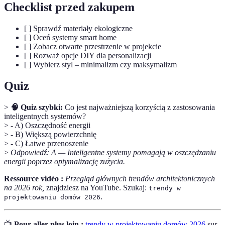
Checklist przed zakupem
[ ] Sprawdź materiały ekologiczne
[ ] Oceń systemy smart home
[ ] Zobacz otwarte przestrzenie w projekcie
[ ] Rozważ opcje DIY dla personalizacji
[ ] Wybierz styl – minimalizm czy maksymalizm
Quiz
>
🧠 Quiz szybki:
Co jest najważniejszą korzyścią z zastosowania
inteligentnych systemów?
> - A) Oszczędność energii
> - B) Większą powierzchnię
> - C) Łatwe przenoszenie
>
Odpowiedź: A — Inteligentne systemy pomagają w oszczędzaniu
energii poprzez optymalizację zużycia.
Ressource vidéo :
Przegląd głównych trendów architektonicznych
na 2026 rok,
znajdziesz na YouTube. Szukaj:
trendy w
.
projektowaniu domów 2026
📺
Pour aller plus loin :
trendy w projektowaniu domów 2026
sur