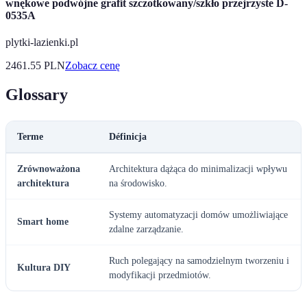
wnękowe podwójne grafit szczotkowany/szkło przejrzyste D-
0535A
plytki-lazienki.pl
2461.55
PLN
Zobacz cenę
Glossary
Terme
Définicja
Zrównoważona
Architektura dążąca do minimalizacji wpływu
architektura
na środowisko.
Systemy automatyzacji domów umożliwiające
Smart home
zdalne zarządzanie.
Ruch polegający na samodzielnym tworzeniu i
Kultura DIY
modyfikacji przedmiotów.