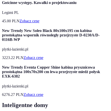
Gościnne występy. Kawałki o projektowaniu
Legimi PL
45.00
PLN
Zobacz cenę
New Trendy New Soleo Black 80x100x195 cm kabina
prostokątna wspornik równoległy przejrzyste D-0230A/D-
0116B-WP
plytki-lazienki.pl
3223.22
PLN
Zobacz cenę
New Trendy Eventa Copper Shine kabina prysznicowa
prostokątna 100x70x200 cm lewa przejrzyste miedź połysk
EXK-6382
plytki-lazienki.pl
6276.27
PLN
Zobacz cenę
Inteligentne domy