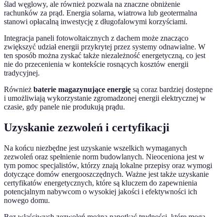
ślad węglowy, ale również pozwala na znaczne obniżenie
rachunków za prąd. Energia solarna, wiatrowa lub geotermalna
stanowi opłacalną inwestycję z długofalowymi korzyściami.
Integracja paneli fotowoltaicznych z dachem może znacząco
zwiększyć udział energii przykrytej przez systemy odnawialne. W
ten sposób można zyskać także niezależność energetyczną, co jest
nie do przecenienia w kontekście rosnących kosztów energii
tradycyjnej.
Również
baterie magazynujące energię
są coraz bardziej dostępne
i umożliwiają wykorzystanie zgromadzonej energii elektrycznej w
czasie, gdy panele nie produkują prądu.
Uzyskanie zezwoleń i certyfikacji
Na końcu niezbędne jest uzyskanie wszelkich wymaganych
zezwoleń oraz spełnienie norm budowlanych. Nieoceniona jest w
tym pomoc specjalistów, którzy znają lokalne przepisy oraz wymogi
dotyczące domów energooszczędnych. Ważne jest także uzyskanie
certyfikatów energetycznych, które są kluczem do zapewnienia
potencjalnym nabywcom o wysokiej jakości i efektywności ich
nowego domu.
Bez właściwych zezwoleń można napotkać trudności, które mogą