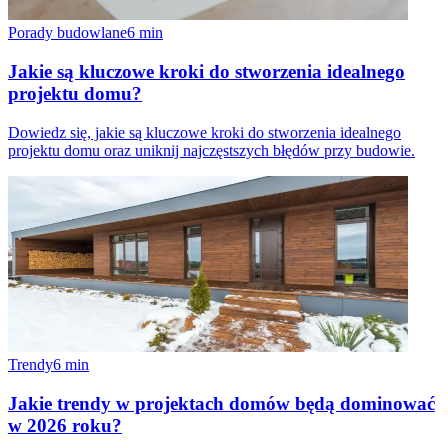
Porady budowlane
6
min
Jakie są kluczowe kroki do stworzenia idealnego
projektu domu?
Dowiedz się, jakie są kluczowe kroki do stworzenia idealnego
projektu domu oraz uniknij najczęstszych błędów przy budowie.
Trendy
6
min
Jakie trendy w projektach domów będą dominować
w 2026 roku?