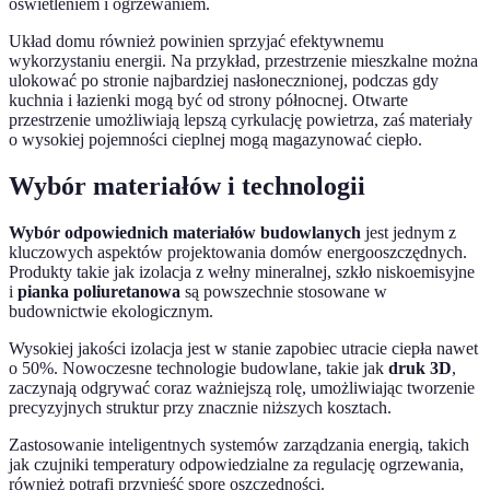
oświetleniem i ogrzewaniem.
Układ domu również powinien sprzyjać efektywnemu
wykorzystaniu energii. Na przykład, przestrzenie mieszkalne można
ulokować po stronie najbardziej nasłonecznionej, podczas gdy
kuchnia i łazienki mogą być od strony północnej. Otwarte
przestrzenie umożliwiają lepszą cyrkulację powietrza, zaś materiały
o wysokiej pojemności cieplnej mogą magazynować ciepło.
Wybór materiałów i technologii
Wybór odpowiednich materiałów budowlanych
jest jednym z
kluczowych aspektów projektowania domów energooszczędnych.
Produkty takie jak izolacja z wełny mineralnej, szkło niskoemisyjne
i
pianka poliuretanowa
są powszechnie stosowane w
budownictwie ekologicznym.
Wysokiej jakości izolacja jest w stanie zapobiec utracie ciepła nawet
o 50%. Nowoczesne technologie budowlane, takie jak
druk 3D
,
zaczynają odgrywać coraz ważniejszą rolę, umożliwiając tworzenie
precyzyjnych struktur przy znacznie niższych kosztach.
Zastosowanie inteligentnych systemów zarządzania energią, takich
jak czujniki temperatury odpowiedzialne za regulację ogrzewania,
również potrafi przynieść spore oszczędności.