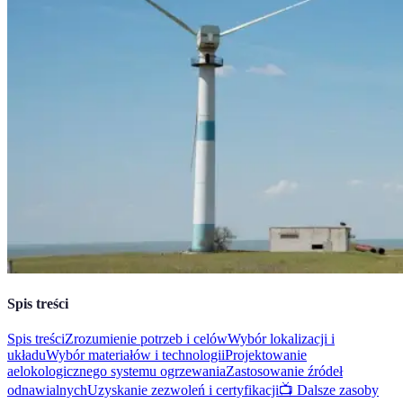
Spis treści
Spis treści
Zrozumienie potrzeb i celów
Wybór lokalizacji i
układu
Wybór materiałów i technologii
Projektowanie
aelokologicznego systemu ogrzewania
Zastosowanie źródeł
odnawialnych
Uzyskanie zezwoleń i certyfikacji
📺 Dalsze zasoby