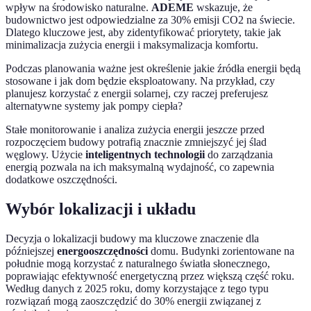
wpływ na środowisko naturalne.
ADEME
wskazuje, że
budownictwo jest odpowiedzialne za 30% emisji CO2 na świecie.
Dlatego kluczowe jest, aby zidentyfikować priorytety, takie jak
minimalizacja zużycia energii i maksymalizacja komfortu.
Podczas planowania ważne jest określenie jakie źródła energii będą
stosowane i jak dom będzie eksploatowany. Na przykład, czy
planujesz korzystać z energii solarnej, czy raczej preferujesz
alternatywne systemy jak pompy ciepła?
Stałe monitorowanie i analiza zużycia energii jeszcze przed
rozpoczęciem budowy potrafią znacznie zmniejszyć jej ślad
węglowy. Użycie
inteligentnych technologii
do zarządzania
energią pozwala na ich maksymalną wydajność, co zapewnia
dodatkowe oszczędności.
Wybór lokalizacji i układu
Decyzja o lokalizacji budowy ma kluczowe znaczenie dla
późniejszej
energooszczędności
domu. Budynki zorientowane na
południe mogą korzystać z naturalnego światła słonecznego,
poprawiając efektywność energetyczną przez większą część roku.
Według danych z 2025 roku, domy korzystające z tego typu
rozwiązań mogą zaoszczędzić do 30% energii związanej z