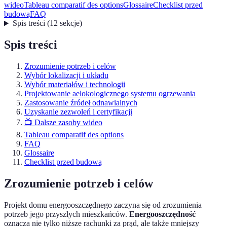
wideo
Tableau comparatif des options
Glossaire
Checklist przed
budową
FAQ
Spis treści
(
12
sekcje
)
Spis treści
Zrozumienie potrzeb i celów
Wybór lokalizacji i układu
Wybór materiałów i technologii
Projektowanie aelokologicznego systemu ogrzewania
Zastosowanie źródeł odnawialnych
Uzyskanie zezwoleń i certyfikacji
📺 Dalsze zasoby wideo
Tableau comparatif des options
FAQ
Glossaire
Checklist przed budową
Zrozumienie potrzeb i celów
Projekt domu energooszczędnego zaczyna się od zrozumienia
potrzeb jego przyszłych mieszkańców.
Energooszczędność
oznacza nie tylko niższe rachunki za prąd, ale także mniejszy