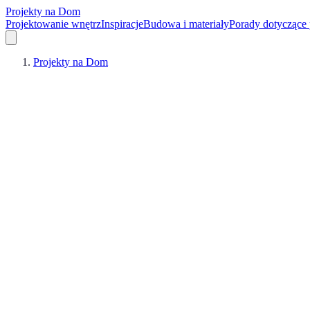
Projekty na Dom
Projektowanie wnętrz
Inspiracje
Budowa i materiały
Porady dotyczące
Projekty na Dom