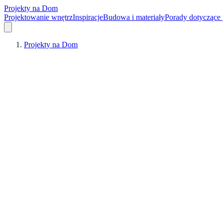
Projekty na Dom
Projektowanie wnętrz
Inspiracje
Budowa i materiały
Porady dotyczące
Projekty na Dom