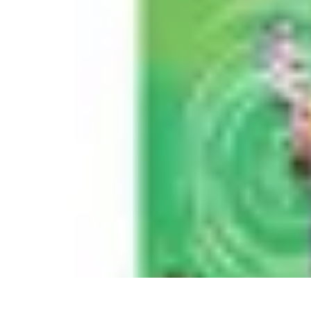
Projekty na Dom
Projektowanie wnętrz
Inspiracje
Budowa i materiały
Porady dotyczące
Projekty na Dom