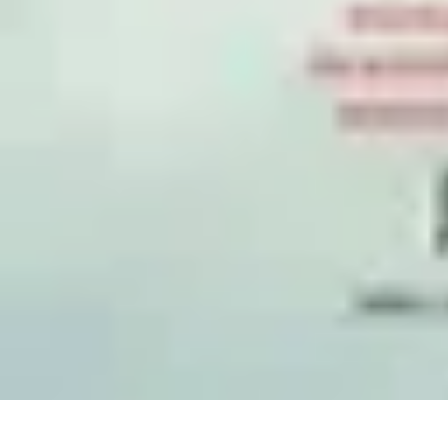
Projekty na Dom
Projektowanie wnętrz
Inspiracje
Budowa i materiały
Porady dotyczące
Projekty na Dom