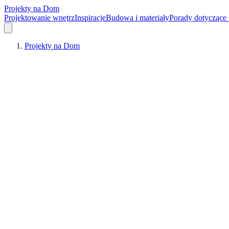
Projekty na Dom
Projektowanie wnętrz
Inspiracje
Budowa i materiały
Porady dotyczące
Projekty na Dom