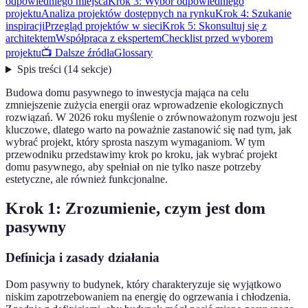
odpowiedniego miejsca
Krok 3: Wybór odpowiedniego
projektu
Analiza projektów dostępnych na rynku
Krok 4: Szukanie
inspiracji
Przegląd projektów w sieci
Krok 5: Skonsultuj się z
architektem
Współpraca z ekspertem
Checklist przed wyborem
projektu
📺 Dalsze źródła
Glossary
Spis treści
(
14
sekcje
)
Budowa domu pasywnego to inwestycja mająca na celu
zmniejszenie zużycia energii oraz wprowadzenie ekologicznych
rozwiązań. W 2026 roku myślenie o zrównoważonym rozwoju jest
kluczowe, dlatego warto na poważnie zastanowić się nad tym, jak
wybrać projekt, który sprosta naszym wymaganiom. W tym
przewodniku przedstawimy krok po kroku, jak wybrać projekt
domu pasywnego, aby spełniał on nie tylko nasze potrzeby
estetyczne, ale również funkcjonalne.
Krok 1: Zrozumienie, czym jest dom
pasywny
Definicja i zasady działania
Dom pasywny to budynek, który charakteryzuje się wyjątkowo
niskim zapotrzebowaniem na energię do ogrzewania i chłodzenia.