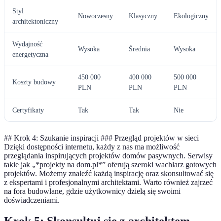
Styl
Nowoczesny
Klasyczny
Ekologiczny
architektoniczny
Wydajność
Wysoka
Średnia
Wysoka
energetyczna
450 000
400 000
500 000
Koszty budowy
PLN
PLN
PLN
Certyfikaty
Tak
Tak
Nie
## Krok 4: Szukanie inspiracji ### Przegląd projektów w sieci
Dzięki dostępności internetu, każdy z nas ma możliwość
przeglądania inspirujących projektów domów pasywnych. Serwisy
takie jak „*projekty na dom.pl*” oferują szeroki wachlarz gotowych
projektów. Możemy znaleźć każdą inspirację oraz skonsultować się
z ekspertami i profesjonalnymi architektami. Warto również zajrzeć
na fora budowlane, gdzie użytkownicy dzielą się swoimi
doświadczeniami.
Krok 5: Skonsultuj się z architektem