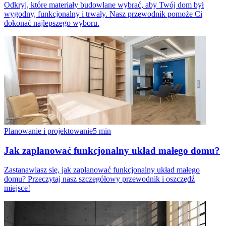
Odkryj, które materiały budowlane wybrać, aby Twój dom był
wygodny, funkcjonalny i trwały. Nasz przewodnik pomoże Ci
dokonać najlepszego wyboru.
Planowanie i projektowanie
5
min
Jak zaplanować funkcjonalny układ małego domu?
Zastanawiasz się, jak zaplanować funkcjonalny układ małego
domu? Przeczytaj nasz szczegółowy przewodnik i oszczędź
miejsce!