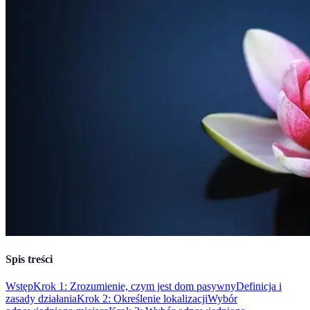
Spis treści
Wstęp
Krok 1: Zrozumienie, czym jest dom pasywny
Definicja i
zasady działania
Krok 2: Określenie lokalizacji
Wybór