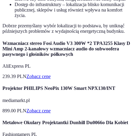
Dostęp do infrastruktury – lokalizacja blisko komunikacji
publicznej, sklepów i usług również wpływa na komfort
życia.
Dobrze przemyślany wybór lokalizacji to podstawa, by uniknąć
późniejszych problemów z wydajnością energetyczną budynku.
Wzmacniacz stereo Fosi Audio V3 300W *2 TPA3255 Klasy D
Mini Amp 2-kanałowy wzmacniacz audio do subwoofera
pasywnego i głośników półkowych
AliExpress PL
239.39
PLN
Zobacz cenę
Projektor PHILIPS NeoPix 130W Smart NPX130/INT
mediamarkt.pl
899.00
PLN
Zobacz cenę
Metalowe Okulary Projektantki Dunhill Du0066o Dla Kobiet
Fashiontamers PL