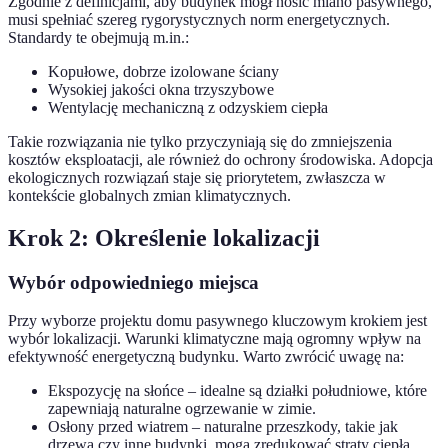
Zgodnie z definicjami, aby budynek mógł nosić miano pasywnego,
musi spełniać szereg rygorystycznych norm energetycznych.
Standardy te obejmują m.in.:
Kopułowe, dobrze izolowane ściany
Wysokiej jakości okna trzyszybowe
Wentylację mechaniczną z odzyskiem ciepła
Takie rozwiązania nie tylko przyczyniają się do zmniejszenia
kosztów eksploatacji, ale również do ochrony środowiska. Adopcja
ekologicznych rozwiązań staje się priorytetem, zwłaszcza w
kontekście globalnych zmian klimatycznych.
Krok 2: Określenie lokalizacji
Wybór odpowiedniego miejsca
Przy wyborze projektu domu pasywnego kluczowym krokiem jest
wybór lokalizacji. Warunki klimatyczne mają ogromny wpływ na
efektywność energetyczną budynku. Warto zwrócić uwagę na:
Ekspozycję na słońce – idealne są działki południowe, które
zapewniają naturalne ogrzewanie w zimie.
Osłony przed wiatrem – naturalne przeszkody, takie jak
drzewa czy inne budynki, mogą zredukować straty ciepła.