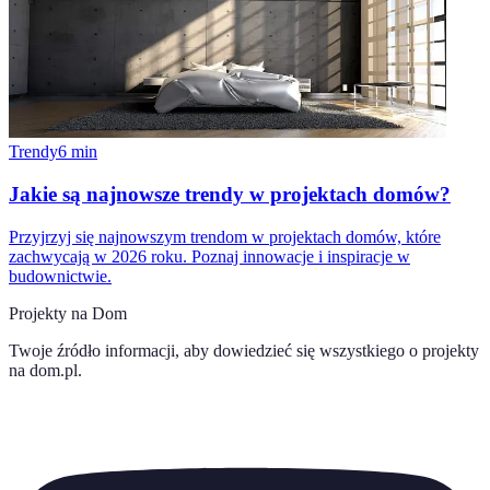
Trendy
6
min
Jakie są najnowsze trendy w projektach domów?
Przyjrzyj się najnowszym trendom w projektach domów, które
zachwycają w 2026 roku. Poznaj innowacje i inspiracje w
budownictwie.
Projekty na Dom
Twoje źródło informacji, aby dowiedzieć się wszystkiego o
projekty
na dom.pl
.