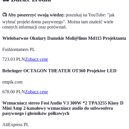
📺 Aby poszerzyć swoją wiedzę:
poszukaj na YouTube: "jak
wybrać projekt domu pasywnego". Można tam znaleźć wiele
cennych informacji oraz porównań.
Wielobarwne Okulary Damskie Moli@limo Md115 Projektanta
Fashiontamers PL
723.03
PLN
Zobacz cenę
Behringer OCTAGON THEATER OT360 Projektor LED
empik.com
678.00
PLN
Zobacz cenę
Wzmacniacz stereo Fosi Audio V3 300W *2 TPA3255 Klasy D
Mini Amp 2-kanałowy wzmacniacz audio do subwoofera
pasywnego i głośników półkowych
AliExpress PL