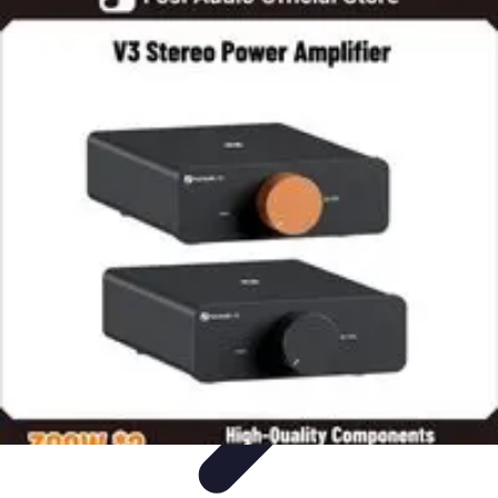
Projekty na Dom
Projektowanie wnętrz
Inspiracje
Budowa i materiały
Porady
dotyczące projektów
Trendy
Projekty na Dom