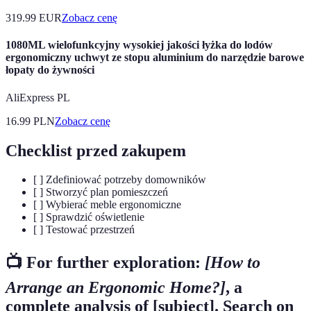
319.99
EUR
Zobacz cenę
1080ML wielofunkcyjny wysokiej jakości łyżka do lodów
ergonomiczny uchwyt ze stopu aluminium do narzędzie barowe
łopaty do żywności
AliExpress PL
16.99
PLN
Zobacz cenę
Checklist przed zakupem
[ ] Zdefiniować potrzeby domowników
[ ] Stworzyć plan pomieszczeń
[ ] Wybierać meble ergonomiczne
[ ] Sprawdzić oświetlenie
[ ] Testować przestrzeń
📺 For further exploration:
[How to
Arrange an Ergonomic Home?]
, a
complete analysis of [subject]. Search on