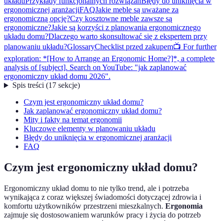
układu
Przykłady funkcjonalnych rozwiązań
Błędy do uniknięcia w
ergonomicznej aranżacji
FAQ
Jakie meble są uważane za
ergonomiczną opcję?
Czy kosztowne meble zawsze są
ergonomiczne?
Jakie są korzyści z planowania ergonomicznego
układu domu?
Dlaczego warto skonsultować się z ekspertem przy
planowaniu układu?
Glossary
Checklist przed zakupem
📺 For further
exploration: *[How to Arrange an Ergonomic Home?]*, a complete
analysis of [subject]. Search on YouTube: "jak zaplanować
ergonomiczny układ domu 2026".
Spis treści
(
17
sekcje
)
Czym jest ergonomiczny układ domu?
Jak zaplanować ergonomiczny układ domu?
Mity i fakty na temat ergonomii
Kluczowe elementy w planowaniu układu
Błędy do uniknięcia w ergonomicznej aranżacji
FAQ
Czym jest ergonomiczny układ domu?
Ergonomiczny układ domu to nie tylko trend, ale i potrzeba
wynikająca z coraz większej świadomości dotyczącej zdrowia i
komfortu użytkowników przestrzeni mieszkalnych.
Ergonomia
zajmuje się dostosowaniem warunków pracy i życia do potrzeb