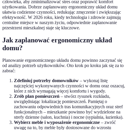
człowieka, aby zminimalizować stres oraz poprawić komfort
użytkowania. Dobrze zaplanowany ergonomiczny układ domu
ułatwia codzienne czynności, redukując zmęczenie i zwiększając
efektywność. W 2026 roku, kiedy technologia i zdrowie zajmują
centralne miejsce w naszym życiu, odpowiednie zaplanowanie
przestrzeni mieszkalnej staje się kluczowe.
Jak zaplanować ergonomiczny układ
domu?
Planowanie ergonomicznego układu domu powinno zaczynać się
od analizy potrzeb użytkowników. Oto krok po kroku jak się za to
zabrać:
Zdefiniuj potrzeby domowników
– wykonaj listę
najczęściej wykonywanych czynności w domu oraz oszacuj,
które z nich wymagają więcej komfortu i wygody.
Zrób plan pomieszczeń
– stwórz rysunek rozkładu,
uwzględniając lokalizację pomieszczeń. Pamiętaj o
zachowaniu odpowiednich tras komunikacyjnych oraz stref
funkcjonalnych – mieszkanie powinno być wydzielone na
strefy dzienne (salon, kuchnia) i nocne (sypialnia, łazienka).
Wybierz meble i wyposażenie ergonomiczne
– zwróć
uwagę na to, by meble były dostosowane do wzrostu