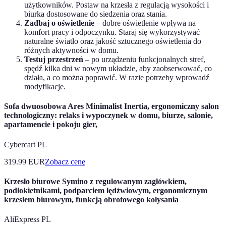
użytkowników. Postaw na krzesła z regulacją wysokości i
biurka dostosowane do siedzenia oraz stania.
Zadbaj o oświetlenie
– dobre oświetlenie wpływa na
komfort pracy i odpoczynku. Staraj się wykorzystywać
naturalne światło oraz jakość sztucznego oświetlenia do
różnych aktywności w domu.
Testuj przestrzeń
– po urządzeniu funkcjonalnych stref,
spędź kilka dni w nowym układzie, aby zaobserwować, co
działa, a co można poprawić. W razie potrzeby wprowadź
modyfikacje.
Sofa dwuosobowa Ares Minimalist Inertia, ergonomiczny salon
technologiczny: relaks i wypoczynek w domu, biurze, salonie,
apartamencie i pokoju gier,
Cybercart PL
319.99
EUR
Zobacz cenę
Krzesło biurowe Symino z regulowanym zagłówkiem,
podłokietnikami, podparciem lędźwiowym, ergonomicznym
krzesłem biurowym, funkcją obrotowego kołysania
AliExpress PL