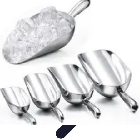
Projekty na Dom
Projektowanie wnętrz
Inspiracje
Budowa i materiały
Porady
dotyczące projektów
Trendy
Projekty na Dom