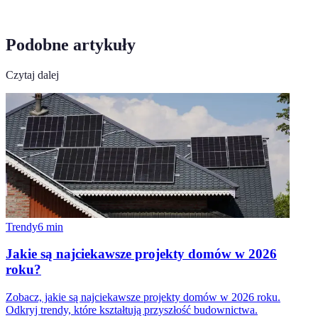
Podobne artykuły
Czytaj dalej
Trendy
6
min
Jakie są najciekawsze projekty domów w 2026
roku?
Zobacz, jakie są najciekawsze projekty domów w 2026 roku.
Odkryj trendy, które kształtują przyszłość budownictwa.