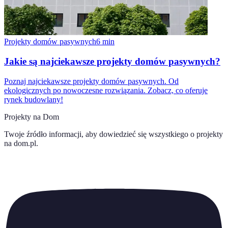
Projekty domów pasywnych
6
min
Jakie są najciekawsze projekty domów pasywnych?
Poznaj najciekawsze projekty domów pasywnych. Od
ekologicznych po nowoczesne rozwiązania. Zobacz, co oferuje
rynek budowlany!
Projekty na Dom
Twoje źródło informacji, aby dowiedzieć się wszystkiego o
projekty
na dom.pl
.