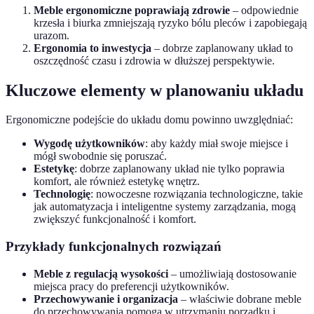
Meble ergonomiczne poprawiają zdrowie
– odpowiednie
krzesła i biurka zmniejszają ryzyko bólu pleców i zapobiegają
urazom.
Ergonomia to inwestycja
– dobrze zaplanowany układ to
oszczędność czasu i zdrowia w dłuższej perspektywie.
Kluczowe elementy w planowaniu układu
Ergonomiczne podejście do układu domu powinno uwzględniać:
Wygodę użytkowników
: aby każdy miał swoje miejsce i
mógł swobodnie się poruszać.
Estetykę
: dobrze zaplanowany układ nie tylko poprawia
komfort, ale również estetykę wnętrz.
Technologię
: nowoczesne rozwiązania technologiczne, takie
jak automatyzacja i inteligentne systemy zarządzania, mogą
zwiększyć funkcjonalność i komfort.
Przykłady funkcjonalnych rozwiązań
Meble z regulacją wysokości
– umożliwiają dostosowanie
miejsca pracy do preferencji użytkowników.
Przechowywanie i organizacja
– właściwie dobrane meble
do przechowywania pomogą w utrzymaniu porządku i