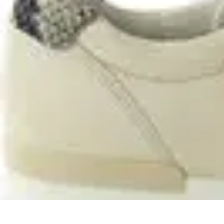
Projekty na Dom
Projektowanie wnętrz
Inspiracje
Budowa i materiały
Porady dotyczące
Projekty na Dom