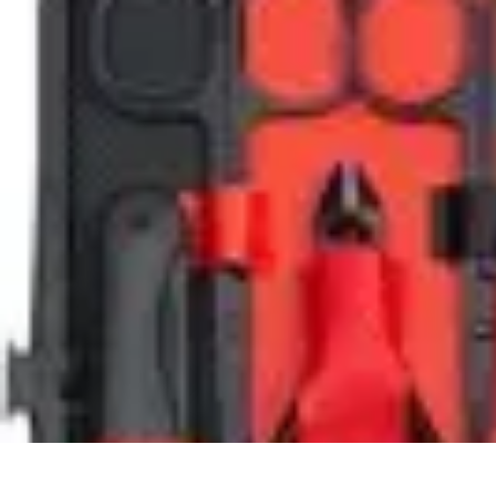
Projekty na Dom
Projektowanie wnętrz
Inspiracje
Budowa i materiały
Porady dotyczące
Projekty na Dom