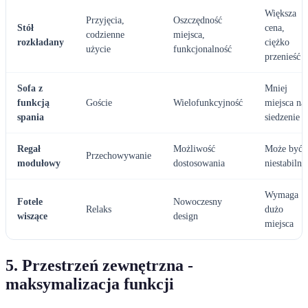
Większa
Przyjęcia,
Oszczędność
Stół
cena,
codzienne
miejsca,
rozkładany
ciężko
użycie
funkcjonalność
przenieść
Sofa z
Mniej
funkcją
Goście
Wielofunkcyjność
miejsca na
spania
siedzenie
Regał
Możliwość
Może być
Przechowywanie
modułowy
dostosowania
niestabilny
Wymaga
Fotele
Nowoczesny
Relaks
dużo
wiszące
design
miejsca
5. Przestrzeń zewnętrzna -
maksymalizacja funkcji