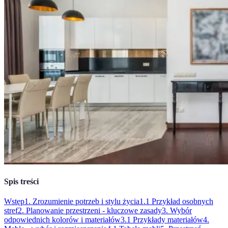
Spis treści
Wstęp
1. Zrozumienie potrzeb i stylu życia
1.1 Przykład osobnych
stref
2. Planowanie przestrzeni - kluczowe zasady
3. Wybór
odpowiednich kolorów i materiałów
3.1 Przykłady materiałów
4.