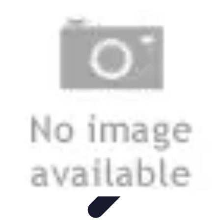
Projekty na Dom
Projektowanie wnętrz
Inspiracje
Budowa i materiały
Porady
dotyczące projektów
Trendy
Projekty na Dom