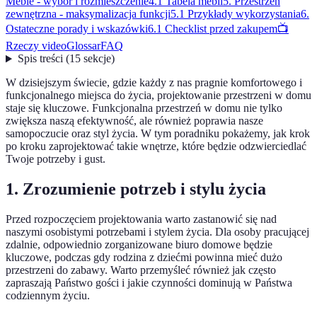
Meble - wybór i rozmieszczenie
4.1 Tabela mebli
5. Przestrzeń
zewnętrzna - maksymalizacja funkcji
5.1 Przykłady wykorzystania
6.
Ostateczne porady i wskazówki
6.1 Checklist przed zakupem
📺
Rzeczy video
Glossar
FAQ
Spis treści
(
15
sekcje
)
W dzisiejszym świecie, gdzie każdy z nas pragnie komfortowego i
funkcjonalnego miejsca do życia, projektowanie przestrzeni w domu
staje się kluczowe. Funkcjonalna przestrzeń w domu nie tylko
zwiększa naszą efektywność, ale również poprawia nasze
samopoczucie oraz styl życia. W tym poradniku pokażemy, jak krok
po kroku zaprojektować takie wnętrze, które będzie odzwierciedlać
Twoje potrzeby i gust.
1. Zrozumienie potrzeb i stylu życia
Przed rozpoczęciem projektowania warto zastanowić się nad
naszymi osobistymi potrzebami i stylem życia. Dla osoby pracującej
zdalnie, odpowiednio zorganizowane biuro domowe będzie
kluczowe, podczas gdy rodzina z dziećmi powinna mieć dużo
przestrzeni do zabawy. Warto przemyśleć również jak często
zapraszają Państwo gości i jakie czynności dominują w Państwa
codziennym życiu.