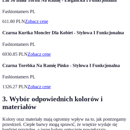
Liu Jo Biała Torba Na Ramię - Elegancka I Funkcjonalna
Fashiontamers PL
611.80
PLN
Zobacz cenę
Czarna Kurtka Moncler Dla Kobiet - Stylowa I Funkcjonalna
Fashiontamers PL
6930.85
PLN
Zobacz cenę
Czarna Torebka Na Ramię Pinko - Stylowa I Funkcjonalna
Fashiontamers PL
1326.27
PLN
Zobacz cenę
3. Wybór odpowiednich kolorów i
materiałów
Kolory oraz materiały mają ogromny wpływ na to, jak postrzegamy
przestrzeń. Ciepłe barwy mogą sprawić, że wnętrze wydaje się
bardziej przytulne, a jasne kolory optycznie powiększają