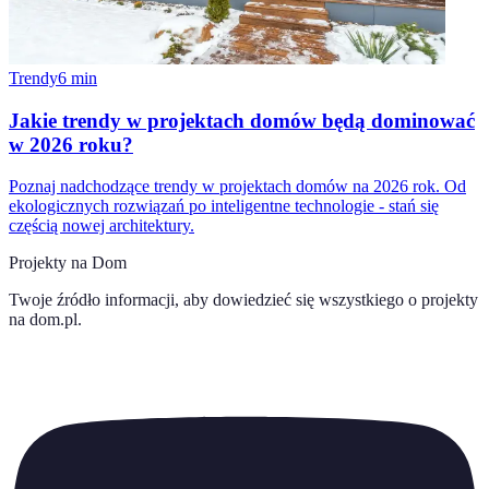
Trendy
6
min
Jakie trendy w projektach domów będą dominować
w 2026 roku?
Poznaj nadchodzące trendy w projektach domów na 2026 rok. Od
ekologicznych rozwiązań po inteligentne technologie - stań się
częścią nowej architektury.
Projekty na Dom
Twoje źródło informacji, aby dowiedzieć się wszystkiego o
projekty
na dom.pl
.