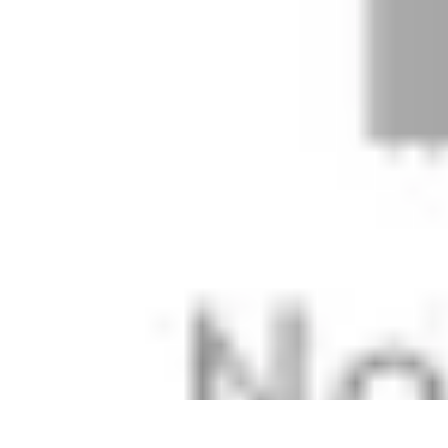
Projekty na Dom
Projektowanie wnętrz
Inspiracje
Budowa i materiały
Porady dotyczące
Projekty na Dom