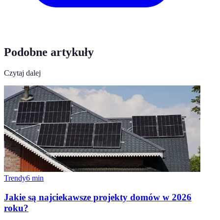
Podobne artykuły
Czytaj dalej
Trendy
6
min
Jakie są najciekawsze projekty domów w 2026
roku?