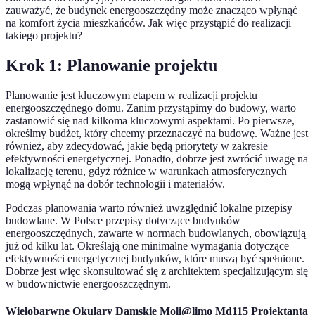
zauważyć, że budynek energooszczędny może znacząco wpłynąć
na komfort życia mieszkańców. Jak więc przystąpić do realizacji
takiego projektu?
Krok 1: Planowanie projektu
Planowanie jest kluczowym etapem w realizacji projektu
energooszczędnego domu. Zanim przystąpimy do budowy, warto
zastanowić się nad kilkoma kluczowymi aspektami. Po pierwsze,
określmy budżet, który chcemy przeznaczyć na budowę. Ważne jest
również, aby zdecydować, jakie będą priorytety w zakresie
efektywności energetycznej. Ponadto, dobrze jest zwrócić uwagę na
lokalizację terenu, gdyż różnice w warunkach atmosferycznych
mogą wpłynąć na dobór technologii i materiałów.
Podczas planowania warto również uwzględnić lokalne przepisy
budowlane. W Polsce przepisy dotyczące budynków
energooszczędnych, zawarte w normach budowlanych, obowiązują
już od kilku lat. Określają one minimalne wymagania dotyczące
efektywności energetycznej budynków, które muszą być spełnione.
Dobrze jest więc skonsultować się z architektem specjalizującym się
w budownictwie energooszczędnym.
Wielobarwne Okulary Damskie Moli@limo Md115 Projektanta