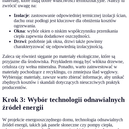
materiały, które mają dobre właściwości termoizolacyjne. Należy tu
zwrócić uwagę na:
Izolacje
: zastosowanie odpowiedniej termicznej izolacji ścian,
dachu oraz podłogi jest kluczowe dla obniżenia kosztów
ogrzewania.
Okna
: wybór okien o niskim współczynniku przenikania
ciepła zapewnia dodatkowe oszczędności.
Drzwi
: podobnie jak okna, drzwi także powinny
charakteryzować się odpowiednią izolacyjnością.
Zaleca się również sięganie po materiały ekologiczne, które są
przyjazne dla środowiska. Przykładem mogą być włókna drzewne,
celuloza czy wełna mineralna. Ponadto, warto zainwestować w
materiały pochodzące z recyklingu, co zmniejsza ślad węglowy.
Wybierając materiały, zawsze warto zbierać informacje, aby unikać
zbędnych kosztów i skandali dotyczących nieuczciwych praktyk
producentów.
Krok 3: Wybór technologii odnawialnych
źródeł energii
W projekcie energooszczędnego domu, technologia odnawialnych
źródeł energii, takich jak panele słoneczne czy pompy ciepła,