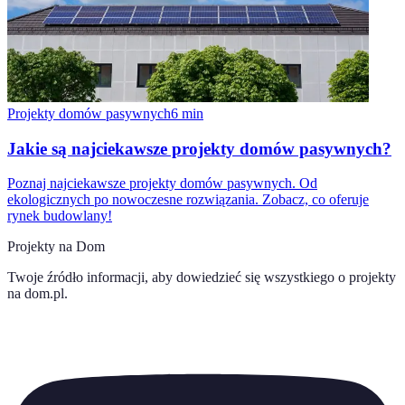
Projekty domów pasywnych
6
min
Jakie są najciekawsze projekty domów pasywnych?
Poznaj najciekawsze projekty domów pasywnych. Od
ekologicznych po nowoczesne rozwiązania. Zobacz, co oferuje
rynek budowlany!
Projekty na Dom
Twoje źródło informacji, aby dowiedzieć się wszystkiego o
projekty
na dom.pl
.