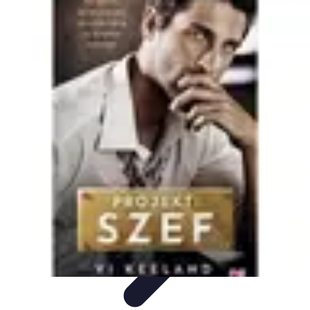
Projekty na Dom
Projektowanie wnętrz
Inspiracje
Budowa i materiały
Porady
dotyczące projektów
Trendy
Projekty na Dom