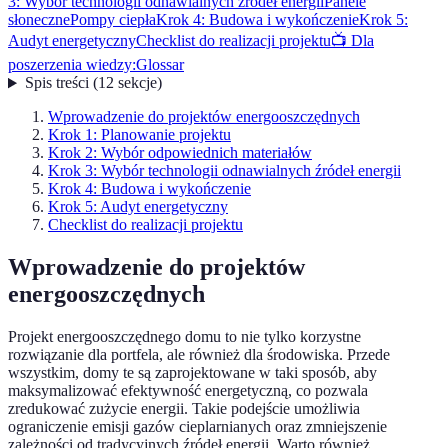
3: Wybór technologii odnawialnych źródeł energii
Panele
słoneczne
Pompy ciepła
Krok 4: Budowa i wykończenie
Krok 5:
Audyt energetyczny
Checklist do realizacji projektu
📺 Dla
poszerzenia wiedzy:
Glossar
Spis treści
(
12
sekcje
)
Wprowadzenie do projektów energooszczędnych
Krok 1: Planowanie projektu
Krok 2: Wybór odpowiednich materiałów
Krok 3: Wybór technologii odnawialnych źródeł energii
Krok 4: Budowa i wykończenie
Krok 5: Audyt energetyczny
Checklist do realizacji projektu
Wprowadzenie do projektów
energooszczędnych
Projekt energooszczędnego domu to nie tylko korzystne
rozwiązanie dla portfela, ale również dla środowiska. Przede
wszystkim, domy te są zaprojektowane w taki sposób, aby
maksymalizować efektywność energetyczną, co pozwala
zredukować zużycie energii. Takie podejście umożliwia
ograniczenie emisji gazów cieplarnianych oraz zmniejszenie
zależności od tradycyjnych źródeł energii. Warto również