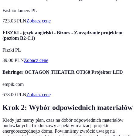
Fashiontamers PL
723.03
PLN
Zobacz cenę
FISZKI - język angielski - Biznes - Zarządzanie projektem
(poziom B2-C1)
Fiszki PL
39.00
PLN
Zobacz cenę
Behringer OCTAGON THEATER OT360 Projektor LED
empik.com
678.00
PLN
Zobacz cenę
Krok 2: Wybór odpowiednich materiałów
Kiedy już mamy plan, czas na dobór odpowiednich materiałów
budowlanych. To kluczowy aspekt w realizacji projektu
energooszczędnego domu. Powinniśmy zwrócić uwagę na