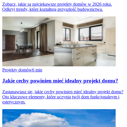
Zobacz, jakie są najciekawsze projekty domów w 2026 roku.
Odkryj trendy, które kształtują przyszłość budownictwa.
Projekty domów
6
min
Jakie cechy powinien mieć idealny projekt domu?
Zastanawiasz się, jakie cechy powinien mieć idealny projekt domu?
Oto kluczowe elementy, które uczynią twój dom funkcjonalnym i
estetycznym.