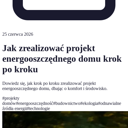
25 czerwca 2026
Jak zrealizować projekt
energooszczędnego domu krok
po kroku
Dowiedz się, jak krok po kroku zrealizować projekt
energooszczędnego domu, dbając o komfort i środowisko.
#
projekty
domów
#
energooszczędność
#
budownictwo
#
ekologia
#
odnawialne
źródła energii
#
technologie