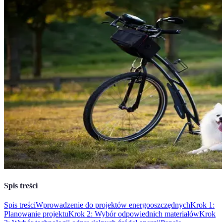
Spis treści
Spis treści
Wprowadzenie do projektów energooszczędnych
Krok 1:
Planowanie projektu
Krok 2: Wybór odpowiednich materiałów
Krok