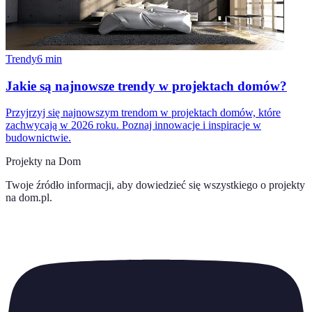
Trendy
6
min
Jakie są najnowsze trendy w projektach domów?
Przyjrzyj się najnowszym trendom w projektach domów, które
zachwycają w 2026 roku. Poznaj innowacje i inspiracje w
budownictwie.
Projekty na Dom
Twoje źródło informacji, aby dowiedzieć się wszystkiego o
projekty
na dom.pl
.