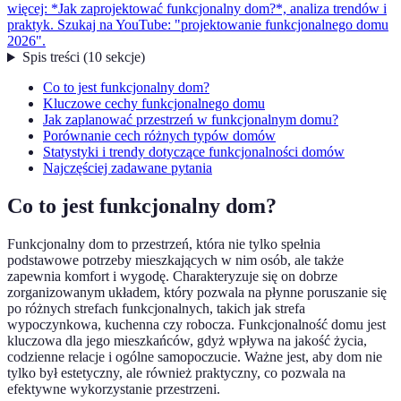
więcej: *Jak zaprojektować funkcjonalny dom?*, analiza trendów i
praktyk. Szukaj na YouTube: "projektowanie funkcjonalnego domu
2026".
Spis treści
(
10
sekcje
)
Co to jest funkcjonalny dom?
Kluczowe cechy funkcjonalnego domu
Jak zaplanować przestrzeń w funkcjonalnym domu?
Porównanie cech różnych typów domów
Statystyki i trendy dotyczące funkcjonalności domów
Najczęściej zadawane pytania
Co to jest funkcjonalny dom?
Funkcjonalny dom to przestrzeń, która nie tylko spełnia
podstawowe potrzeby mieszkających w nim osób, ale także
zapewnia komfort i wygodę. Charakteryzuje się on dobrze
zorganizowanym układem, który pozwala na płynne poruszanie się
po różnych strefach funkcjonalnych, takich jak strefa
wypoczynkowa, kuchenna czy robocza. Funkcjonalność domu jest
kluczowa dla jego mieszkańców, gdyż wpływa na jakość życia,
codzienne relacje i ogólne samopoczucie. Ważne jest, aby dom nie
tylko był estetyczny, ale również praktyczny, co pozwala na
efektywne wykorzystanie przestrzeni.