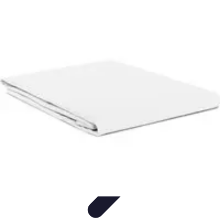
Projekty na Dom
Projektowanie wnętrz
Inspiracje
Budowa i materiały
Porady
dotyczące projektów
Trendy
Projekty na Dom