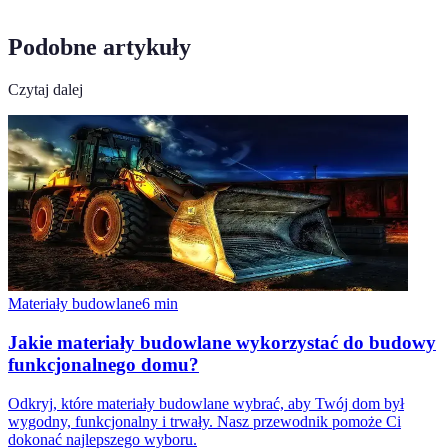
Podobne artykuły
Czytaj dalej
Materiały budowlane
6
min
Jakie materiały budowlane wykorzystać do budowy
funkcjonalnego domu?
Odkryj, które materiały budowlane wybrać, aby Twój dom był
wygodny, funkcjonalny i trwały. Nasz przewodnik pomoże Ci
dokonać najlepszego wyboru.