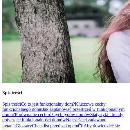
Spis treści
Spis treści
Co to jest funkcjonalny dom?
Kluczowe cechy
funkcjonalnego domu
Jak zaplanować przestrzeń w funkcjonalnym
domu?
Porównanie cech różnych typów domów
Statystyki i trendy
dotyczące funkcjonalności domów
Najczęściej zadawane
pytania
Glossary
Checklist przed zakupem
📺 Aby dowiedzieć się