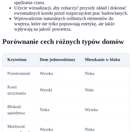
spędzania czasu.
Użycie wizualizacji, aby zobaczyć przyszły układ i dokonać
ewentualnych korekt przed rozpoczęciem prac budowlanych.
Wprowadzenie naturalnych roślinnych elementów do
wnętrza, które nie tylko poprawiają estetykę, ale także
wpływają na jakość powietrza.
Porównanie cech różnych typów domów
Kryterium
Dom jednorodzinny
Mieszkanie w bloku
D
Przestronność
Wysoka
Niska
W
Koszt
Wysoki
Niski
N
utrzymania
Bliskość
Niska
Wysoka
N
sąsiedztwa
Możliwość
Wysoka
Niska
W