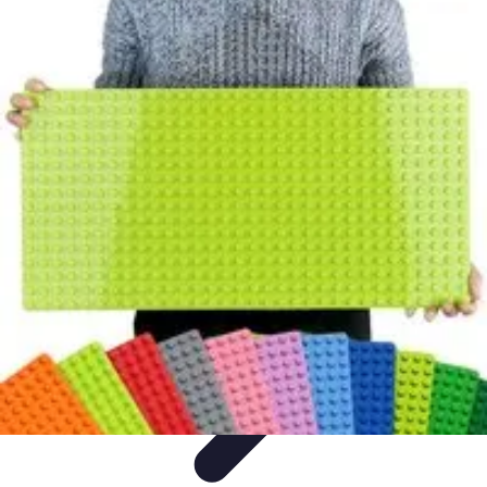
Projekty na Dom
Projektowanie wnętrz
Inspiracje
Budowa i materiały
Porady
dotyczące projektów
Trendy
Projekty na Dom