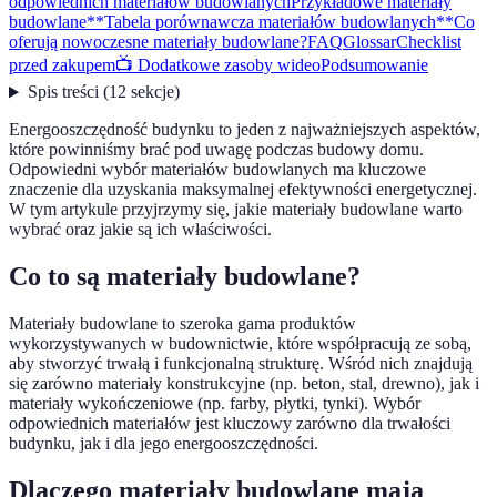
odpowiednich materiałów budowlanych
Przykładowe materiały
budowlane
**Tabela porównawcza materiałów budowlanych**
Co
oferują nowoczesne materiały budowlane?
FAQ
Glossar
Checklist
przed zakupem
📺 Dodatkowe zasoby wideo
Podsumowanie
Spis treści
(
12
sekcje
)
Energooszczędność budynku to jeden z najważniejszych aspektów,
które powinniśmy brać pod uwagę podczas budowy domu.
Odpowiedni wybór materiałów budowlanych ma kluczowe
znaczenie dla uzyskania maksymalnej efektywności energetycznej.
W tym artykule przyjrzymy się, jakie materiały budowlane warto
wybrać oraz jakie są ich właściwości.
Co to są materiały budowlane?
Materiały budowlane to szeroka gama produktów
wykorzystywanych w budownictwie, które współpracują ze sobą,
aby stworzyć trwałą i funkcjonalną strukturę. Wśród nich znajdują
się zarówno materiały konstrukcyjne (np. beton, stal, drewno), jak i
materiały wykończeniowe (np. farby, płytki, tynki). Wybór
odpowiednich materiałów jest kluczowy zarówno dla trwałości
budynku, jak i dla jego energooszczędności.
Dlaczego materiały budowlane mają