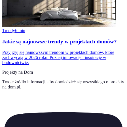
Trendy
6
min
Jakie są najnowsze trendy w projektach domów?
Przyjrzyj się najnowszym trendom w projektach domów, które
zachwycają w 2026 roku. Poznaj innowacje i inspiracje w
budownictwie.
Projekty na Dom
Twoje źródło informacji, aby dowiedzieć się wszystkiego o
projekty
na dom.pl
.