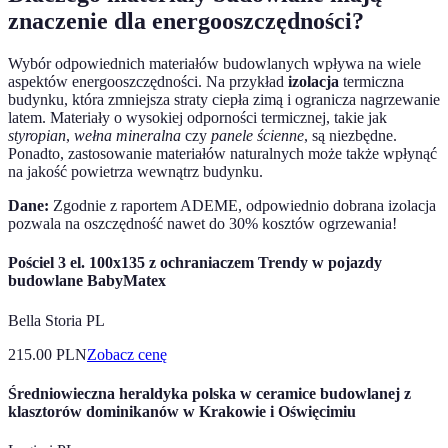
znaczenie dla energooszczędności?
Wybór odpowiednich materiałów budowlanych wpływa na wiele
aspektów energooszczędności. Na przykład
izolacja
termiczna
budynku, która zmniejsza straty ciepła zimą i ogranicza nagrzewanie
latem. Materiały o wysokiej odporności termicznej, takie jak
styropian
,
wełna mineralna
czy
panele ścienne
, są niezbędne.
Ponadto, zastosowanie materiałów naturalnych może także wpłynąć
na jakość powietrza wewnątrz budynku.
Dane:
Zgodnie z raportem ADEME, odpowiednio dobrana izolacja
pozwala na oszczędność nawet do 30% kosztów ogrzewania!
Pościel 3 el. 100x135 z ochraniaczem Trendy w pojazdy
budowlane BabyMatex
Bella Storia PL
215.00
PLN
Zobacz cenę
Średniowieczna heraldyka polska w ceramice budowlanej z
klasztorów dominikanów w Krakowie i Oświęcimiu