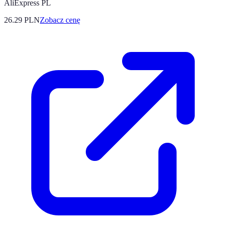
AliExpress PL
26.29
PLN
Zobacz cenę