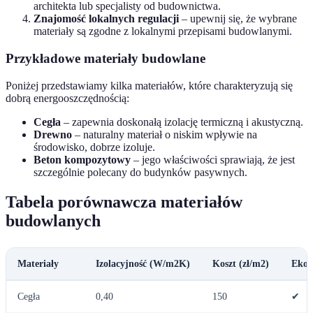
architekta lub specjalisty od budownictwa.
Znajomość lokalnych regulacji
– upewnij się, że wybrane
materiały są zgodne z lokalnymi przepisami budowlanymi.
Przykładowe materiały budowlane
Poniżej przedstawiamy kilka materiałów, które charakteryzują się
dobrą energooszczędnością:
Cegła
– zapewnia doskonałą izolację termiczną i akustyczną.
Drewno
– naturalny materiał o niskim wpływie na
środowisko, dobrze izoluje.
Beton kompozytowy
– jego właściwości sprawiają, że jest
szczególnie polecany do budynków pasywnych.
Tabela porównawcza materiałów
budowlanych
Materiały
Izolacyjność (W/m2K)
Koszt (zł/m2)
Ekol
Cegła
0,40
150
✔