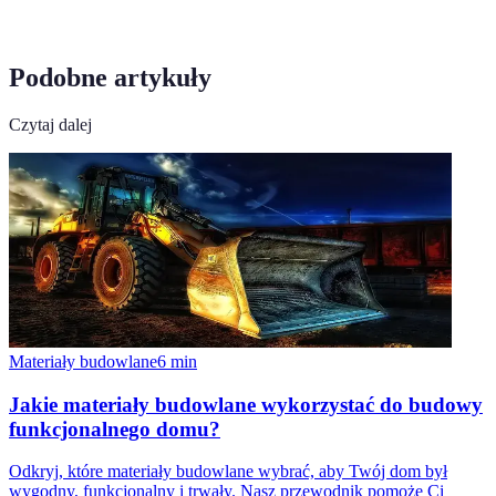
Podobne artykuły
Czytaj dalej
Materiały budowlane
6
min
Jakie materiały budowlane wykorzystać do budowy
funkcjonalnego domu?
Odkryj, które materiały budowlane wybrać, aby Twój dom był
wygodny, funkcjonalny i trwały. Nasz przewodnik pomoże Ci