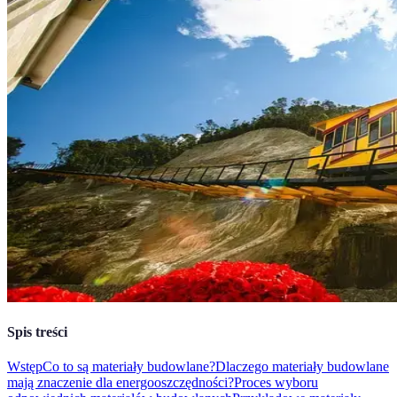
Spis treści
Wstęp
Co to są materiały budowlane?
Dlaczego materiały budowlane
mają znaczenie dla energooszczędności?
Proces wyboru