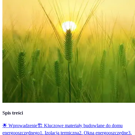
Spis treści
🌟 Wprowadzenie
🏗️ Kluczowe materiały budowlane do domu
energooszczędnego
1. Izolacja termiczna
2. Okna energooszczędne
3.