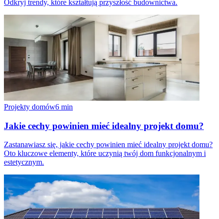
Odkryj trendy, które kształtują przyszłość budownictwa.
Projekty domów
6
min
Jakie cechy powinien mieć idealny projekt domu?
Zastanawiasz się, jakie cechy powinien mieć idealny projekt domu?
Oto kluczowe elementy, które uczynią twój dom funkcjonalnym i
estetycznym.