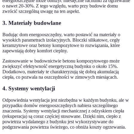
energooszczędne może obniżyć miesięczne rachunki za ogrzewanie
o nawet 20-30%. Z tego względu, warto przy budowie domu
zwrócić szczególną uwagę na ten aspekt.
3. Materiały budowlane
Budując dom energooszczędny, warto postawić na materiały o
wysokich parametrach izolacyjnych. Bloczki silikatowe, cegły
keramzytowe oraz betony kompozytowe to rozwiązania, które
zapewniają dobry komfort cieplny.
Zastosowanie w budownictwie betonu kompozytowego może
zwiększyć efektywność energetyczną budynku o około 15%.
Dodatkowo, materiały te charakteryzują się dobrą akumulacją
ciepła, co pozwala na oszczędności w zimowych miesiącach.
4. Systemy wentylacji
Odpowiednia wentylacja jest niezbędna w każdym budynku, ale w
przypadku domów energooszczędnych nabiera szczególnego
znaczenia. Systemy wentylacji mechanicznej z odzyskiem ciepła
(rekuperacja) są coraz częściej stosowane. Dzięki nim, ciepło z
powietrza wydalanego z budynku jest wykorzystywane do
podgrzewania powietrza świeżego, co obniża koszty ogrzewania.