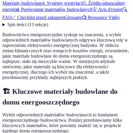
Materiały budowlane
4. Systemy wentylacji
5. Źródła odnawialnej
energii
📊 Porównanie materiałów budowlanych
💡 Avis d'expert
🔍
FAQ
✅ Checklist przed zakupem
Glossaire
📺 Ressource Vidéo
Spis treści
(
13
sekcje
)
Budownictwo energooszczędne zyskuje na znaczeniu, a wybór
odpowiednich materiałów budowlanych odgrywa kluczową rolę w
zapewnieniu efektywności energetycznej budynku. W obliczu
zmian klimatycznych oraz rosnących kosztów energii, zrozumienie,
jakie materiały budowlane do domu energooszczędnego są
najlepsze, stało się niezwykle ważne. W niniejszym artykule
omówimy, jakie materiały są kluczowe dla efektywności
energetycznej, dlaczego ich wybór ma znaczenie, a także
przedstawimy przykłady najlepszych praktyk.
🏗️ Kluczowe materiały budowlane do
domu energooszczędnego
Wybór odpowiednich materiałów budowlanych to fundament
energooszczędnego budownictwa. Poniżej przedstawiamy kilka
kluczowych materiałów, które powinny znaleźć się w projekcie
każdego domu energooszczędnego: