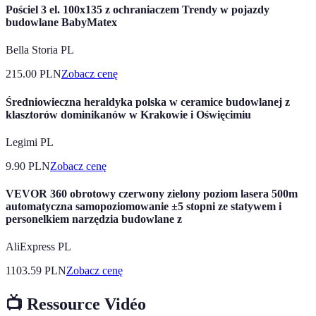
Pościel 3 el. 100x135 z ochraniaczem Trendy w pojazdy
budowlane BabyMatex
Bella Storia PL
215.00
PLN
Zobacz cenę
Średniowieczna heraldyka polska w ceramice budowlanej z
klasztorów dominikanów w Krakowie i Oświęcimiu
Legimi PL
9.90
PLN
Zobacz cenę
VEVOR 360 obrotowy czerwony zielony poziom lasera 500m
automatyczna samopoziomowanie ±5 stopni ze statywem i
personelkiem narzędzia budowlane z
AliExpress PL
1103.59
PLN
Zobacz cenę
📺 Ressource Vidéo