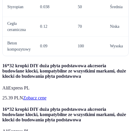
Styropian
0.038
50
Średnia
Cegła
0.12
70
Niska
ceramiczna
Beton
0.09
100
Wysoka
kompozytowy
16*32 kropki DIY duża płyta podstawowa akcesoria
budowlane klocki, kompatybilne ze wszystkimi markami, duże
klocki do budowania płyta podstawowa
AliExpress PL
25.39
PLN
Zobacz cenę
16*32 kropki DIY duża płyta podstawowa akcesoria
budowlane klocki, kompatybilne ze wszystkimi markami, duże
klocki do budowania płyta podstawowa