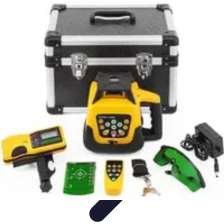
Projekty na Dom
Projektowanie wnętrz
Inspiracje
Budowa i materiały
Porady
dotyczące projektów
Trendy
Projekty na Dom