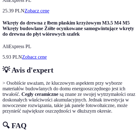
AliExpress PL
25.39
PLN
Zobacz cenę
Wkręty do drewna z łbem płaskim krzyżowym M3.5 M4 M5
Wkręty budowlane Żółte ocynkowane samogwintujące wkręty
do drewna do płyt wiórowych szafek
AliExpress PL
5.93
PLN
Zobacz cenę
💡 Avis d'expert
> Osobiście uważam, że kluczowym aspektem przy wyborze
materiałów budowlanych do domu energooszczędnego jest ich
trwałość.
Cegły ceramiczne
są znane ze swojej wytrzymałości oraz
doskonałych właściwości akumulacyjnych. Jednak inwestycja w
nowoczesne rozwiązania, takie jak panele fotowoltaiczne, może
przynieść największe oszczędności w dłuższym okresie.
🔍 FAQ