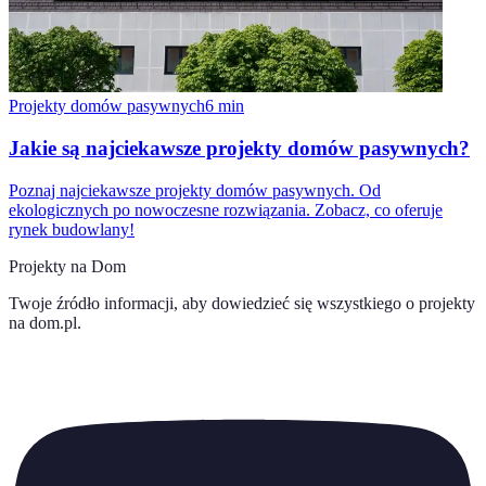
Projekty domów pasywnych
6
min
Jakie są najciekawsze projekty domów pasywnych?
Poznaj najciekawsze projekty domów pasywnych. Od
ekologicznych po nowoczesne rozwiązania. Zobacz, co oferuje
rynek budowlany!
Projekty na Dom
Twoje źródło informacji, aby dowiedzieć się wszystkiego o
projekty
na dom.pl
.