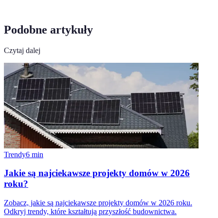
Podobne artykuły
Czytaj dalej
Trendy
6
min
Jakie są najciekawsze projekty domów w 2026
roku?
Zobacz, jakie są najciekawsze projekty domów w 2026 roku.
Odkryj trendy, które kształtują przyszłość budownictwa.