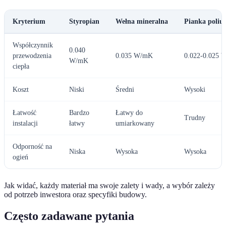
Kryterium
Styropian
Wełna mineralna
Pianka poliu
Współczynnik
0.040
przewodzenia
0.035 W/mK
0.022-0.025
W/mK
ciepła
Koszt
Niski
Średni
Wysoki
Łatwość
Bardzo
Łatwy do
Trudny
instalacji
łatwy
umiarkowany
Odporność na
Niska
Wysoka
Wysoka
ogień
Jak widać, każdy materiał ma swoje zalety i wady, a wybór zależy
od potrzeb inwestora oraz specyfiki budowy.
Często zadawane pytania