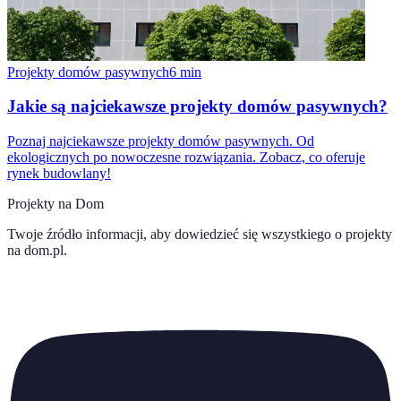
Projekty domów pasywnych
6
min
Jakie są najciekawsze projekty domów pasywnych?
Poznaj najciekawsze projekty domów pasywnych. Od
ekologicznych po nowoczesne rozwiązania. Zobacz, co oferuje
rynek budowlany!
Projekty na Dom
Twoje źródło informacji, aby dowiedzieć się wszystkiego o
projekty
na dom.pl
.