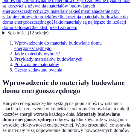
budowlanych
Porównanie materiałów
Często zadawane pytania
Jakie
są korzyści z używania materiałów budowlanych
energooszczędnych?
Czy materiały jakieś mam znaczenie przy
zakupie gotowych projektów?
Ile kosztują materiały budowlane do
domu energooszczędnego?
Jakie materiały są najlepsze do izolacji
domu?
Glossar
Checklist przed zakupem
Spis treści
(
12
sekcje
)
Wprowadzenie do materiały budowlane domu
energooszczędnego
Jakie materiały wybrać?
Przykłady materiałów budowlanych
Porównanie materiałów
Często zadawane pytania
Wprowadzenie do materiały budowlane
domu energooszczędnego
Budynki energooszczędne zyskują na popularności w ostatnich
latach, a ich znaczenie w kontekście ochrony środowiska i redukcji
kosztów energii wzrasta każdego dnia.
Materiały budowlane
domu energooszczędnego
odgrywają kluczową rolę w osiąganiu
wysokiej efektywności energetycznej. Warto zrozumieć, co sprawia,
że materiały te są odpowiednie do budowy nowoczesnych domów.