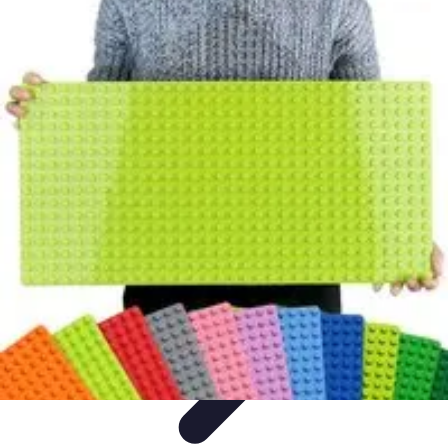
Projekty na Dom
Projektowanie wnętrz
Inspiracje
Budowa i materiały
Porady
dotyczące projektów
Trendy
Projekty na Dom