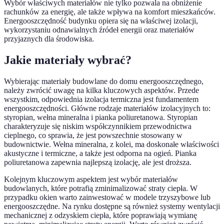
Wybór właściwych materiałów nie tylko pozwala na obniżenie
rachunków za energię, ale także wpływa na komfort mieszkańców.
Energooszczędność budynku opiera się na właściwej izolacji,
wykorzystaniu odnawialnych źródeł energii oraz materiałów
przyjaznych dla środowiska.
Jakie materiały wybrać?
Wybierając materiały budowlane do domu energooszczędnego,
należy zwrócić uwagę na kilka kluczowych aspektów. Przede
wszystkim, odpowiednia izolacja termiczna jest fundamentem
energooszczędności. Główne rodzaje materiałów izolacyjnych to:
styropian, wełna mineralna i pianka poliuretanowa. Styropian
charakteryzuje się niskim współczynnikiem przewodnictwa
cieplnego, co sprawia, że jest powszechnie stosowany w
budownictwie. Wełna mineralna, z kolei, ma doskonałe właściwości
akustyczne i termiczne, a także jest odporna na ogień. Pianka
poliuretanowa zapewnia najlepszą izolację, ale jest droższa.
Kolejnym kluczowym aspektem jest wybór materiałów
budowlanych, które potrafią zminimalizować straty ciepła. W
przypadku okien warto zainwestować w modele trzyszybowe lub
energooszczędne. Na rynku dostępne są również systemy wentylacji
mechanicznej z odzyskiem ciepła, które poprawiają wymianę