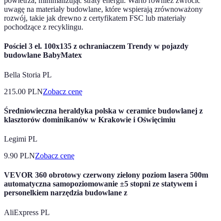
powietrza, minimalizując straty energii. Warto również zwrócić
uwagę na materiały budowlane, które wspierają zrównoważony
rozwój, takie jak drewno z certyfikatem FSC lub materiały
pochodzące z recyklingu.
Pościel 3 el. 100x135 z ochraniaczem Trendy w pojazdy
budowlane BabyMatex
Bella Storia PL
215.00
PLN
Zobacz cenę
Średniowieczna heraldyka polska w ceramice budowlanej z
klasztorów dominikanów w Krakowie i Oświęcimiu
Legimi PL
9.90
PLN
Zobacz cenę
VEVOR 360 obrotowy czerwony zielony poziom lasera 500m
automatyczna samopoziomowanie ±5 stopni ze statywem i
personelkiem narzędzia budowlane z
AliExpress PL