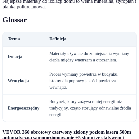
Najlepsze materiały do izolacji domu to wełna mineralna, styropian i
pianka poliuretanowa.
Glossar
Terma
Definicja
Materiały używane do zmniejszenia wymiany
Izolacja
ciepła między wnętrzem a otoczeniem.
Proces wymiany powietrza w budynku,
Wentylacja
istotny dla poprawy jakości powietrza
wewnątrz.
Budynek, który zużywa mniej energii niż
Energooszczędny
tradycyjny, często stosujący odnawialne źródła
energii.
VEVOR 360 obrotowy czerwony zielony poziom lasera 500m
automatyczna samopoziomowanie ±5 stopni ze statywem i