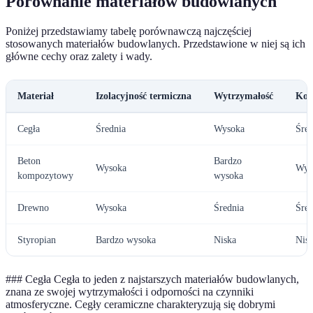
Porównanie materiałów budowlanych
Poniżej przedstawiamy tabelę porównawczą najczęściej
stosowanych materiałów budowlanych. Przedstawione w niej są ich
główne cechy oraz zalety i wady.
Materiał
Izolacyjność termiczna
Wytrzymałość
Kos
Cegła
Średnia
Wysoka
Śred
Beton
Bardzo
Wysoka
Wys
kompozytowy
wysoka
Drewno
Wysoka
Średnia
Śred
Styropian
Bardzo wysoka
Niska
Nisk
### Cegła Cegła to jeden z najstarszych materiałów budowlanych,
znana ze swojej wytrzymałości i odporności na czynniki
atmosferyczne. Cegły ceramiczne charakteryzują się dobrymi