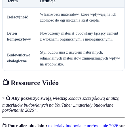
Terem
Definicja
Właściwości materiałów, które wpływają na ich
Izolacyjność
zdolność do ograniczania strat ciepła.
Beton
Nowoczesny materiał budowlany łączący cement
kompozytowy
z włóknami organicznymi i nieorganicznymi.
Styl budowania z użyciem naturalnych,
Budownictwo
odnawialnych materiałów zmniejszających wpływ
ekologiczne
na środowisko.
📺 Ressource Vidéo
>
📺 Aby poszerzyć swoją wiedzę:
Zobacz szczegółową analizę
materiałów budowlanych na YouTube: „materiały budowlane
porównanie 2026”.
📺
Pour aller plus loin :
materiały budowlane porównanie 2026
sur