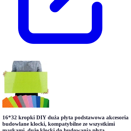
16*32 kropki DIY duża płyta podstawowa akcesoria
budowlane klocki, kompatybilne ze wszystkimi
markami, duże klocki do budowania płyta