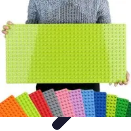
Projekty na Dom
Projektowanie wnętrz
Inspiracje
Budowa i materiały
Porady
dotyczące projektów
Trendy
Projekty na Dom