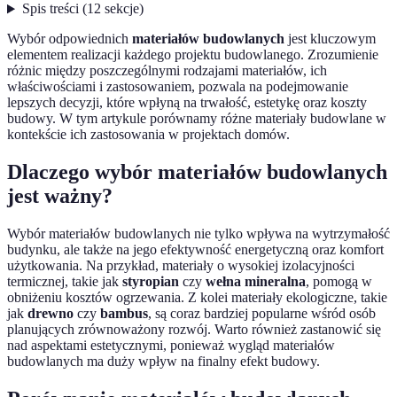
Spis treści
(
12
sekcje
)
Wybór odpowiednich
materiałów budowlanych
jest kluczowym
elementem realizacji każdego projektu budowlanego. Zrozumienie
różnic między poszczególnymi rodzajami materiałów, ich
właściwościami i zastosowaniem, pozwala na podejmowanie
lepszych decyzji, które wpłyną na trwałość, estetykę oraz koszty
budowy. W tym artykule porównamy różne materiały budowlane w
kontekście ich zastosowania w projektach domów.
Dlaczego wybór materiałów budowlanych
jest ważny?
Wybór materiałów budowlanych nie tylko wpływa na wytrzymałość
budynku, ale także na jego efektywność energetyczną oraz komfort
użytkowania. Na przykład, materiały o wysokiej izolacyjności
termicznej, takie jak
styropian
czy
wełna mineralna
, pomogą w
obniżeniu kosztów ogrzewania. Z kolei materiały ekologiczne, takie
jak
drewno
czy
bambus
, są coraz bardziej popularne wśród osób
planujących zrównoważony rozwój. Warto również zastanowić się
nad aspektami estetycznymi, ponieważ wygląd materiałów
budowlanych ma duży wpływ na finalny efekt budowy.