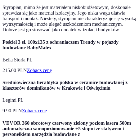
Styropian, mimo że jest materiałem niskobudżetowym, doskonale
sprawdza się jako materiał izolacyjny. Jego niska waga ułatwia
transport i montaż. Niestety, styropian nie charakteryzuje się wysoką
wytrzymałością i może ulegać uszkodzeniom mechanicznym.
Dobrze jest go stosować jako dodatek w izolacji budynków.
Pościel 3 el. 100x135 z ochraniaczem Trendy w pojazdy
budowlane BabyMatex
Bella Storia PL
215.00
PLN
Zobacz cenę
Średniowieczna heraldyka polska w ceramice budowlanej z
klasztorów dominikanów w Krakowie i Oświęcimiu
Legimi PL
9.90
PLN
Zobacz cenę
VEVOR 360 obrotowy czerwony zielony poziom lasera 500m
automatyczna samopoziomowanie ±5 stopni ze statywem i
personelkiem narzędzia budowlane z