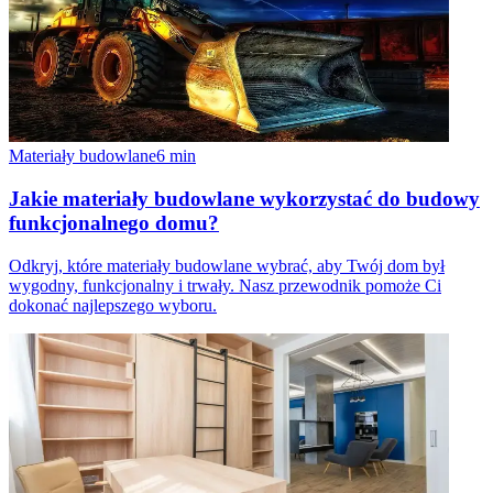
Materiały budowlane
6
min
Jakie materiały budowlane wykorzystać do budowy
funkcjonalnego domu?
Odkryj, które materiały budowlane wybrać, aby Twój dom był
wygodny, funkcjonalny i trwały. Nasz przewodnik pomoże Ci
dokonać najlepszego wyboru.