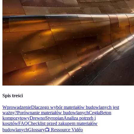
Spis treści
Wprowadzenie
Dlaczego wybór materiałów budowlanych jest
ważny?
Porównanie materiałów budowlanych
Cegła
Beton
kompozytowy
Drewno
Styropian
Analiza potrzeb i
kosztów
FAQ
Checklist przed zakupem materiałów
budowlanych
Glossary
📺 Ressource Vidéo