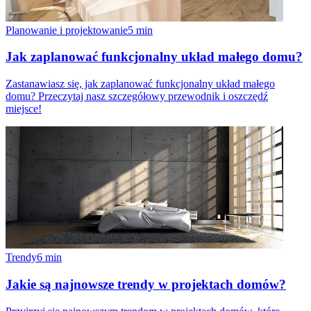
Planowanie i projektowanie
5
min
Jak zaplanować funkcjonalny układ małego domu?
Zastanawiasz się, jak zaplanować funkcjonalny układ małego
domu? Przeczytaj nasz szczegółowy przewodnik i oszczędź
miejsce!
Trendy
6
min
Jakie są najnowsze trendy w projektach domów?