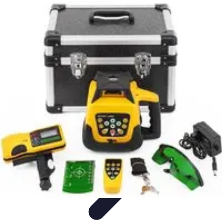
Projekty na Dom
Projektowanie wnętrz
Inspiracje
Budowa i materiały
Porady
dotyczące projektów
Trendy
Projekty na Dom