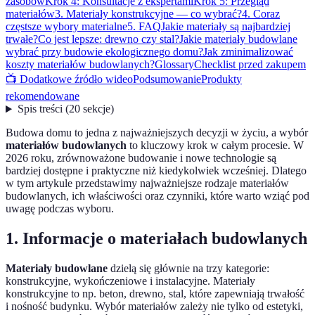
zasobów
Krok 4: Konsultacje z ekspertami
Krok 5: Przegląd
materiałów
3. Materiały konstrukcyjne — co wybrać?
4. Coraz
częstsze wybory materialne
5. FAQ
Jakie materiały są najbardziej
trwałe?
Co jest lepsze: drewno czy stal?
Jakie materiały budowlane
wybrać przy budowie ekologicznego domu?
Jak zminimalizować
koszty materiałów budowlanych?
Glossary
Checklist przed zakupem
📺 Dodatkowe źródło wideo
Podsumowanie
Produkty
rekomendowane
Spis treści
(
20
sekcje
)
Budowa domu to jedna z najważniejszych decyzji w życiu, a wybór
materiałów budowlanych
to kluczowy krok w całym procesie. W
2026 roku, zrównoważone budowanie i nowe technologie są
bardziej dostępne i praktyczne niż kiedykolwiek wcześniej. Dlatego
w tym artykule przedstawimy najważniejsze rodzaje materiałów
budowlanych, ich właściwości oraz czynniki, które warto wziąć pod
uwagę podczas wyboru.
1. Informacje o materiałach budowlanych
Materiały budowlane
dzielą się głównie na trzy kategorie:
konstrukcyjne, wykończeniowe i instalacyjne. Materiały
konstrukcyjne to np. beton, drewno, stal, które zapewniają trwałość
i nośność budynku. Wybór materiałów zależy nie tylko od estetyki,