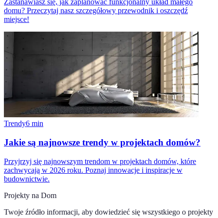
Zastanawiasz się, jak zaplanować funkcjonalny układ małego
domu? Przeczytaj nasz szczegółowy przewodnik i oszczędź
miejsce!
Trendy
6
min
Jakie są najnowsze trendy w projektach domów?
Przyjrzyj się najnowszym trendom w projektach domów, które
zachwycają w 2026 roku. Poznaj innowacje i inspiracje w
budownictwie.
Projekty na Dom
Twoje źródło informacji, aby dowiedzieć się wszystkiego o
projekty