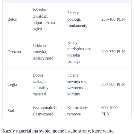
Wysoka
Ściany,
trwałość,
Beton
podłogi,
250-400 PLN
odporność na
fundamenty
ogień
Kiedy
Lekkość,
niezbędna jest
Drewno
estetyka,
200-350 PLN
wysoka
izolacyjność
izolacja
Dobra
Ściany
izolacja,
zewnętrzne,
Cegła
300-500 PLN
naturalny
wewnętrzne,
materiał
kominy
Wytrzymałość,
Konstrukcje
600-1000
Stal
elastyczność
ramowe
PLN
Każdy materiał ma swoje mocne i słabe strony, które warto