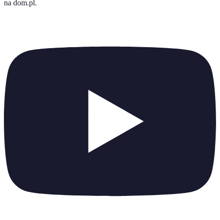
na dom.pl
.