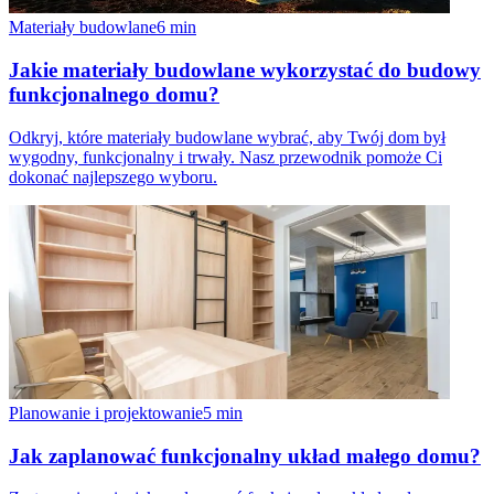
Materiały budowlane
6
min
Jakie materiały budowlane wykorzystać do budowy
funkcjonalnego domu?
Odkryj, które materiały budowlane wybrać, aby Twój dom był
wygodny, funkcjonalny i trwały. Nasz przewodnik pomoże Ci
dokonać najlepszego wyboru.
Planowanie i projektowanie
5
min
Jak zaplanować funkcjonalny układ małego domu?