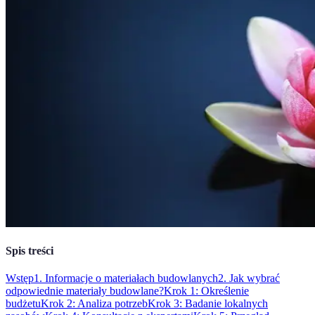
Spis treści
Wstęp
1. Informacje o materiałach budowlanych
2. Jak wybrać
odpowiednie materiały budowlane?
Krok 1: Określenie
budżetu
Krok 2: Analiza potrzeb
Krok 3: Badanie lokalnych