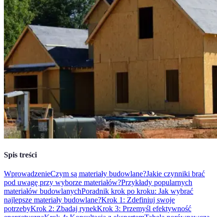
Spis treści
Wprowadzenie
Czym są materiały budowlane?
Jakie czynniki brać
pod uwagę przy wyborze materiałów?
Przykłady popularnych
materiałów budowlanych
Poradnik krok po kroku: Jak wybrać
najlepsze materiały budowlane?
Krok 1: Zdefiniuj swoje
potrzeby
Krok 2: Zbadaj rynek
Krok 3: Przemyśl efektywność