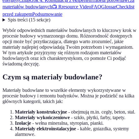
energetyczną
Krok 4: Konsultacja z ekspertem
Tabela porównawcza
materiałów budowlanych
📺 Rresource Video
FAQ
Glossar
Checklist
przed zakupem
Podsumowanie
Spis treści
(
15
sekcje
)
Wybór odpowiednich materiałów budowlanych to kluczowy krok w
procesie budowy wymarzonego domu. Różnorodność dostępnych
opcji może być przytłaczająca, dlatego warto zrozumieć, jakie
materiały najlepiej odpowiadają Twoim potrzebom i wymaganiom.
W tym artykule przyjrzymy się różnym rodzajom materiałów
budowlanych oraz ich charakterystykom, co pomoże Ci podjąć
świadomą decyzję.
Czym są materiały budowlane?
Materiały budowlane to wszelkie elementy wykorzystywane w
procesie budowy i remontu budynków. Można je podzielić na kilka
głównych kategorii, takich jak:
Materiały konstrukcyjne
- obejmują m.in. cegły, beton, stal.
Materiały wykończeniowe
- szkło, płytki, farby, tapety.
Izolacje
- wełna mineralna, styropian, pianki.
Materiały elektroinstalacyjne
- kable, gniazdka, systemy
alarmowe.