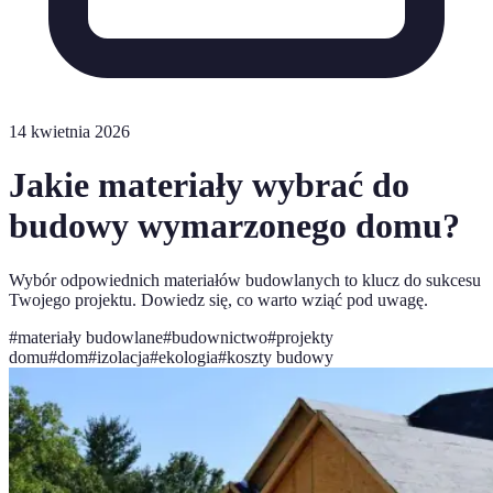
14 kwietnia 2026
Jakie materiały wybrać do
budowy wymarzonego domu?
Wybór odpowiednich materiałów budowlanych to klucz do sukcesu
Twojego projektu. Dowiedz się, co warto wziąć pod uwagę.
#
materiały budowlane
#
budownictwo
#
projekty
domu
#
dom
#
izolacja
#
ekologia
#
koszty budowy