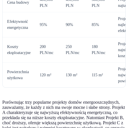
Cena budowy
PLN
PLN
PLN
najtań
Proje
Efektywność
95%
90%
85%
najlep
energetyczna
efekt
Proje
Koszty
200
250
180
najniż
eksploatacyjne
PLN/mc
PLN/mc
PLN/mc
koszt
Proje
Powierzchnia
120 m²
130 m²
115 m²
najwi
użytkowa
powie
Porównując trzy popularne projekty domów energooszczędnych,
zauważamy, że każdy z nich ma swoje mocne i słabe strony. Projekt
A charakteryzuje się najwyższą efektywnością energetyczną, co
przekłada się na niższe koszty eksploatacyjne. Natomiast Projekt B,
choć droższy, oferuje większą powierzchnię użytkową. Projekt C z
kolei jest najtańszy i najmniej kosztowny w eksploatacji, co sprawia,