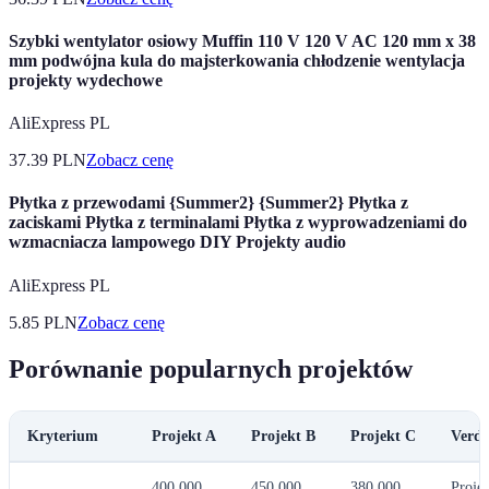
Szybki wentylator osiowy Muffin 110 V 120 V AC 120 mm x 38
mm podwójna kula do majsterkowania chłodzenie wentylacja
projekty wydechowe
AliExpress PL
37.39
PLN
Zobacz cenę
Płytka z przewodami {Summer2} {Summer2} Płytka z
zaciskami Płytka z terminalami Płytka z wyprowadzeniami do
wzmacniacza lampowego DIY Projekty audio
AliExpress PL
5.85
PLN
Zobacz cenę
Porównanie popularnych projektów
Kryterium
Projekt A
Projekt B
Projekt C
Verdi
400,000
450,000
380,000
Proje