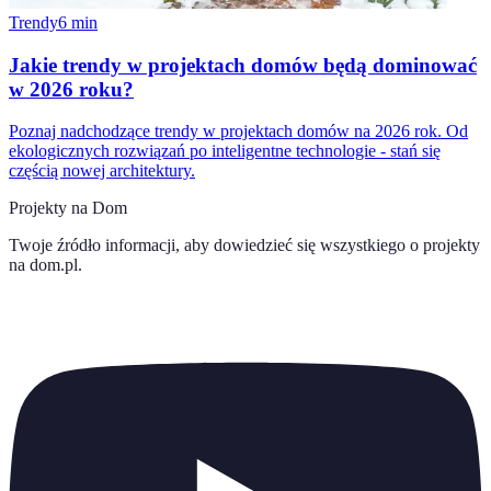
Trendy
6
min
Jakie trendy w projektach domów będą dominować
w 2026 roku?
Poznaj nadchodzące trendy w projektach domów na 2026 rok. Od
ekologicznych rozwiązań po inteligentne technologie - stań się
częścią nowej architektury.
Projekty na Dom
Twoje źródło informacji, aby dowiedzieć się wszystkiego o
projekty
na dom.pl
.