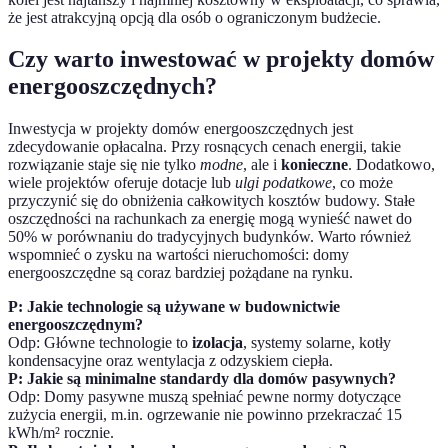
że jest atrakcyjną opcją dla osób o ograniczonym budżecie.
Czy warto inwestować w projekty domów
energooszczędnych?
Inwestycja w projekty domów energooszczędnych jest
zdecydowanie opłacalna. Przy rosnących cenach energii, takie
rozwiązanie staje się nie tylko
modne
, ale i
konieczne
. Dodatkowo,
wiele projektów oferuje dotacje lub
ulgi podatkowe
, co może
przyczynić się do obniżenia całkowitych kosztów budowy. Stałe
oszczędności na rachunkach za energię mogą wynieść nawet do
50% w porównaniu do tradycyjnych budynków. Warto również
wspomnieć o zysku na wartości nieruchomości: domy
energooszczędne są coraz bardziej pożądane na rynku.
P: Jakie technologie są używane w budownictwie
energooszczędnym?
Odp: Główne technologie to
izolacja
, systemy solarne, kotły
kondensacyjne oraz wentylacja z odzyskiem ciepła.
P: Jakie są minimalne standardy dla domów pasywnych?
Odp: Domy pasywne muszą spełniać pewne normy dotyczące
zużycia energii, m.in. ogrzewanie nie powinno przekraczać 15
kWh/m² rocznie.