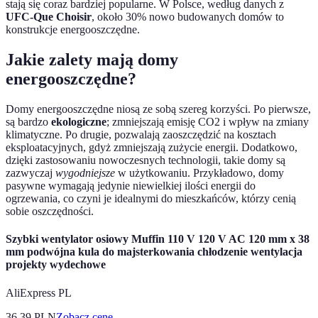
stają się coraz bardziej popularne. W Polsce, według danych z
UFC-Que Choisir
, około 30% nowo budowanych domów to
konstrukcje energooszczędne.
Jakie zalety mają domy
energooszczędne?
Domy energooszczędne niosą ze sobą szereg korzyści. Po pierwsze,
są bardzo
ekologiczne
; zmniejszają emisję CO2 i wpływ na zmiany
klimatyczne. Po drugie, pozwalają zaoszczędzić na kosztach
eksploatacyjnych, gdyż zmniejszają zużycie energii. Dodatkowo,
dzięki zastosowaniu nowoczesnych technologii, takie domy są
zazwyczaj
wygodniejsze
w użytkowaniu. Przykładowo, domy
pasywne wymagają jedynie niewielkiej ilości energii do
ogrzewania, co czyni je idealnymi do mieszkańców, którzy cenią
sobie oszczędności.
Szybki wentylator osiowy Muffin 110 V 120 V AC 120 mm x 38
mm podwójna kula do majsterkowania chłodzenie wentylacja
projekty wydechowe
AliExpress PL
36.39
PLN
Zobacz cenę