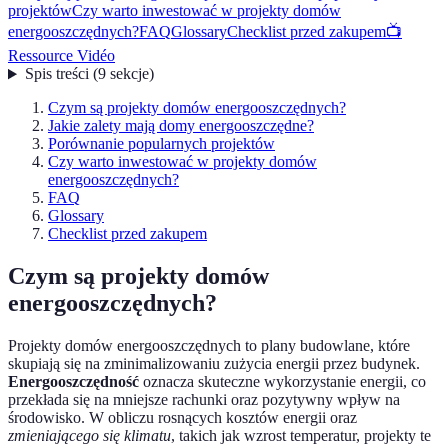
projektów
Czy warto inwestować w projekty domów
energooszczędnych?
FAQ
Glossary
Checklist przed zakupem
📺
Ressource Vidéo
Spis treści
(
9
sekcje
)
Czym są projekty domów energooszczędnych?
Jakie zalety mają domy energooszczędne?
Porównanie popularnych projektów
Czy warto inwestować w projekty domów
energooszczędnych?
FAQ
Glossary
Checklist przed zakupem
Czym są projekty domów
energooszczędnych?
Projekty domów energooszczędnych to plany budowlane, które
skupiają się na zminimalizowaniu zużycia energii przez budynek.
Energooszczędność
oznacza skuteczne wykorzystanie energii, co
przekłada się na mniejsze rachunki oraz pozytywny wpływ na
środowisko. W obliczu rosnących kosztów energii oraz
zmieniającego się klimatu
, takich jak wzrost temperatur, projekty te