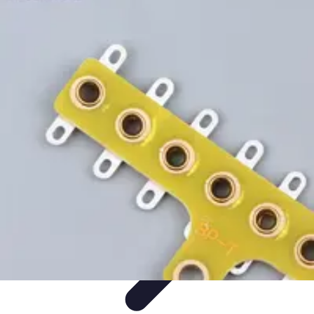
Projekty na Dom
Projektowanie wnętrz
Inspiracje
Budowa i materiały
Porady
dotyczące projektów
Trendy
Projekty na Dom