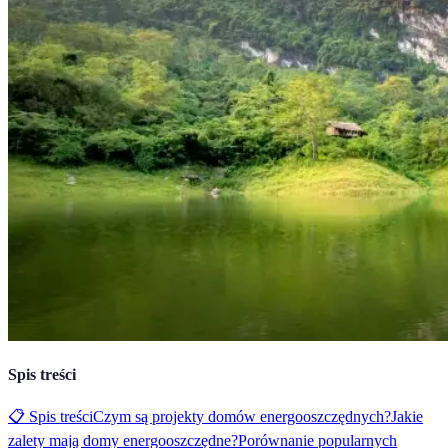
Spis treści
📋 Spis treści
Czym są projekty domów energooszczędnych?
Jakie
zalety mają domy energooszczędne?
Porównanie popularnych