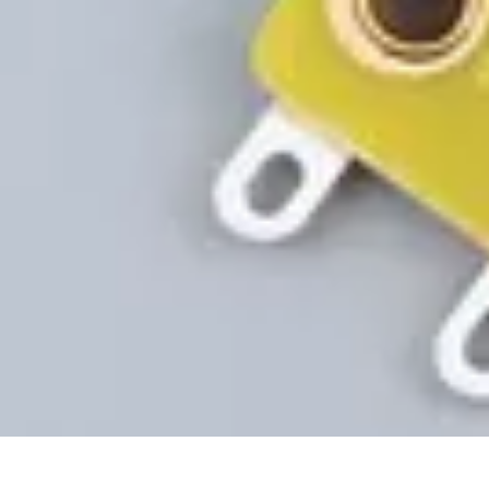
Projekty na Dom
Projektowanie wnętrz
Inspiracje
Budowa i materiały
Porady dotyczące
Projekty na Dom