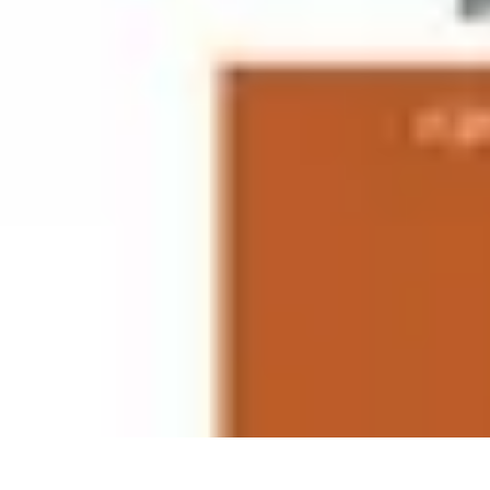
Projekty na Dom
Projektowanie wnętrz
Inspiracje
Budowa i materiały
Porady dotyczące
Projekty na Dom