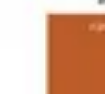
Projekty na Dom
Projektowanie wnętrz
Inspiracje
Budowa i materiały
Porady dotyczące
Projekty na Dom