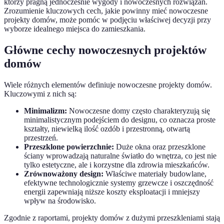
którzy pragną jednocześnie wygody i nowoczesnych rozwiązań.
Zrozumienie kluczowych cech, jakie powinny mieć nowoczesne
projekty domów, może pomóc w podjęciu właściwej decyzji przy
wyborze idealnego miejsca do zamieszkania.
Główne cechy nowoczesnych projektów
domów
Wiele różnych elementów definiuje nowoczesne projekty domów.
Kluczowymi z nich są:
Minimalizm:
Nowoczesne domy często charakteryzują się
minimalistycznym podejściem do designu, co oznacza proste
kształty, niewielką ilość ozdób i przestronną, otwartą
przestrzeń.
Przeszklone powierzchnie:
Duże okna oraz przeszklone
ściany wprowadzają naturalne światło do wnętrza, co jest nie
tylko estetyczne, ale i korzystne dla zdrowia mieszkańców.
Zrównoważony design:
Właściwe materiały budowlane,
efektywne technologicznie systemy grzewcze i oszczędność
energii zapewniają niższe koszty eksploatacji i mniejszy
wpływ na środowisko.
Zgodnie z raportami, projekty domów z dużymi przeszkleniami stają