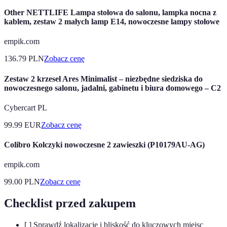
Other NETTLIFE Lampa stołowa do salonu, lampka nocna z
kablem, zestaw 2 małych lamp E14, nowoczesne lampy stołowe
empik.com
136.79
PLN
Zobacz cenę
Zestaw 2 krzeseł Ares Minimalist – niezbędne siedziska do
nowoczesnego salonu, jadalni, gabinetu i biura domowego – C2
Cybercart PL
99.99
EUR
Zobacz cenę
Colibro Kolczyki nowoczesne 2 zawieszki (P10179AU-AG)
empik.com
99.00
PLN
Zobacz cenę
Checklist przed zakupem
[ ] Sprawdź lokalizację i bliskość do kluczowych miejsc