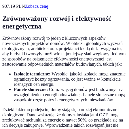
907.19
PLN
Zobacz cenę
Zrównoważony rozwój i efektywność
energetyczna
Zrównoważony rozwój to jeden z kluczowych aspektów
nowoczesnych projektów domów. W obliczu globalnych wyzwań
ekologicznych, architekci oraz projektanci kładą dużą wagę na to,
aby budynki tworzyły możliwie najmniejszy ślad węglowy. Jednym
ze sposobów na osiągnięcie efektywności energetycznej jest
zastosowanie odpowiednich materiałów budowlanych, takich jak:
Izolacje termiczne:
Wysokiej jakości izolacje mogą znacznie
ograniczyć koszty ogrzewania, co jest ważne w kontekście
rosnących cen energii.
Panele słoneczne:
Coraz więcej domów jest budowanych z
uwzględnieniem energii odnawialnej. Panele słoneczne mogą
zaspokoić część potrzeb energetycznych mieszkańców.
Dzięki takiemu podejściu, domy stają się bardziej ekonomiczne i
ekologiczne. Dane wskazują, że domy z instalacjami OZE mogą
zredukować rachunki za energię o nawet 50%, co przekłada się na
ich decyzje zakupowe. Wprowadzenie takich rozwiązań jest nie