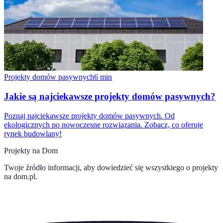
Projekty domów pasywnych
6
min
Jakie są najciekawsze projekty domów pasywnych?
Poznaj najciekawsze projekty domów pasywnych. Od
ekologicznych po nowoczesne rozwiązania. Zobacz, co oferuje
rynek budowlany!
Projekty na Dom
Twoje źródło informacji, aby dowiedzieć się wszystkiego o
projekty
na dom.pl
.