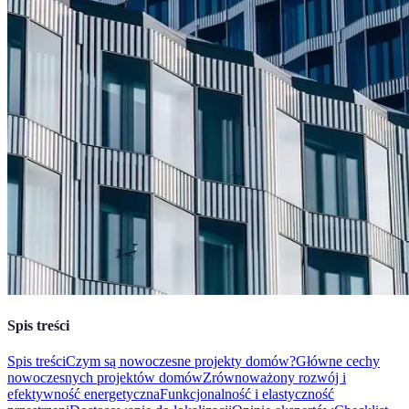
Spis treści
Spis treści
Czym są nowoczesne projekty domów?
Główne cechy
nowoczesnych projektów domów
Zrównoważony rozwój i
efektywność energetyczna
Funkcjonalność i elastyczność