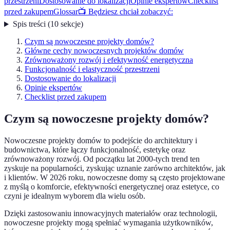
przestrzeni
Dostosowanie do lokalizacji
Opinie ekspertów
Checklist
przed zakupem
Glossar
📺 Będziesz chciał zobaczyć:
Spis treści
(
10
sekcje
)
Czym są nowoczesne projekty domów?
Główne cechy nowoczesnych projektów domów
Zrównoważony rozwój i efektywność energetyczna
Funkcjonalność i elastyczność przestrzeni
Dostosowanie do lokalizacji
Opinie ekspertów
Checklist przed zakupem
Czym są nowoczesne projekty domów?
Nowoczesne projekty domów to podejście do architektury i
budownictwa, które łączy funkcjonalność, estetykę oraz
zrównoważony rozwój. Od początku lat 2000-tych trend ten
zyskuje na popularności, zyskując uznanie zarówno architektów, jak
i klientów. W 2026 roku, nowoczesne domy są często projektowane
z myślą o komforcie, efektywności energetycznej oraz estetyce, co
czyni je idealnym wyborem dla wielu osób.
Dzięki zastosowaniu innowacyjnych materiałów oraz technologii,
nowoczesne projekty mogą spełniać wymagania użytkowników,