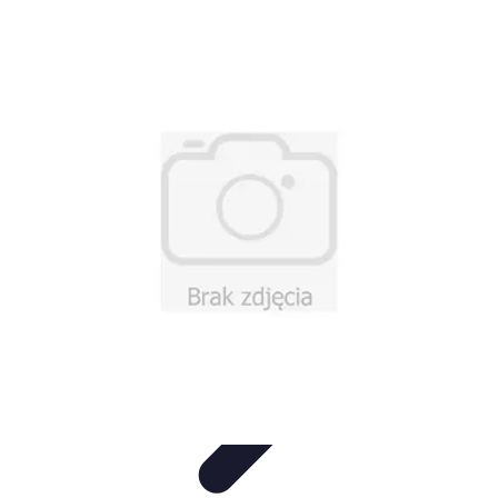
Projekty na Dom
Projektowanie wnętrz
Inspiracje
Budowa i materiały
Porady
dotyczące projektów
Trendy
Projekty na Dom