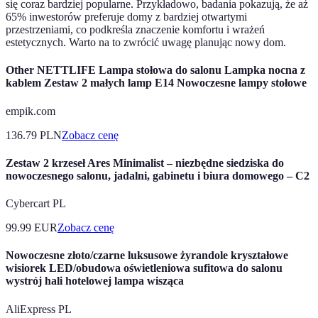
się coraz bardziej popularne. Przykładowo, badania pokazują, że aż
65% inwestorów preferuje domy z bardziej otwartymi
przestrzeniami, co podkreśla znaczenie komfortu i wrażeń
estetycznych. Warto na to zwrócić uwagę planując nowy dom.
Other NETTLIFE Lampa stołowa do salonu Lampka nocna z
kablem Zestaw 2 małych lamp E14 Nowoczesne lampy stołowe
empik.com
136.79
PLN
Zobacz cenę
Zestaw 2 krzeseł Ares Minimalist – niezbędne siedziska do
nowoczesnego salonu, jadalni, gabinetu i biura domowego – C2
Cybercart PL
99.99
EUR
Zobacz cenę
Nowoczesne złoto/czarne luksusowe żyrandole kryształowe
wisiorek LED/obudowa oświetleniowa sufitowa do salonu
wystrój hali hotelowej lampa wisząca
AliExpress PL