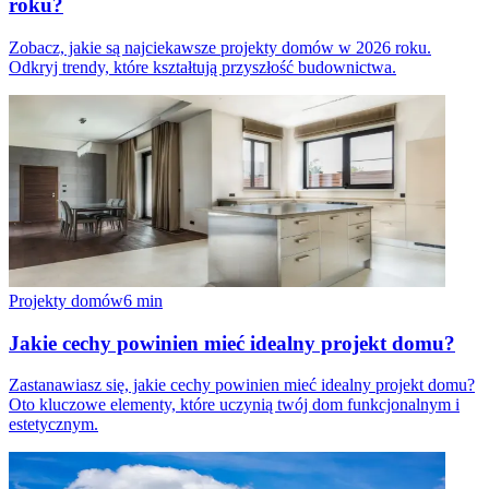
roku?
Zobacz, jakie są najciekawsze projekty domów w 2026 roku.
Odkryj trendy, które kształtują przyszłość budownictwa.
Projekty domów
6
min
Jakie cechy powinien mieć idealny projekt domu?
Zastanawiasz się, jakie cechy powinien mieć idealny projekt domu?
Oto kluczowe elementy, które uczynią twój dom funkcjonalnym i
estetycznym.