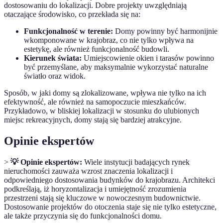
dostosowaniu do lokalizacji. Dobre projekty uwzględniają
otaczające środowisko, co przekłada się na:
Funkcjonalność w terenie:
Domy powinny być harmonijnie
wkomponowane w krajobraz, co nie tylko wpływa na
estetykę, ale również funkcjonalność budowli.
Kierunek świata:
Umiejscowienie okien i tarasów powinno
być przemyślane, aby maksymalnie wykorzystać naturalne
światło oraz widok.
Sposób, w jaki domy są zlokalizowane, wpływa nie tylko na ich
efektywność, ale również na samopoczucie mieszkańców.
Przykładowo, w bliskiej lokalizacji w stosunku do ulubionych
miejsc rekreacyjnych, domy stają się bardziej atrakcyjne.
Opinie ekspertów
>
💡 Opinie ekspertów:
Wiele instytucji badających rynek
nieruchomości zauważa wzrost znaczenia lokalizacji i
odpowiedniego dostosowania budynków do krajobrazu. Architekci
podkreślają, iż horyzontalizacja i umiejętność zrozumienia
przestrzeni stają się kluczowe w nowoczesnym budownictwie.
Dostosowanie projektów do otoczenia staje się nie tylko estetyczne,
ale także przyczynia się do funkcjonalności domu.