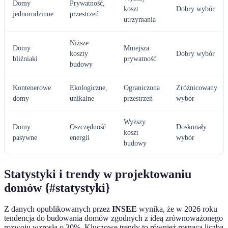
Domy
Prywatność,
koszt
Dobry wybór
jednorodzinne
przestrzeń
utrzymania
Niższe
Domy
Mniejsza
koszty
Dobry wybór
bliźniaki
prywatność
budowy
Kontenerowe
Ekologiczne,
Ograniczona
Zróżnicowany
domy
unikalne
przestrzeń
wybór
Wyższy
Domy
Oszczędność
Doskonały
koszt
pasywne
energii
wybór
budowy
Statystyki i trendy w projektowaniu
domów {#statystyki}
Z danych opublikowanych przez
INSEE
wynika, że w 2026 roku
tendencja do budowania domów zgodnych z ideą zrównoważonego
rozwoju wzrosła o 30%. Kluczowe trendy to również rosnąca liczba