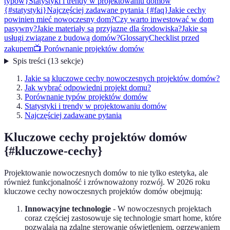
typow}
Statystyki i trendy w projektowaniu domów
{#statystyki}
Najczęściej zadawane pytania {#faq}
Jakie cechy
powinien mieć nowoczesny dom?
Czy warto inwestować w dom
pasywny?
Jakie materiały są przyjazne dla środowiska?
Jakie są
usługi związane z budową domów?
Glossary
Checklist przed
zakupem
📺 Porównanie projektów domów
Spis treści
(
13
sekcje
)
Jakie są kluczowe cechy nowoczesnych projektów domów?
Jak wybrać odpowiedni projekt domu?
Porównanie typów projektów domów
Statystyki i trendy w projektowaniu domów
Najczęściej zadawane pytania
Kluczowe cechy projektów domów
{#kluczowe-cechy}
Projektowanie nowoczesnych domów to nie tylko estetyka, ale
również funkcjonalność i zrównoważony rozwój. W 2026 roku
kluczowe cechy nowoczesnych projektów domów obejmują:
Innowacyjne technologie
- W nowoczesnych projektach
coraz częściej zastosowuje się technologie smart home, które
pozwalają na zdalne sterowanie oświetleniem, ogrzewaniem