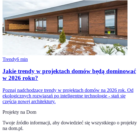
Trendy
6
min
Jakie trendy w projektach domów będą dominować
w 2026 roku?
Poznaj nadchodzące trendy w projektach domów na 2026 rok. Od
ekologicznych rozwiązań po inteligentne technologie - stań się
częścią nowej architektury.
Projekty na Dom
Twoje źródło informacji, aby dowiedzieć się wszystkiego o
projekty
na dom.pl
.