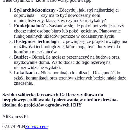
wiele czynników, które warto wziąć pod uwagę:
Styl architektoniczny
- Zdecyduj, jaki styl najbardziej ci
odpowiada — czy ma to być nowoczesny dom
minimalistyczny, klasyczny, czy może rustykalny?
Funkcjonalność
- Zastanów się, ile pokoi potrzebujesz, czy
chcesz mieć osobne biuro lub pokój gościnny. Planowanie
funkcjonalnych układów pomoże w codziennym życiu.
Dostępność technologii
- Upewnij się, że projekt uwzględnia
możliwości technologiczne, które mogą być kluczowe dla
komfortu mieszkańców.
Budżet
- Określ, ile możesz przeznaczyć na budowę oraz
użytkowanie domu. Warto dodać do tego rezerwę na
nieprzewidziane wydatki.
Lokalizacja
- Nie zapominaj o lokalizacji. Dostępność do
szkół, komunikacji oraz terenów zielonych będzie miała duże
znaczenie.
Szybka szlifierka tarczowa 6-Cal bezszczotkowa do
bezpyłowego szlifowania i polerowania w obróbce drewna-
idealna do projektów ogrodowych i DIY
AliExpress PL
673.79
PLN
Zobacz cenę