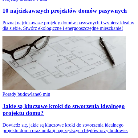
10 najciekawszych projektów domów pasywnych
Poznaj najciekawsze projekty domów pasywnych i wybierz idealny
dla siebie. Stwórz ekologiczne i energooszczędne mieszkanie!
Porady budowlane
6
min
Jakie są kluczowe kroki do stworzenia idealnego
projektu domu?
Dowiedz się, jakie są kluczowe kroki do stworzenia idealnego
projektu domu oraz uniknij najczęstszych błędów przy budowie.