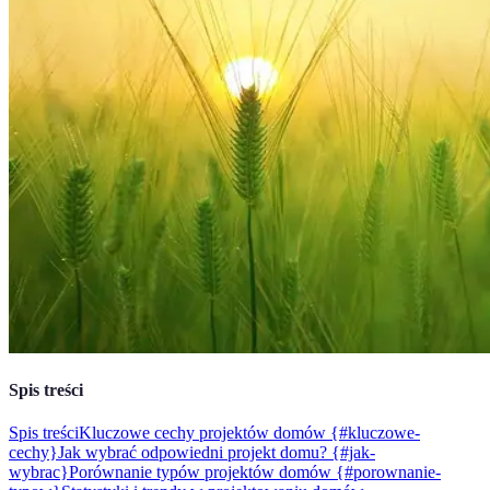
Spis treści
Spis treści
Kluczowe cechy projektów domów {#kluczowe-
cechy}
Jak wybrać odpowiedni projekt domu? {#jak-
wybrac}
Porównanie typów projektów domów {#porownanie-