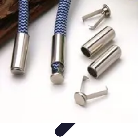
Projekty na Dom
Projektowanie wnętrz
Inspiracje
Budowa i materiały
Porady
dotyczące projektów
Trendy
Projekty na Dom