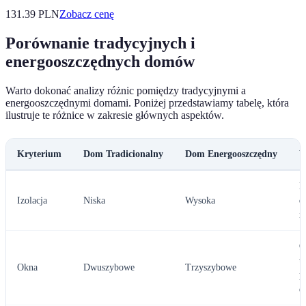
131.39
PLN
Zobacz cenę
Porównanie tradycyjnych i
energooszczędnych domów
Warto dokonać analizy różnic pomiędzy tradycyjnymi a
energooszczędnymi domami. Poniżej przedstawiamy tabelę, która
ilustruje te różnice w zakresie głównych aspektów.
Kryterium
Dom Tradicionalny
Dom Energooszczędny
W
E
Izolacja
Niska
Wysoka
d
i
O
t
Okna
Dwuszybowe
Trzyszybowe
p
e