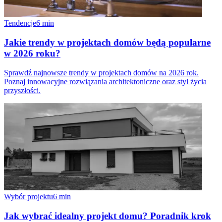
Tendencje
6
min
Jakie trendy w projektach domów będą popularne
w 2026 roku?
Sprawdź najnowsze trendy w projektach domów na 2026 rok.
Poznaj innowacyjne rozwiązania architektoniczne oraz styl życia
przyszłości.
Wybór projektu
6
min
Jak wybrać idealny projekt domu? Poradnik krok