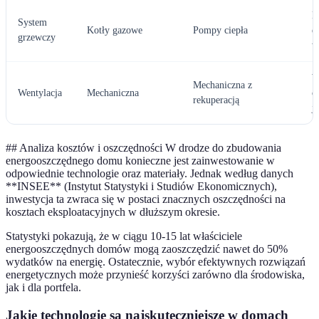
E
System
Kotły gazowe
Pompy ciepła
e
grzewczy
w
W
Mechaniczna z
Wentylacja
Mechaniczna
o
rekuperacją
j
## Analiza kosztów i oszczędności W drodze do zbudowania
energooszczędnego domu konieczne jest zainwestowanie w
odpowiednie technologie oraz materiały. Jednak według danych
**INSEE** (Instytut Statystyki i Studiów Ekonomicznych),
inwestycja ta zwraca się w postaci znacznych oszczędności na
kosztach eksploatacyjnych w dłuższym okresie.
Statystyki pokazują, że w ciągu 10-15 lat właściciele
energooszczędnych domów mogą zaoszczędzić nawet do 50%
wydatków na energię. Ostatecznie, wybór efektywnych rozwiązań
energetycznych może przynieść korzyści zarówno dla środowiska,
jak i dla portfela.
Jakie technologie są najskuteczniejsze w domach