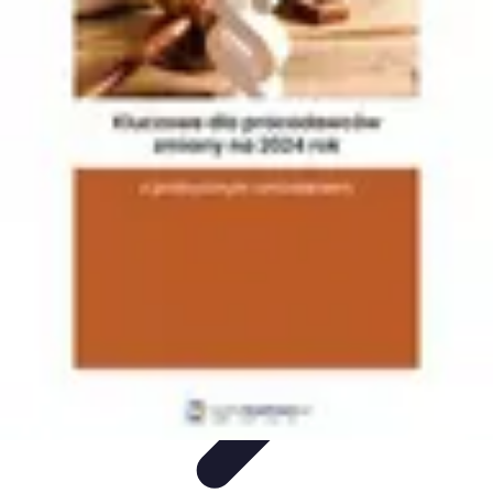
Projekty na Dom
Projektowanie wnętrz
Inspiracje
Budowa i materiały
Porady
dotyczące projektów
Trendy
Projekty na Dom