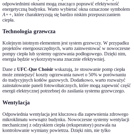
odpowiednimi oknami mogą znacząco poprawić efektywność
energetyczną budynku. Warto wybierać okna oznaczone symbolem
A++
, które charakteryzują się bardzo niskim przepuszczaniem
ciepła.
Technologia grzewcza
Kolejnym istotnym elementem jest system grzewczy. W przypadku
projektów energooszczędnych, warto zainwestować w nowoczesne
pompy ciepła lub systemy ogrzewania podłogowego. Dzięki nim,
energia będzie wykorzystywana znacznie efektywniej.
Dane z
UFC-Que Choisir
wskazują, że stosowanie pomp ciepła
może zmniejszyć koszty ogrzewania nawet o 50% w porównaniu
do tradycyjnych kotłów gazowych. Dodatkowo, warto rozważyć
zainstalowanie paneli fotowoltaicznych, które mogą zapewnić część
energii elektrycznej potrzebnej do zasilania systemu grzewczego.
Wentylacja
Odpowiednia wentylacja jest kluczowa dla zapewnienia zdrowego
mikroklimatu wewnątrz budynku. Nowoczesne systemy wentylacji
mechanicznej z odzyskiem ciepła (rekuperatory) pozwala na
kontrolowanie wymiany powietrza. Dzięki nim, nie tylko