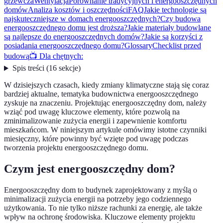
grzewcza
Wentylacja
Porównanie tradycyjnych i energooszczędnych
domów
Analiza kosztów i oszczędności
FAQ
Jakie technologie są
najskuteczniejsze w domach energooszczędnych?
Czy budowa
energooszczędnego domu jest droższa?
Jakie materiały budowlane
są najlepsze do energooszczędnych domów?
Jakie są korzyści z
posiadania energooszczędnego domu?
Glossary
Checklist przed
budową
📺 Dla chętnych:
Spis treści
(
16
sekcje
)
W dzisiejszych czasach, kiedy zmiany klimatyczne stają się coraz
bardziej aktualne, tematyka budownictwa energooszczędnego
zyskuje na znaczeniu. Projektując energooszczędny dom, należy
wziąć pod uwagę kluczowe elementy, które pozwolą na
zminimalizowanie zużycia energii i zapewnienie komfortu
mieszkańcom. W niniejszym artykule omówimy istotne czynniki
miesięczny, które powinny być wzięte pod uwagę podczas
tworzenia projektu energooszczędnego domu.
Czym jest energooszczędny dom?
Energooszczędny dom to budynek zaprojektowany z myślą o
minimalizacji zużycia energii na potrzeby jego codziennego
użytkowania. To nie tylko niższe rachunki za energię, ale także
wpływ na ochronę środowiska. Kluczowe elementy projektu