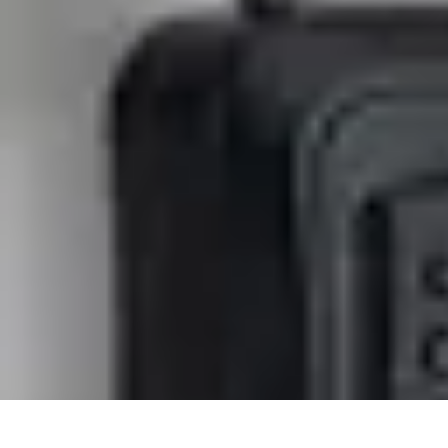
Projekty na Dom
Projektowanie wnętrz
Inspiracje
Budowa i materiały
Porady dotyczące
Projekty na Dom