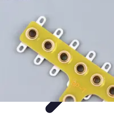
Projekty na Dom
Projektowanie wnętrz
Inspiracje
Budowa i materiały
Porady
dotyczące projektów
Trendy
Projekty na Dom