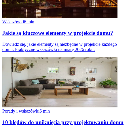
Wskazówki
6
min
Jakie są kluczowe elementy w projekcie domu?
Dowiedz się, jakie elementy są niezbędne w projekcie każdego
domu. Praktyczne wskazówki na miarę 2026 roku.
Porady i wskazówki
6
min
10 błędów do uniknięcia przy projektowaniu domu