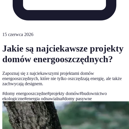
15 czerwca 2026
Jakie są najciekawsze projekty
domów energooszczędnych?
Zapoznaj się z najciekawszymi projektami domów
energooszczędnych, które nie tylko oszczędzają energię, ale także
zachwycają designem.
#
domy energooszczędne
#
projekty domów
#
budownictwo
ekologiczne
#
energia odnawialna
#
domy pasywne