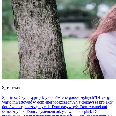
Spis treści
Spis treści
Czym są projekty domów energooszczędnych?
Dlaczego
warto inwestować w dom energooszczędny?
Najciekawsze projekty
domów energooszczędnych
1. Dom pasywny
2. Dom z panelami
słonecznymi
3. Dom z systemem odzyskiwania ciepła
4. Dom