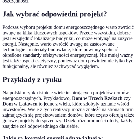
oszczędności.
Jak wybrać odpowiedni projekt?
Podczas wyboru projektu domu energooszczędnego warto zwrócić
uwagę na kilka kluczowych aspektów. Przede wszystkim, dobrze
jest uwzględnić lokalizację budynku, co może wpłynąć na zużycie
energii. Następnie, warto zwrócić uwagę na zastosowane
technologie i materiały budowlane, które powinny spełniać
określone standardy efektywności energetycznej. Nie mniej ważny
jest także aspekt estetyczny, ponieważ dom powinien nie tylko być
funkcjonalny, ale również zachwycać wyglądem.
Przykłady z rynku
Na polskim rynku istnieje wiele inspirujących projektów domów
energooszczędnych. Przykładowo,
Dom w Trzech Rzekach
czy
Dom w Latawcu
to jedne z wielu, które zdobyły uznanie wśród
inwestorów. Wiele z tych realizacji można znaleźć na stronach firm
zajmujących się projektowaniem domów, które często oferują także
gotowe projekty do sprzedaży. Dzięki różnorodności oferty, każdy
znajdzie coś odpowiedniego dla siebie.
Jakie są korzyści energii odnawialnej w