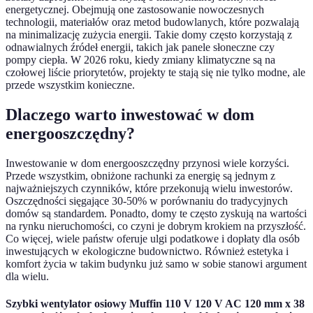
energetycznej. Obejmują one zastosowanie nowoczesnych
technologii, materiałów oraz metod budowlanych, które pozwalają
na minimalizację zużycia energii. Takie domy często korzystają z
odnawialnych źródeł energii, takich jak panele słoneczne czy
pompy ciepła. W 2026 roku, kiedy zmiany klimatyczne są na
czołowej liście priorytetów, projekty te stają się nie tylko modne, ale
przede wszystkim konieczne.
Dlaczego warto inwestować w dom
energooszczędny?
Inwestowanie w dom energooszczędny przynosi wiele korzyści.
Przede wszystkim, obniżone rachunki za energię są jednym z
najważniejszych czynników, które przekonują wielu inwestorów.
Oszczędności sięgające 30-50% w porównaniu do tradycyjnych
domów są standardem. Ponadto, domy te często zyskują na wartości
na rynku nieruchomości, co czyni je dobrym krokiem na przyszłość.
Co więcej, wiele państw oferuje ulgi podatkowe i dopłaty dla osób
inwestujących w ekologiczne budownictwo. Również estetyka i
komfort życia w takim budynku już samo w sobie stanowi argument
dla wielu.
Szybki wentylator osiowy Muffin 110 V 120 V AC 120 mm x 38