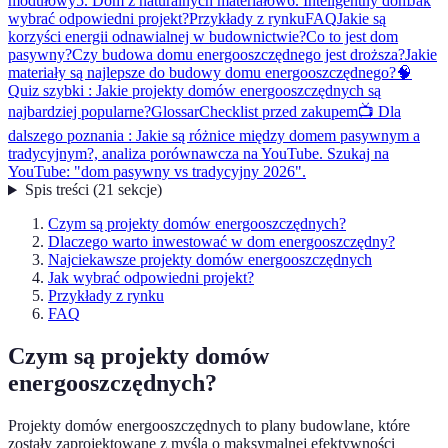
modułowy
5. Dom z naturalnych materiałów
6. Inteligentny dom
Jak
wybrać odpowiedni projekt?
Przykłady z rynku
FAQ
Jakie są
korzyści energii odnawialnej w budownictwie?
Co to jest dom
pasywny?
Czy budowa domu energooszczędnego jest droższa?
Jakie
materiały są najlepsze do budowy domu energooszczędnego?
🧠
Quiz szybki : Jakie projekty domów energooszczędnych są
najbardziej popularne?
Glossar
Checklist przed zakupem
📺 Dla
dalszego poznania : Jakie są różnice między domem pasywnym a
tradycyjnym?, analiza porównawcza na YouTube. Szukaj na
YouTube: "dom pasywny vs tradycyjny 2026".
Spis treści
(
21
sekcje
)
Czym są projekty domów energooszczędnych?
Dlaczego warto inwestować w dom energooszczędny?
Najciekawsze projekty domów energooszczędnych
Jak wybrać odpowiedni projekt?
Przykłady z rynku
FAQ
Czym są projekty domów
energooszczędnych?
Projekty domów energooszczędnych to plany budowlane, które
zostały zaprojektowane z myślą o maksymalnej efektywności