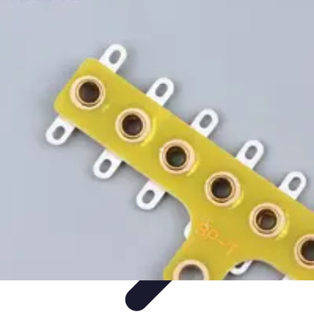
Projekty na Dom
Projektowanie wnętrz
Inspiracje
Budowa i materiały
Porady
dotyczące projektów
Trendy
Projekty na Dom