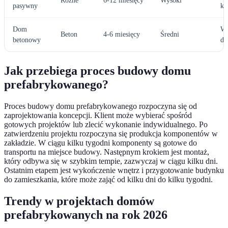
Różne
6-12 miesięcy
Wysoki
pasywny
ko
Dom
Wy
Beton
4-6 miesięcy
Średni
betonowy
de
Jak przebiega proces budowy domu
prefabrykowanego?
Proces budowy domu prefabrykowanego rozpoczyna się od
zaprojektowania koncepcji. Klient może wybierać spośród
gotowych projektów lub zlecić wykonanie indywidualnego. Po
zatwierdzeniu projektu rozpoczyna się produkcja komponentów w
zakładzie. W ciągu kilku tygodni komponenty są gotowe do
transportu na miejsce budowy. Następnym krokiem jest montaż,
który odbywa się w szybkim tempie, zazwyczaj w ciągu kilku dni.
Ostatnim etapem jest wykończenie wnętrz i przygotowanie budynku
do zamieszkania, które może zająć od kilku dni do kilku tygodni.
Trendy w projektach domów
prefabrykowanych na rok 2026