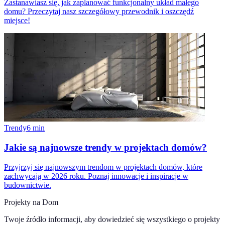
Zastanawiasz się, jak zaplanować funkcjonalny układ małego
domu? Przeczytaj nasz szczegółowy przewodnik i oszczędź
miejsce!
Trendy
6
min
Jakie są najnowsze trendy w projektach domów?
Przyjrzyj się najnowszym trendom w projektach domów, które
zachwycają w 2026 roku. Poznaj innowacje i inspiracje w
budownictwie.
Projekty na Dom
Twoje źródło informacji, aby dowiedzieć się wszystkiego o
projekty