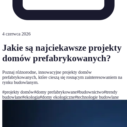
4 czerwca 2026
Jakie są najciekawsze projekty
domów prefabrykowanych?
Poznaj różnorodne, innowacyjne projekty domów
prefabrykowanych, które cieszą się rosnącym zainteresowaniem na
rynku budowlanym.
#
projekty domów
#
domy prefabrykowane
#
budownictwo
#
trendy
budowlane
#
ekologia
#
domy ekologiczne
#
technologie budowlane