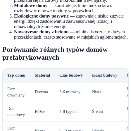
przekłada się na zdrowy mikroklimat wewnętrzny.
Modułowe domy
— konstrukcje, które można łatwo
rozbudować o nowe moduły w przyszłości.
Ekologiczne domy pasywne
— zapewniają niskie zużycie
energii dzięki zastosowaniu zaawansowanej izolacji i
odnawialnych źródeł energii.
Nowoczesne domy z betonu
— minimalistyczne, o dużych
przeszkleniach, często stosowane w miejskich aglomeracjach.
Porównanie różnych typów domów
prefabrykowanych
Typ domu
Materiał
Czas budowy
Koszt budowy
Ce
Dom
Ek
Drewno
3-6 miesięcy
Niski
drewniany
wy
Dom
Ła
Różne
4-8 tygodni
Średni
modułowy
el
Dom
Ni