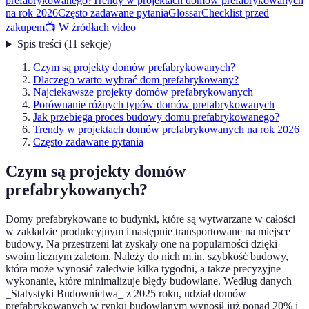
prefabrykowanego?
Trendy w projektach domów prefabrykowanych
na rok 2026
Często zadawane pytania
Glossar
Checklist przed
zakupem
📺 W źródłach video
Spis treści
(
11
sekcje
)
Czym są projekty domów prefabrykowanych?
Dlaczego warto wybrać dom prefabrykowany?
Najciekawsze projekty domów prefabrykowanych
Porównanie różnych typów domów prefabrykowanych
Jak przebiega proces budowy domu prefabrykowanego?
Trendy w projektach domów prefabrykowanych na rok 2026
Często zadawane pytania
Czym są projekty domów
prefabrykowanych?
Domy prefabrykowane to budynki, które są wytwarzane w całości
w zakładzie produkcyjnym i następnie transportowane na miejsce
budowy. Na przestrzeni lat zyskały one na popularności dzięki
swoim licznym zaletom. Należy do nich m.in. szybkość budowy,
która może wynosić zaledwie kilka tygodni, a także precyzyjne
wykonanie, które minimalizuje błędy budowlane. Według danych
_Statystyki Budownictwa_ z 2025 roku, udział domów
prefabrykowanych w rynku budowlanym wynosił już ponad 20% i