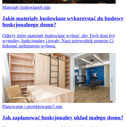
Materiały budowlane
6
min
Jakie materiały budowlane wykorzystać do budowy
funkcjonalnego domu?
Odkryj, które materiały budowlane wybrać, aby Twój dom był
wygodny, funkcjonalny i trwały. Nasz przewodnik pomoże Ci
dokonać najlepszego wyboru.
Planowanie i projektowanie
5
min
Jak zaplanować funkcjonalny układ małego domu?