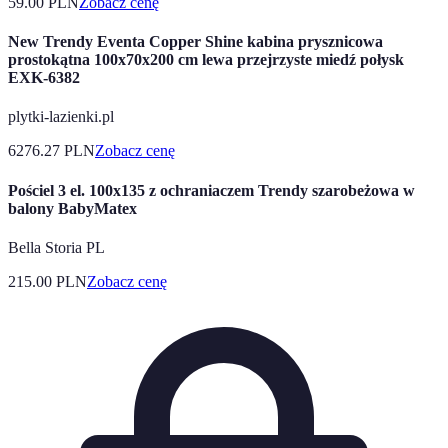
59.00
PLN
Zobacz cenę
New Trendy Eventa Copper Shine kabina prysznicowa
prostokątna 100x70x200 cm lewa przejrzyste miedź połysk
EXK-6382
plytki-lazienki.pl
6276.27
PLN
Zobacz cenę
Pościel 3 el. 100x135 z ochraniaczem Trendy szarobeżowa w
balony BabyMatex
Bella Storia PL
215.00
PLN
Zobacz cenę