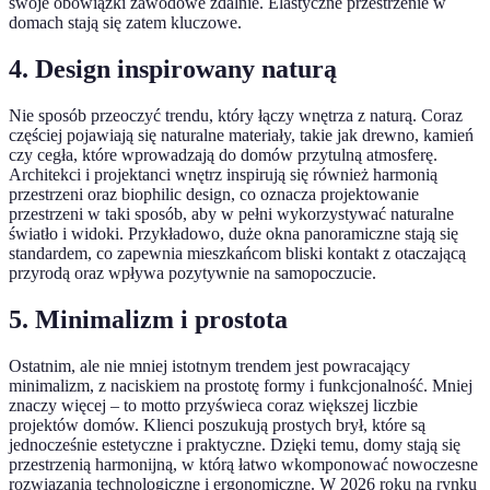
swoje obowiązki zawodowe zdalnie. Elastyczne przestrzenie w
domach stają się zatem kluczowe.
4. Design inspirowany naturą
Nie sposób przeoczyć trendu, który łączy wnętrza z naturą. Coraz
częściej pojawiają się naturalne materiały, takie jak drewno, kamień
czy cegła, które wprowadzają do domów przytulną atmosferę.
Architekci i projektanci wnętrz inspirują się również harmonią
przestrzeni oraz biophilic design, co oznacza projektowanie
przestrzeni w taki sposób, aby w pełni wykorzystywać naturalne
światło i widoki. Przykładowo, duże okna panoramiczne stają się
standardem, co zapewnia mieszkańcom bliski kontakt z otaczającą
przyrodą oraz wpływa pozytywnie na samopoczucie.
5. Minimalizm i prostota
Ostatnim, ale nie mniej istotnym trendem jest powracający
minimalizm, z naciskiem na prostotę formy i funkcjonalność. Mniej
znaczy więcej – to motto przyświeca coraz większej liczbie
projektów domów. Klienci poszukują prostych brył, które są
jednocześnie estetyczne i praktyczne. Dzięki temu, domy stają się
przestrzenią harmonijną, w którą łatwo wkomponować nowoczesne
rozwiązania technologiczne i ergonomiczne. W 2026 roku na rynku