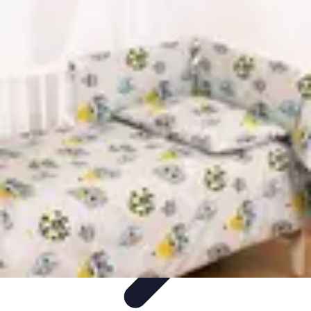
Projekty na Dom
Projektowanie wnętrz
Inspiracje
Budowa i materiały
Porady
dotyczące projektów
Trendy
Projekty na Dom