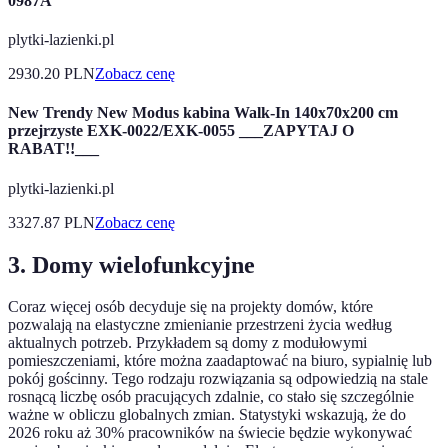
0987A
plytki-lazienki.pl
2930.20
PLN
Zobacz cenę
New Trendy New Modus kabina Walk-In 140x70x200 cm
przejrzyste EXK-0022/EXK-0055 ___ZAPYTAJ O
RABAT!!___
plytki-lazienki.pl
3327.87
PLN
Zobacz cenę
3. Domy wielofunkcyjne
Coraz więcej osób decyduje się na projekty domów, które
pozwalają na elastyczne zmienianie przestrzeni życia według
aktualnych potrzeb. Przykładem są domy z modułowymi
pomieszczeniami, które można zaadaptować na biuro, sypialnię lub
pokój gościnny. Tego rodzaju rozwiązania są odpowiedzią na stale
rosnącą liczbę osób pracujących zdalnie, co stało się szczególnie
ważne w obliczu globalnych zmian. Statystyki wskazują, że do
2026 roku aż 30% pracowników na świecie będzie wykonywać