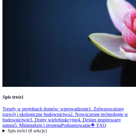
Spis treści
Trendy w projektach domów: wprowadzenie
1. Zrównoważony
rozwój i ekologiczne budownictwo
2. Nowoczesne technologie w
budownictwie
3. Domy wielofunkcyjne
4. Design inspirowany
naturą
5. Minimalizm i prostota
Podsumowanie
🌟 FAQ
Spis treści
(
8
sekcje
)