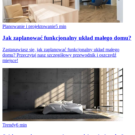
Planowanie i projektowanie
5
min
Jak zaplanować funkcjonalny układ małego domu?
Zastanawiasz się, jak zaplanować funkcjonalny układ małego
domu? Przeczytaj nasz szczegółowy przewodnik i oszczędź
miejsce!
Trendy
6
min