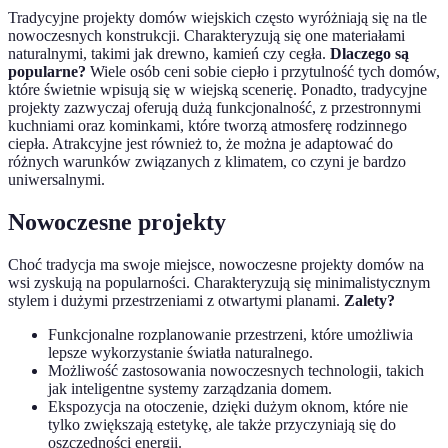
Tradycyjne projekty domów wiejskich często wyróżniają się na tle
nowoczesnych konstrukcji. Charakteryzują się one materiałami
naturalnymi, takimi jak drewno, kamień czy cegła.
Dlaczego są
popularne?
Wiele osób ceni sobie ciepło i przytulność tych domów,
które świetnie wpisują się w wiejską scenerię. Ponadto, tradycyjne
projekty zazwyczaj oferują dużą funkcjonalność, z przestronnymi
kuchniami oraz kominkami, które tworzą atmosferę rodzinnego
ciepła. Atrakcyjne jest również to, że można je adaptować do
różnych warunków związanych z klimatem, co czyni je bardzo
uniwersalnymi.
Nowoczesne projekty
Choć tradycja ma swoje miejsce, nowoczesne projekty domów na
wsi zyskują na popularności. Charakteryzują się minimalistycznym
stylem i dużymi przestrzeniami z otwartymi planami.
Zalety?
Funkcjonalne rozplanowanie przestrzeni, które umożliwia
lepsze wykorzystanie światła naturalnego.
Możliwość zastosowania nowoczesnych technologii, takich
jak inteligentne systemy zarządzania domem.
Ekspozycja na otoczenie, dzięki dużym oknom, które nie
tylko zwiększają estetykę, ale także przyczyniają się do
oszczędności energii.