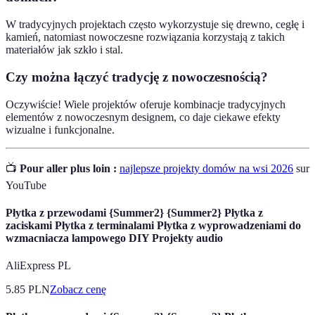
W tradycyjnych projektach często wykorzystuje się drewno, cegłę i
kamień, natomiast nowoczesne rozwiązania korzystają z takich
materiałów jak szkło i stal.
Czy można łączyć tradycję z nowoczesnością?
Oczywiście! Wiele projektów oferuje kombinacje tradycyjnych
elementów z nowoczesnym designem, co daje ciekawe efekty
wizualne i funkcjonalne.
📺
Pour aller plus loin :
najlepsze projekty domów na wsi 2026
sur
YouTube
Płytka z przewodami {Summer2} {Summer2} Płytka z
zaciskami Płytka z terminalami Płytka z wyprowadzeniami do
wzmacniacza lampowego DIY Projekty audio
AliExpress PL
5.85
PLN
Zobacz cenę