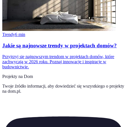
Trendy
6
min
Jakie są najnowsze trendy w projektach domów?
Przyjrzyj się najnowszym trendom w projektach domów, które
zachwycają w 2026 roku. Poznaj innowacje i inspiracje w
budownictwie.
Projekty na Dom
Twoje źródło informacji, aby dowiedzieć się wszystkiego o
projekty
na dom.pl
.