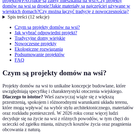
projektów
FAQ
Jakie są zalety mieszkania na wsi?
Czy projekty
domów na wsi są drogie?
Jakie materiały są najczęściej używane w
wiejskich domach?
Czy można łączyć tradycję z nowoczesnością?
Spis treści
(
12
sekcje
)
Czym są projekty domów na wsi?
Jak wybrać odpowiedni projekt?
Tradycyjne domy wiejskie
Nowoczesne projekty
Ekologiczne rozwiązania
Podsumowanie projektów
FAQ
Czym są projekty domów na wsi?
Projekty domów na wsi to unikalne koncepcje budowlane, które
uwzględniają specyfikę i charakterystyki otoczenia wiejskiego.
Dlaczego to istotne?
Wieś zazwyczaj wiąże się z większą
przestrzenią, spokojem i różnorodnymi warunkami układu terenu,
które mogą wpływać na wybór stylu architektonicznego, materiałów
oraz rozkładu pomieszczeń. W 2026 roku coraz więcej ludzi
decyduje się na życie na wsi z różnych powodów, w tym chęci do
ucieczki od zgiełku miasta, niższych kosztów życia oraz pragnienia
obcowania z naturą.