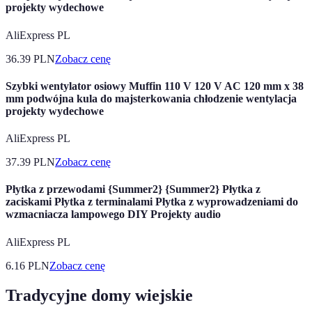
projekty wydechowe
AliExpress PL
36.39
PLN
Zobacz cenę
Szybki wentylator osiowy Muffin 110 V 120 V AC 120 mm x 38
mm podwójna kula do majsterkowania chłodzenie wentylacja
projekty wydechowe
AliExpress PL
37.39
PLN
Zobacz cenę
Płytka z przewodami {Summer2} {Summer2} Płytka z
zaciskami Płytka z terminalami Płytka z wyprowadzeniami do
wzmacniacza lampowego DIY Projekty audio
AliExpress PL
6.16
PLN
Zobacz cenę
Tradycyjne domy wiejskie