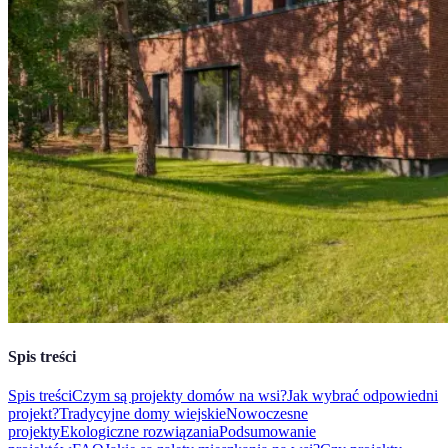
Spis treści
Spis treści
Czym są projekty domów na wsi?
Jak wybrać odpowiedni
projekt?
Tradycyjne domy wiejskie
Nowoczesne
projekty
Ekologiczne rozwiązania
Podsumowanie