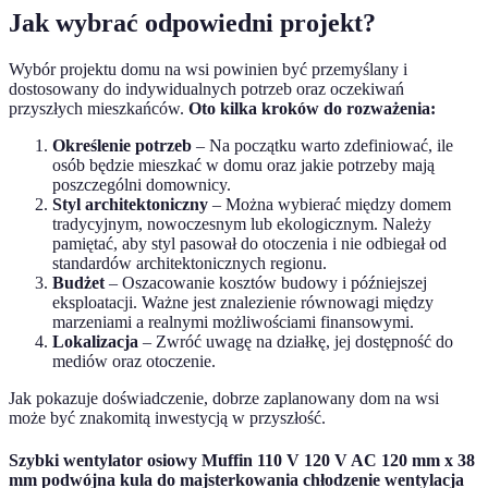
Jak wybrać odpowiedni projekt?
Wybór projektu domu na wsi powinien być przemyślany i
dostosowany do indywidualnych potrzeb oraz oczekiwań
przyszłych mieszkańców.
Oto kilka kroków do rozważenia:
Określenie potrzeb
– Na początku warto zdefiniować, ile
osób będzie mieszkać w domu oraz jakie potrzeby mają
poszczególni domownicy.
Styl architektoniczny
– Można wybierać między domem
tradycyjnym, nowoczesnym lub ekologicznym. Należy
pamiętać, aby styl pasował do otoczenia i nie odbiegał od
standardów architektonicznych regionu.
Budżet
– Oszacowanie kosztów budowy i późniejszej
eksploatacji. Ważne jest znalezienie równowagi między
marzeniami a realnymi możliwościami finansowymi.
Lokalizacja
– Zwróć uwagę na działkę, jej dostępność do
mediów oraz otoczenie.
Jak pokazuje doświadczenie, dobrze zaplanowany dom na wsi
może być znakomitą inwestycją w przyszłość.
Szybki wentylator osiowy Muffin 110 V 120 V AC 120 mm x 38
mm podwójna kula do majsterkowania chłodzenie wentylacja