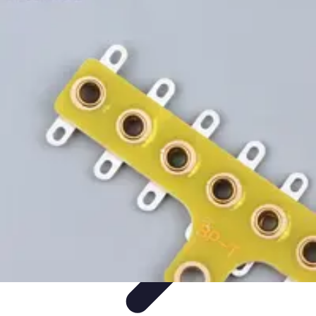
Projekty na Dom
Projektowanie wnętrz
Inspiracje
Budowa i materiały
Porady
dotyczące projektów
Trendy
Projekty na Dom