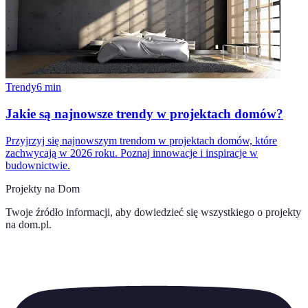
Trendy
6
min
Jakie są najnowsze trendy w projektach domów?
Przyjrzyj się najnowszym trendom w projektach domów, które
zachwycają w 2026 roku. Poznaj innowacje i inspiracje w
budownictwie.
Projekty na Dom
Twoje źródło informacji, aby dowiedzieć się wszystkiego o
projekty
na dom.pl
.