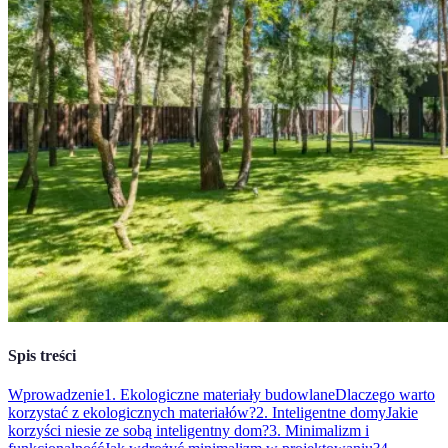
Spis treści
Wprowadzenie
1. Ekologiczne materiały budowlane
Dlaczego warto
korzystać z ekologicznych materiałów?
2. Inteligentne domy
Jakie
korzyści niesie ze sobą inteligentny dom?
3. Minimalizm i