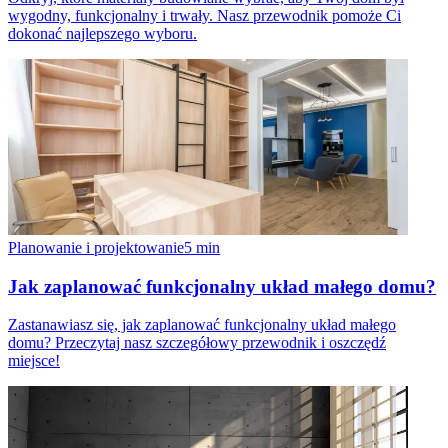
wygodny, funkcjonalny i trwały. Nasz przewodnik pomoże Ci
dokonać najlepszego wyboru.
Planowanie i projektowanie
5
min
Jak zaplanować funkcjonalny układ małego domu?
Zastanawiasz się, jak zaplanować funkcjonalny układ małego
domu? Przeczytaj nasz szczegółowy przewodnik i oszczędź
miejsce!