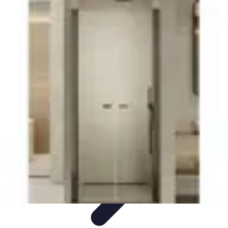
Projekty na Dom
Projektowanie wnętrz
Inspiracje
Budowa i materiały
Porady
dotyczące projektów
Trendy
Projekty na Dom