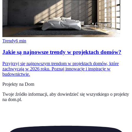
Trendy
6
min
Jakie są najnowsze trendy w projektach domów?
Przyjrzyj się najnowszym trendom w projektach domów, które
zachwycają w 2026 roku. Poznaj innowacje i inspiracje w
budownictwie.
Projekty na Dom
Twoje źródło informacji, aby dowiedzieć się wszystkiego o
projekty
na dom.pl
.