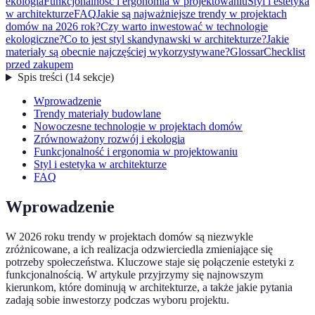
ekologia
Funkcjonalność i ergonomia w projektowaniu
Styl i estetyka
w architekturze
FAQ
Jakie są najważniejsze trendy w projektach
domów na 2026 rok?
Czy warto inwestować w technologie
ekologiczne?
Co to jest styl skandynawski w architekturze?
Jakie
materiały są obecnie najczęściej wykorzystywane?
Glossar
Checklist
przed zakupem
Spis treści
(
14
sekcje
)
Wprowadzenie
Trendy materiały budowlane
Nowoczesne technologie w projektach domów
Zrównoważony rozwój i ekologia
Funkcjonalność i ergonomia w projektowaniu
Styl i estetyka w architekturze
FAQ
Wprowadzenie
W 2026 roku trendy w projektach domów są niezwykle
zróżnicowane, a ich realizacja odzwierciedla zmieniające się
potrzeby społeczeństwa. Kluczowe staje się połączenie estetyki z
funkcjonalnością. W artykule przyjrzymy się najnowszym
kierunkom, które dominują w architekturze, a także jakie pytania
zadają sobie inwestorzy podczas wyboru projektu.