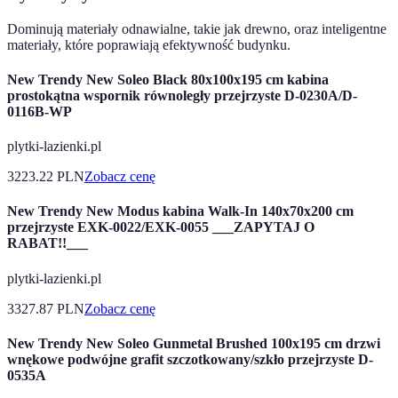
Dominują materiały odnawialne, takie jak drewno, oraz inteligentne
materiały, które poprawiają efektywność budynku.
New Trendy New Soleo Black 80x100x195 cm kabina
prostokątna wspornik równoległy przejrzyste D-0230A/D-
0116B-WP
plytki-lazienki.pl
3223.22
PLN
Zobacz cenę
New Trendy New Modus kabina Walk-In 140x70x200 cm
przejrzyste EXK-0022/EXK-0055 ___ZAPYTAJ O
RABAT!!___
plytki-lazienki.pl
3327.87
PLN
Zobacz cenę
New Trendy New Soleo Gunmetal Brushed 100x195 cm drzwi
wnękowe podwójne grafit szczotkowany/szkło przejrzyste D-
0535A