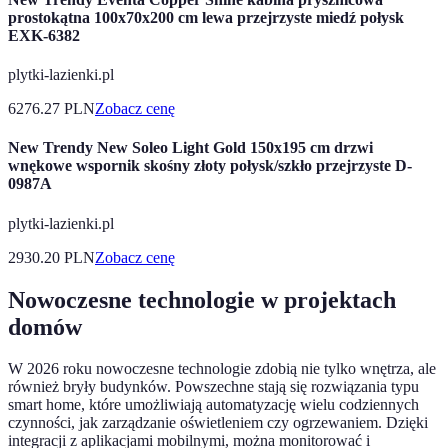
prostokątna 100x70x200 cm lewa przejrzyste miedź połysk
EXK-6382
plytki-lazienki.pl
6276.27
PLN
Zobacz cenę
New Trendy New Soleo Light Gold 150x195 cm drzwi
wnękowe wspornik skośny złoty połysk/szkło przejrzyste D-
0987A
plytki-lazienki.pl
2930.20
PLN
Zobacz cenę
Nowoczesne technologie w projektach
domów
W 2026 roku nowoczesne technologie zdobią nie tylko wnętrza, ale
również bryły budynków. Powszechne stają się rozwiązania typu
smart home, które umożliwiają automatyzację wielu codziennych
czynności, jak zarządzanie oświetleniem czy ogrzewaniem. Dzięki
integracji z aplikacjami mobilnymi, można monitorować i