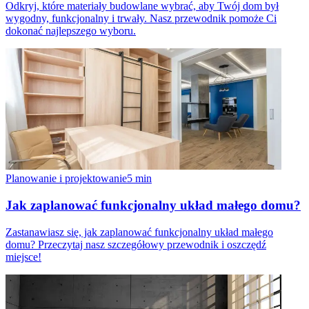
Odkryj, które materiały budowlane wybrać, aby Twój dom był
wygodny, funkcjonalny i trwały. Nasz przewodnik pomoże Ci
dokonać najlepszego wyboru.
Planowanie i projektowanie
5
min
Jak zaplanować funkcjonalny układ małego domu?
Zastanawiasz się, jak zaplanować funkcjonalny układ małego
domu? Przeczytaj nasz szczegółowy przewodnik i oszczędź
miejsce!