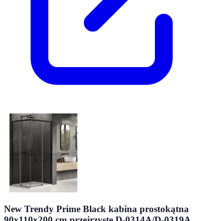
New Trendy Prime Black kabina prostokątna
90x110x200 cm przejrzyste D-0314A/D-0319A