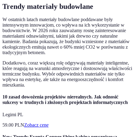
Trendy materiały budowlane
W ostatnich latach materiały budowlane poddawane były
intensywnym innowacjom, co wpływa na ich wykorzystanie w
budownictwie. W 2026 roku zauważamy rosnę zainteresowanie
materiałami odnawialnymi, takimi jak drewno czy naturalne
kamienie. Badania pokazują, że budynki wzniesione z materiałów
ekologicznych emitują nawet o 60% mniej CO2 w porównaniu z
tradycyjnym betonem.
Dodatkowo, coraz większą rolę odgrywają materiały inteligentne,
które reagują na warunki atmosferyczne i dostosowują właściwości
termiczne budynku. Wybór odpowiednich materiałów nie tylko
wpływa na estetykę, ale także na energooszczędność i komfort
mieszkania.
10 zasad dowożenia projektów nierealnych. Jak odnosić
sukcesy w trudnych i złożonych projektach informatycznych
Legimi PL
59.00
PLN
Zobacz cenę
New Trendy Eventa Copper Shine kabina prysznicowa