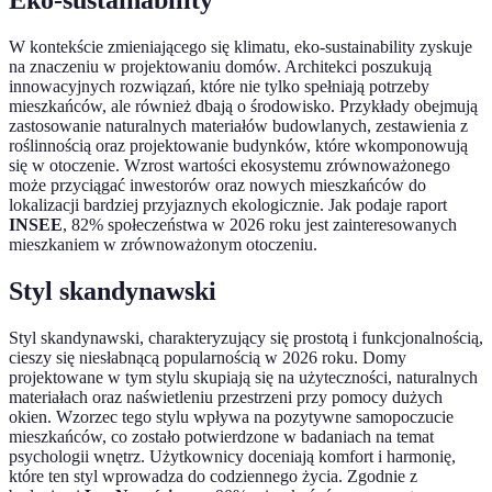
Eko-sustainability
W kontekście zmieniającego się klimatu, eko-sustainability zyskuje
na znaczeniu w projektowaniu domów. Architekci poszukują
innowacyjnych rozwiązań, które nie tylko spełniają potrzeby
mieszkańców, ale również dbają o środowisko. Przykłady obejmują
zastosowanie naturalnych materiałów budowlanych, zestawienia z
roślinnością oraz projektowanie budynków, które wkomponowują
się w otoczenie. Wzrost wartości ekosystemu zrównoważonego
może przyciągać inwestorów oraz nowych mieszkańców do
lokalizacji bardziej przyjaznych ekologicznie. Jak podaje raport
INSEE
, 82% społeczeństwa w 2026 roku jest zainteresowanych
mieszkaniem w zrównoważonym otoczeniu.
Styl skandynawski
Styl skandynawski, charakteryzujący się prostotą i funkcjonalnością,
cieszy się niesłabnącą popularnością w 2026 roku. Domy
projektowane w tym stylu skupiają się na użyteczności, naturalnych
materiałach oraz naświetleniu przestrzeni przy pomocy dużych
okien. Wzorzec tego stylu wpływa na pozytywne samopoczucie
mieszkańców, co zostało potwierdzone w badaniach na temat
psychologii wnętrz. Użytkownicy doceniają komfort i harmonię,
które ten styl wprowadza do codziennego życia. Zgodnie z