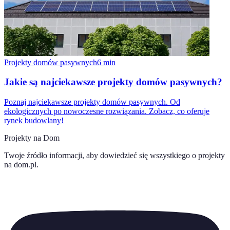
Projekty domów pasywnych
6
min
Jakie są najciekawsze projekty domów pasywnych?
Poznaj najciekawsze projekty domów pasywnych. Od
ekologicznych po nowoczesne rozwiązania. Zobacz, co oferuje
rynek budowlany!
Projekty na Dom
Twoje źródło informacji, aby dowiedzieć się wszystkiego o
projekty
na dom.pl
.