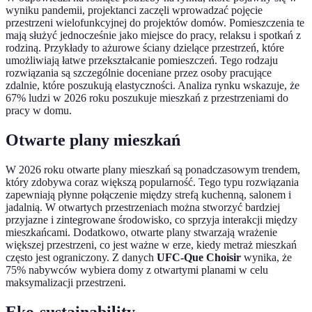
wyniku pandemii, projektanci zaczęli wprowadzać pojęcie
przestrzeni wielofunkcyjnej do projektów domów. Pomieszczenia te
mają służyć jednocześnie jako miejsce do pracy, relaksu i spotkań z
rodziną. Przykłady to ażurowe ściany dzielące przestrzeń, które
umożliwiają łatwe przekształcanie pomieszczeń. Tego rodzaju
rozwiązania są szczególnie doceniane przez osoby pracujące
zdalnie, które poszukują elastyczności. Analiza rynku wskazuje, że
67% ludzi w 2026 roku poszukuje mieszkań z przestrzeniami do
pracy w domu.
Otwarte plany mieszkań
W 2026 roku otwarte plany mieszkań są ponadczasowym trendem,
który zdobywa coraz większą popularność. Tego typu rozwiązania
zapewniają płynne połączenie między strefą kuchenną, salonem i
jadalnią. W otwartych przestrzeniach można stworzyć bardziej
przyjazne i zintegrowane środowisko, co sprzyja interakcji między
mieszkańcami. Dodatkowo, otwarte plany stwarzają wrażenie
większej przestrzeni, co jest ważne w erze, kiedy metraż mieszkań
często jest ograniczony. Z danych
UFC-Que Choisir
wynika, że
75% nabywców wybiera domy z otwartymi planami w celu
maksymalizacji przestrzeni.