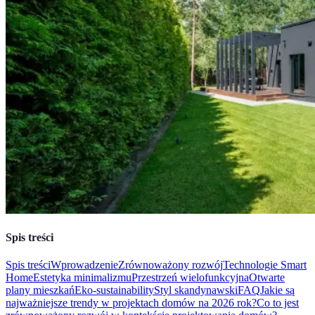
Spis treści
Spis treści
Wprowadzenie
Zrównoważony rozwój
Technologie Smart
Home
Estetyka minimalizmu
Przestrzeń wielofunkcyjna
Otwarte
plany mieszkań
Eko-sustainability
Styl skandynawski
FAQ
Jakie są
najważniejsze trendy w projektach domów na 2026 rok?
Co to jest