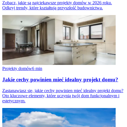
Zobacz, jakie są najciekawsze projekty domów w 2026 roku.
Odkryj trendy, które kształtują przyszłość budownictwa.
Projekty domów
6
min
Jakie cechy powinien mieć idealny projekt domu?
Zastanawiasz się, jakie cechy powinien mieć idealny projekt domu?
Oto kluczowe elementy, które uczynią twój dom funkcjonalnym i
estetycznym.