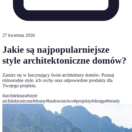
27 kwietnia 2026
Jakie są najpopularniejsze
style architektoniczne domów?
Zanurz się w fascynujący świat architektury domów. Poznaj
różnorodne style, ich cechy oraz odpowiednie produkty dla
Twojego projektu.
#
architektura
#
style
architektoniczne
#
domy
#
budownictwo
#
projekty
#
design
#
trendy