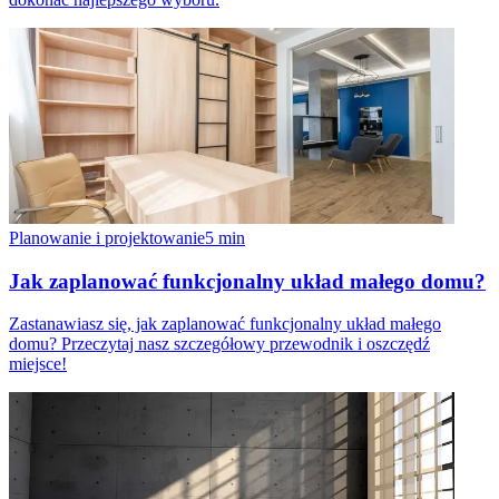
Planowanie i projektowanie
5
min
Jak zaplanować funkcjonalny układ małego domu?
Zastanawiasz się, jak zaplanować funkcjonalny układ małego
domu? Przeczytaj nasz szczegółowy przewodnik i oszczędź
miejsce!