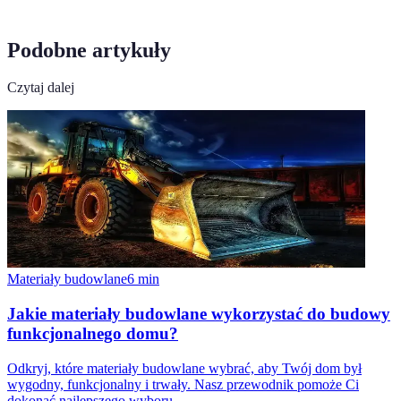
Podobne artykuły
Czytaj dalej
Materiały budowlane
6
min
Jakie materiały budowlane wykorzystać do budowy
funkcjonalnego domu?
Odkryj, które materiały budowlane wybrać, aby Twój dom był
wygodny, funkcjonalny i trwały. Nasz przewodnik pomoże Ci
dokonać najlepszego wyboru.