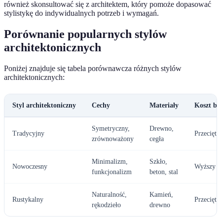
również skonsultować się z architektem, który pomoże dopasować
stylistykę do indywidualnych potrzeb i wymagań.
Porównanie popularnych stylów
architektonicznych
Poniżej znajduje się tabela porównawcza różnych stylów
architektonicznych:
Styl architektoniczny
Cechy
Materiały
Koszt b
Symetryczny,
Drewno,
Tradycyjny
Przeciętn
zrównoważony
cegła
Minimalizm,
Szkło,
Nowoczesny
Wyższy
funkcjonalizm
beton, stal
Naturalność,
Kamień,
Rustykalny
Przeciętn
rękodzieło
drewno