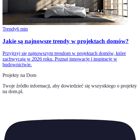
Trendy
6
min
Jakie są najnowsze trendy w projektach domów?
Przyjrzyj się najnowszym trendom w projektach domów, które
zachwycają w 2026 roku. Poznaj innowacje i inspiracje w
budownictwie.
Projekty na Dom
Twoje źródło informacji, aby dowiedzieć się wszystkiego o
projekty
na dom.pl
.