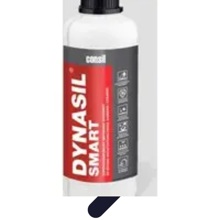
Projekty na Dom
Projektowanie wnętrz
Inspiracje
Budowa i materiały
Porady
dotyczące projektów
Trendy
Projekty na Dom