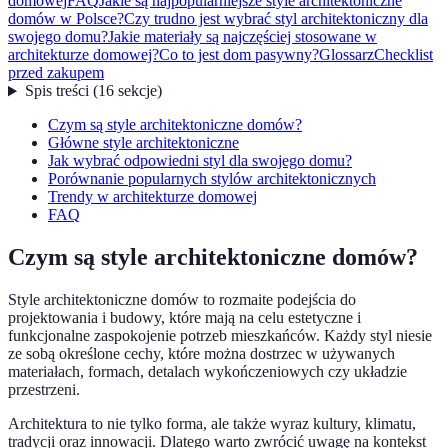
domowej
FAQ
Jakie są najpopularniejsze style architektoniczne
domów w Polsce?
Czy trudno jest wybrać styl architektoniczny dla
swojego domu?
Jakie materiały są najczęściej stosowane w
architekturze domowej?
Co to jest dom pasywny?
Glossarz
Checklist
przed zakupem
Spis treści
(
16
sekcje
)
Czym są style architektoniczne domów?
Główne style architektoniczne
Jak wybrać odpowiedni styl dla swojego domu?
Porównanie popularnych stylów architektonicznych
Trendy w architekturze domowej
FAQ
Czym są style architektoniczne domów?
Style architektoniczne domów to rozmaite podejścia do
projektowania i budowy, które mają na celu estetyczne i
funkcjonalne zaspokojenie potrzeb mieszkańców. Każdy styl niesie
ze sobą określone cechy, które można dostrzec w używanych
materiałach, formach, detalach wykończeniowych czy układzie
przestrzeni.
Architektura to nie tylko forma, ale także wyraz kultury, klimatu,
tradycji oraz innowacji. Dlatego warto zwrócić uwagę na kontekst