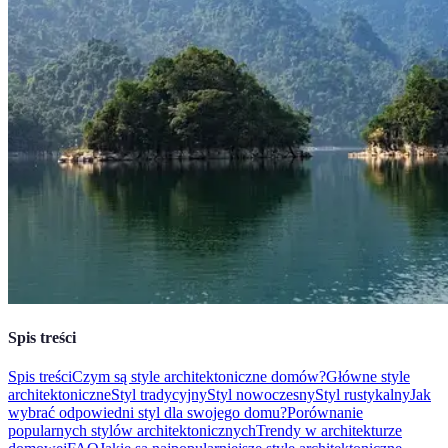
Spis treści
Spis treści
Czym są style architektoniczne domów?
Główne style
architektoniczne
Styl tradycyjny
Styl nowoczesny
Styl rustykalny
Jak
wybrać odpowiedni styl dla swojego domu?
Porównanie
popularnych stylów architektonicznych
Trendy w architekturze