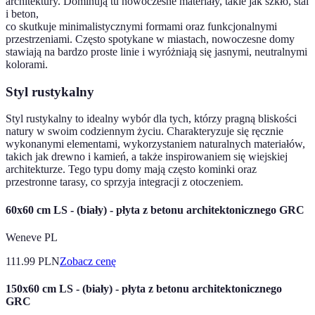
architektury. Dominują tu nowoczesne materiały, takie jak szkło, stal
i beton,
co skutkuje minimalistycznymi formami oraz funkcjonalnymi
przestrzeniami. Często spotykane w miastach, nowoczesne domy
stawiają na bardzo proste linie i wyróżniają się jasnymi, neutralnymi
kolorami.
Styl rustykalny
Styl rustykalny to idealny wybór dla tych, którzy pragną bliskości
natury w swoim codziennym życiu. Charakteryzuje się ręcznie
wykonanymi elementami, wykorzystaniem naturalnych materiałów,
takich jak drewno i kamień, a także inspirowaniem się wiejskiej
architekturze. Tego typu domy mają często kominki oraz
przestronne tarasy, co sprzyja integracji z otoczeniem.
60x60 cm LS - (biały) - płyta z betonu architektonicznego GRC
Weneve PL
111.99
PLN
Zobacz cenę
150x60 cm LS - (biały) - płyta z betonu architektonicznego
GRC