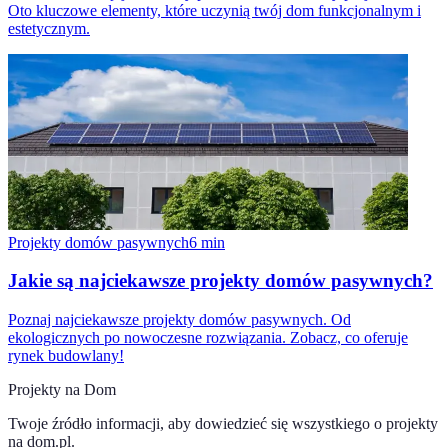
Oto kluczowe elementy, które uczynią twój dom funkcjonalnym i
estetycznym.
Projekty domów pasywnych
6
min
Jakie są najciekawsze projekty domów pasywnych?
Poznaj najciekawsze projekty domów pasywnych. Od
ekologicznych po nowoczesne rozwiązania. Zobacz, co oferuje
rynek budowlany!
Projekty na Dom
Twoje źródło informacji, aby dowiedzieć się wszystkiego o
projekty
na dom.pl
.