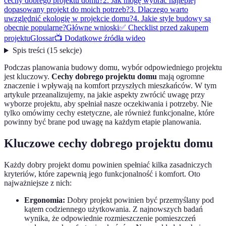
cechy dobrego projektu domu?
2. Jak mogę wybrać najlepiej
dopasowany projekt do moich potrzeb?
3. Dlaczego warto
uwzględnić ekologię w projekcie domu?
4. Jakie style budowy są
obecnie popularne?
Główne wnioski
✅ Checklist przed zakupem
projektu
Glossar
📺 Dodatkowe źródła wideo
Spis treści
(
15
sekcje
)
Podczas planowania budowy domu, wybór odpowiedniego projektu
jest kluczowy.
Cechy dobrego projektu domu
mają ogromne
znaczenie i wpływają na komfort przyszłych mieszkańców. W tym
artykule przeanalizujemy, na jakie aspekty zwrócić uwagę przy
wyborze projektu, aby spełniał nasze oczekiwania i potrzeby. Nie
tylko omówimy cechy estetyczne, ale również funkcjonalne, które
powinny być brane pod uwagę na każdym etapie planowania.
Kluczowe cechy dobrego projektu domu
Każdy dobry projekt domu powinien spełniać kilka zasadniczych
kryteriów, które zapewnią jego funkcjonalność i komfort. Oto
najważniejsze z nich:
Ergonomia:
Dobry projekt powinien być przemyślany pod
kątem codziennego użytkowania. Z najnowszych badań
wynika, że odpowiednie rozmieszczenie pomieszczeń