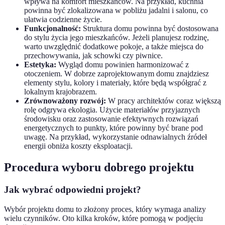
wpływa na komfort mieszkańców. Na przykład, kuchnia
powinna być zlokalizowana w pobliżu jadalni i salonu, co
ułatwia codzienne życie.
Funkcjonalność:
Struktura domu powinna być dostosowana
do stylu życia jego mieszkańców. Jeżeli planujesz rodzinę,
warto uwzględnić dodatkowe pokoje, a także miejsca do
przechowywania, jak schowki czy piwnice.
Estetyka:
Wygląd domu powinien harmonizować z
otoczeniem. W dobrze zaprojektowanym domu znajdziesz
elementy stylu, kolory i materiały, które będą współgrać z
lokalnym krajobrazem.
Zrównoważony rozwój:
W pracy architektów coraz większą
rolę odgrywa ekologia. Użycie materiałów przyjaznych
środowisku oraz zastosowanie efektywnych rozwiązań
energetycznych to punkty, które powinny być brane pod
uwagę. Na przykład, wykorzystanie odnawialnych źródeł
energii obniża koszty eksploatacji.
Procedura wyboru dobrego projektu
Jak wybrać odpowiedni projekt?
Wybór projektu domu to złożony proces, który wymaga analizy
wielu czynników. Oto kilka kroków, które pomogą w podjęciu