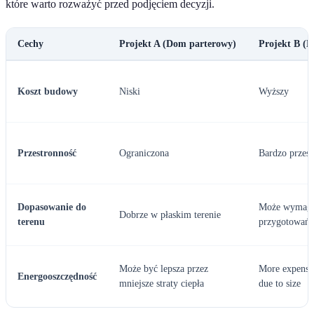
które warto rozważyć przed podjęciem decyzji.
Cechy
Projekt A (Dom parterowy)
Projekt B (
Koszt budowy
Niski
Wyższy
Przestronność
Ograniczona
Bardzo przes
Dopasowanie do
Może wymagać
Dobrze w płaskim terenie
terenu
przygotowań
Może być lepsza przez
More expensiv
Energooszczędność
mniejsze straty ciepła
due to size