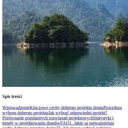
Spis treści
Wprowadzenie
Kluczowe cechy dobrego projektu domu
Procedura
wyboru dobrego projektu
Jak wybrać odpowiedni projekt?
Porównanie popularnych rozwiązań projektowych
Statystyki i
trendy w projektowaniu domów
FAQ
1. Jakie są najważniejsze