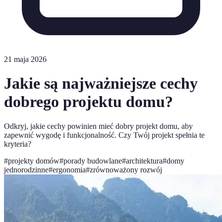
21 maja 2026
Jakie są najważniejsze cechy
dobrego projektu domu?
Odkryj, jakie cechy powinien mieć dobry projekt domu, aby
zapewnić wygodę i funkcjonalność. Czy Twój projekt spełnia te
kryteria?
#
projekty domów
#
porady budowlane
#
architektura
#
domy
jednorodzinne
#
ergonomia
#
zrównoważony rozwój