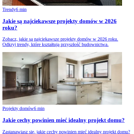
Trendy
6
min
Jakie są najciekawsze projekty domów w 2026
roku?
Zobacz, jakie są najciekawsze projekty domów w 2026 roku.
Odkryj trendy, które kształtują przyszłość budownictwa.
Projekty domów
6
min
Jakie cechy powinien mieć idealny projekt domu?
Zastanawiasz się, jakie cechy powinien mieć idealny projekt domu?