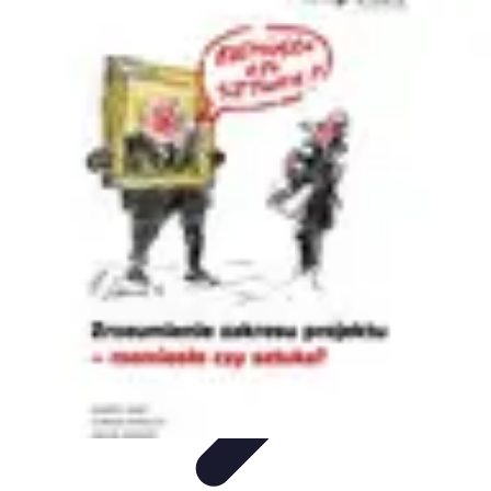
Projekty na Dom
Projektowanie wnętrz
Inspiracje
Budowa i materiały
Porady
dotyczące projektów
Trendy
Projekty na Dom