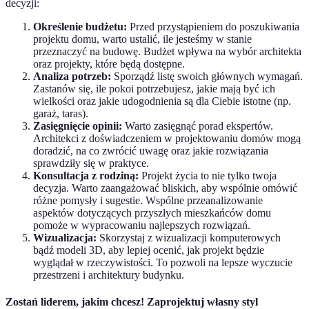
decyzji:
Określenie budżetu:
Przed przystąpieniem do poszukiwania
projektu domu, warto ustalić, ile jesteśmy w stanie
przeznaczyć na budowę. Budżet wpływa na wybór architekta
oraz projekty, które będą dostępne.
Analiza potrzeb:
Sporządź listę swoich głównych wymagań.
Zastanów się, ile pokoi potrzebujesz, jakie mają być ich
wielkości oraz jakie udogodnienia są dla Ciebie istotne (np.
garaż, taras).
Zasięgnięcie opinii:
Warto zasięgnąć porad ekspertów.
Architekci z doświadczeniem w projektowaniu domów mogą
doradzić, na co zwrócić uwagę oraz jakie rozwiązania
sprawdziły się w praktyce.
Konsultacja z rodziną:
Projekt życia to nie tylko twoja
decyzja. Warto zaangażować bliskich, aby wspólnie omówić
różne pomysły i sugestie. Wspólne przeanalizowanie
aspektów dotyczących przyszłych mieszkańców domu
pomoże w wypracowaniu najlepszych rozwiązań.
Wizualizacja:
Skorzystaj z wizualizacji komputerowych
bądź modeli 3D, aby lepiej ocenić, jak projekt będzie
wyglądał w rzeczywistości. To pozwoli na lepsze wyczucie
przestrzeni i architektury budynku.
Zostań liderem, jakim chcesz! Zaprojektuj własny styl