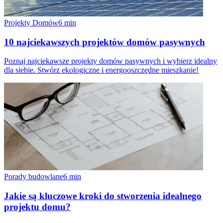
Projekty Domów
6
min
10 najciekawszych projektów domów pasywnych
Poznaj najciekawsze projekty domów pasywnych i wybierz idealny
dla siebie. Stwórz ekologiczne i energooszczędne mieszkanie!
Porady budowlane
6
min
Jakie są kluczowe kroki do stworzenia idealnego
projektu domu?