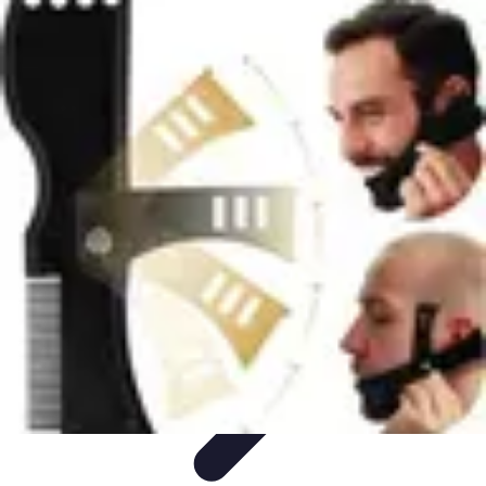
Projekty na Dom
Projektowanie wnętrz
Inspiracje
Budowa i materiały
Porady
dotyczące projektów
Trendy
Projekty na Dom