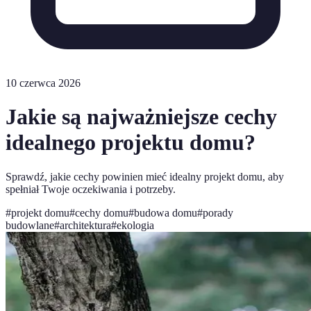
10 czerwca 2026
Jakie są najważniejsze cechy
idealnego projektu domu?
Sprawdź, jakie cechy powinien mieć idealny projekt domu, aby
spełniał Twoje oczekiwania i potrzeby.
#
projekt domu
#
cechy domu
#
budowa domu
#
porady
budowlane
#
architektura
#
ekologia