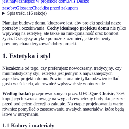
jest najważniejsze w projekcie domu?
📺 Dalsze
zasoby:
Glossarz
Checklist przed zakupem
Spis treści
(
16
sekcje
)
Planując budowę domu, kluczowe jest, aby projekt spełniał nasze
potrzeby i oczekiwania.
Cechy idealnego projektu domu
nie tylko
wpływają na estetykę, ale także na funkcjonalność oraz komfort
życia. Dzisiejszy artykuł pomoże zrozumieć, jakie elementy
powinny charakteryzować dobry projekt.
1. Estetyka i styl
Niezależnie od tego, czy preferujesz nowoczesny, tradycyjny, czy
minimalistyczny styl, estetyka jest jednym z najważniejszych
aspektów projektu domu. Powinna ona nie tylko odzwierciedlać
gusta właściciela, ale również wpisywać się w otoczenie.
Według badań
przeprowadzonych przez
UFC-Que Choisir
, 78%
kupujących zwraca uwagę na wygląd zewnętrzny budynku jeszcze
przed podjęciem decyzji o zakupie. Na etapie projektowania warto
również pomyśleć o zastosowaniu trwałych materiałów, które będą
łatwe w utrzymaniu.
1.1 Kolory i materiały