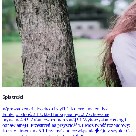
Spis treści
Wprowadzenie
1. Estetyka i styl
1.1 Kolory i materiały
2.
Funkcjonalność
2.1 Układ funkcjonalny
2.2 Zachowanie
prywatności
3. Zrównoważony rozwój
3.1 Wykorzystanie energii
odnawialnej
4. Przestrzeń na przyszłość
4.1 Możliwość rozbudowy
5.
Koszty utrzymania
5.1 Przemyślane rozwiązania
🧠 Quiz szybki: Co