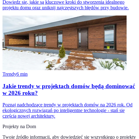
Dowiedz się, jakie są kluczowe kroki do stworzenia idealnego
projektu domu oraz uniknij najczęstszych błędów przy budowie.
Trendy
6
min
Jakie trendy w projektach domów będą dominować
w 2026 roku?
Poznaj nadchodzące trendy w projektach domów na 2026 rok. Od
ekologicznych rozwiązań po inteligentne technologie - stań się
częścią nowej architektury.
Projekty na Dom
Twoje źródło informacji, aby dowiedzieć się wszystkiego o
projekty