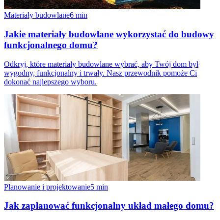
Materiały budowlane
6
min
Jakie materiały budowlane wykorzystać do budowy
funkcjonalnego domu?
Odkryj, które materiały budowlane wybrać, aby Twój dom był
wygodny, funkcjonalny i trwały. Nasz przewodnik pomoże Ci
dokonać najlepszego wyboru.
Planowanie i projektowanie
5
min
Jak zaplanować funkcjonalny układ małego domu?