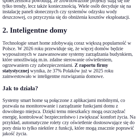
społeczeństwa powodują, że zrównoważone projekty stają się nie
tylko trendy, lecz także koniecznością. Wiele osób decyduje się na
instalację paneli słonecznych czy systemów odzysku wody
deszczowej, co przyczynia się do obniżenia kosztów eksploatacji.
2. Inteligentne domy
Technologie smart home zdobywają coraz większą popularność w
Polsce. W 2026 roku przewiduje się, że więcej domów będzie
wyposażonych w zaawansowane systemy zarządzania budynkiem,
które umożliwiają m.in. zdalne sterowanie oświetleniem,
ogrzewaniem czy zabezpieczeniami.
Z raportu firmy
statystycznej
wynika, że 37% Polaków już w 2025 roku
zainwestowało w inteligentne rozwiązania domowe.
Jak to działa?
Systemy smart home są połączone z aplikacjami mobilnymi, co
pozwala na monitorowanie i zarządzanie funkcjami domu z
dowolnego miejsca. Dzięki temu mieszkańcy mogą oszczędzać
energię, kontrolować bezpieczeństwo i zwiększać komfort życia. Na
przykład, automatyczne rolety czy oświetlenie dostosowujące się do
pory dnia to tylko niektóre z funkcji, które mogą znacznie poprawić
jakość życia.