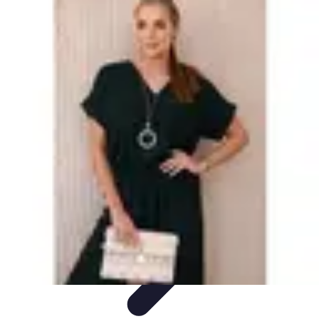
Projekty na Dom
Projektowanie wnętrz
Inspiracje
Budowa i materiały
Porady
dotyczące projektów
Trendy
Projekty na Dom