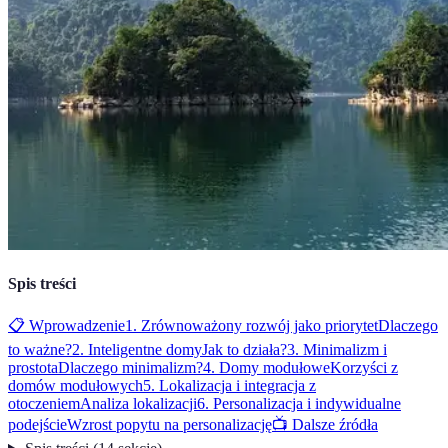
Spis treści
📋 Wprowadzenie
1. Zrównoważony rozwój jako priorytet
Dlaczego
to ważne?
2. Inteligentne domy
Jak to działa?
3. Minimalizm i
prostota
Dlaczego minimalizm?
4. Domy modułowe
Korzyści z
domów modułowych
5. Lokalizacja i integracja z
otoczeniem
Analiza lokalizacji
6. Personalizacja i indywidualne
podejście
Wzrost popytu na personalizację
📺 Dalsze źródła