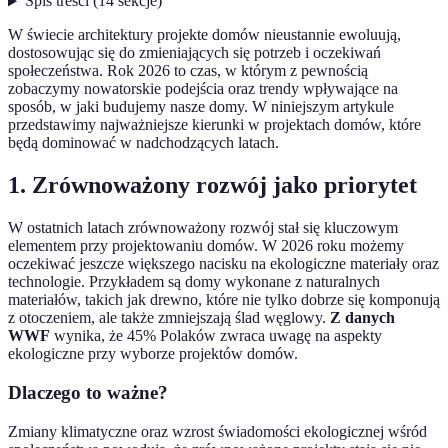
Spis treści
(
14
sekcje
)
W świecie architektury projekte domów nieustannie ewoluują,
dostosowując się do zmieniających się potrzeb i oczekiwań
społeczeństwa. Rok 2026 to czas, w którym z pewnością
zobaczymy nowatorskie podejścia oraz trendy wpływające na
sposób, w jaki budujemy nasze domy. W niniejszym artykule
przedstawimy najważniejsze kierunki w projektach domów, które
będą dominować w nadchodzących latach.
1. Zrównoważony rozwój jako priorytet
W ostatnich latach zrównoważony rozwój stał się kluczowym
elementem przy projektowaniu domów. W 2026 roku możemy
oczekiwać jeszcze większego nacisku na ekologiczne materiały oraz
technologie. Przykładem są domy wykonane z naturalnych
materiałów, takich jak drewno, które nie tylko dobrze się komponują
z otoczeniem, ale także zmniejszają ślad węglowy.
Z danych
WWF
wynika, że 45% Polaków zwraca uwagę na aspekty
ekologiczne przy wyborze projektów domów.
Dlaczego to ważne?
Zmiany klimatyczne oraz wzrost świadomości ekologicznej wśród