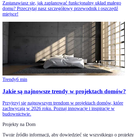
Zastanawiasz się, jak zaplanować funkcjonalny układ małego
domu? Przeczytaj nasz szczegółowy przewodnik i oszczędź
miejsce!
Trendy
6
min
Jakie są najnowsze trendy w projektach domów?
Przyjrzyj się najnowszym trendom w projektach domów, które
zachwycają w 2026 roku. Poznaj innowacje i inspiracje w
budownictwie.
Projekty na Dom
Twoje źródło informacji, aby dowiedzieć się wszystkiego o
projekty