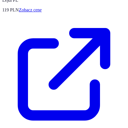
Lejdi PL
119
PLN
Zobacz cenę