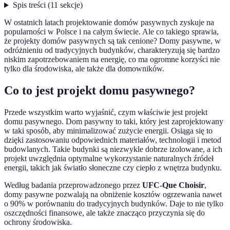
Spis treści
(
11
sekcje
)
W ostatnich latach projektowanie domów pasywnych zyskuje na
popularności w Polsce i na całym świecie. Ale co takiego sprawia,
że projekty domów pasywnych są tak cenione? Domy pasywne, w
odróżnieniu od tradycyjnych budynków, charakteryzują się bardzo
niskim zapotrzebowaniem na energię, co ma ogromne korzyści nie
tylko dla środowiska, ale także dla domowników.
Co to jest projekt domu pasywnego?
Przede wszystkim warto wyjaśnić, czym właściwie jest projekt
domu pasywnego. Dom pasywny to taki, który jest zaprojektowany
w taki sposób, aby minimalizować zużycie energii. Osiąga się to
dzięki zastosowaniu odpowiednich materiałów, technologii i metod
budowlanych. Takie budynki są niezwykle dobrze izolowane, a ich
projekt uwzględnia optymalne wykorzystanie naturalnych źródeł
energii, takich jak światło słoneczne czy ciepło z wnętrza budynku.
Według badania przeprowadzonego przez
UFC-Que Choisir
,
domy pasywne pozwalają na obniżenie kosztów ogrzewania nawet
o 90% w porównaniu do tradycyjnych budynków. Daje to nie tylko
oszczędności finansowe, ale także znacząco przyczynia się do
ochrony środowiska.