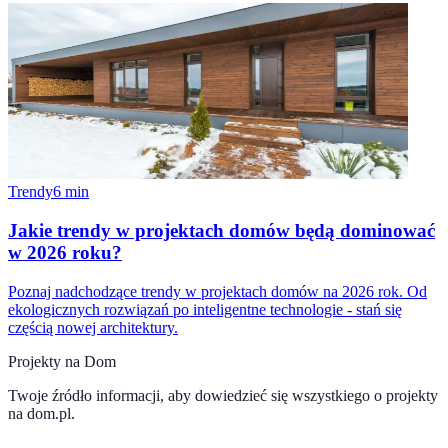
Trendy
6
min
Jakie trendy w projektach domów będą dominować
w 2026 roku?
Poznaj nadchodzące trendy w projektach domów na 2026 rok. Od
ekologicznych rozwiązań po inteligentne technologie - stań się
częścią nowej architektury.
Projekty na Dom
Twoje źródło informacji, aby dowiedzieć się wszystkiego o
projekty
na dom.pl
.