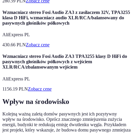
280.59
PLN
Zobacz cenę
Wzmacniacz stereo Fosi Audio ZA3 z zasilaczem 32V, TPA3255
klasa D HiFi, wzmacniacz audio XLR/RCA/balansowany do
pasywnych głośników półkowych
AliExpress PL
430.66
PLN
Zobacz cenę
Wzmacniacz stereo Fosi Audio ZA3 TPA3255 klasy D HiFi do
pasywnych głośników półkowych z wejściem
XLR/RCA/zbalansowanym wejściem
AliExpress PL
1156.19
PLN
Zobacz cenę
Wpływ na środowisko
Kolejną ważną zaletą domów pasywnych jest ich pozytywny
wpływ na środowisko. Oprócz znacznego zmniejszenia zużycia
energii, budynki te redukują emisję dwutlenku węgla. Przykładem
jest projekt, który wskazuje, że budowa domu pasywnego zmniejsza