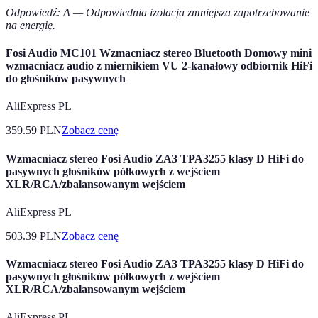
Odpowiedź: A — Odpowiednia izolacja zmniejsza zapotrzebowanie
na energię.
Fosi Audio MC101 Wzmacniacz stereo Bluetooth Domowy mini
wzmacniacz audio z miernikiem VU 2-kanałowy odbiornik HiFi
do głośników pasywnych
AliExpress PL
359.59
PLN
Zobacz cenę
Wzmacniacz stereo Fosi Audio ZA3 TPA3255 klasy D HiFi do
pasywnych głośników półkowych z wejściem
XLR/RCA/zbalansowanym wejściem
AliExpress PL
503.39
PLN
Zobacz cenę
Wzmacniacz stereo Fosi Audio ZA3 TPA3255 klasy D HiFi do
pasywnych głośników półkowych z wejściem
XLR/RCA/zbalansowanym wejściem
AliExpress PL