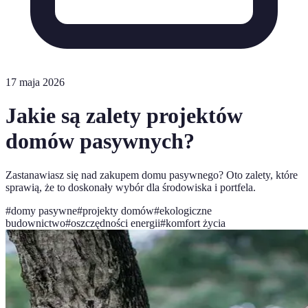
17 maja 2026
Jakie są zalety projektów
domów pasywnych?
Zastanawiasz się nad zakupem domu pasywnego? Oto zalety, które
sprawią, że to doskonały wybór dla środowiska i portfela.
#
domy pasywne
#
projekty domów
#
ekologiczne
budownictwo
#
oszczędności energii
#
komfort życia