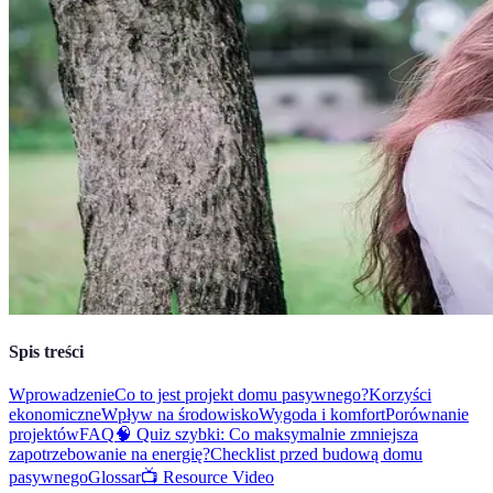
Spis treści
Wprowadzenie
Co to jest projekt domu pasywnego?
Korzyści
ekonomiczne
Wpływ na środowisko
Wygoda i komfort
Porównanie
projektów
FAQ
🧠 Quiz szybki: Co maksymalnie zmniejsza
zapotrzebowanie na energię?
Checklist przed budową domu
pasywnego
Glossar
📺 Resource Video