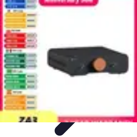
Projekty na Dom
Projektowanie wnętrz
Inspiracje
Budowa i materiały
Porady
dotyczące projektów
Trendy
Projekty na Dom