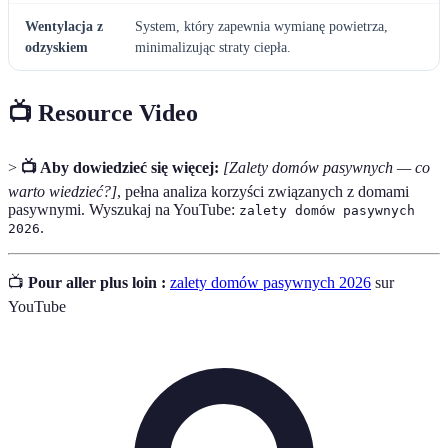
Wentylacja z
System, który zapewnia wymianę powietrza,
odzyskiem
minimalizując straty ciepła.
📺 Resource Video
>
📺 Aby dowiedzieć się więcej:
[Zalety domów pasywnych — co
warto wiedzieć?]
, pełna analiza korzyści związanych z domami
pasywnymi. Wyszukaj na YouTube:
zalety domów pasywnych
.
2026
📺
Pour aller plus loin :
zalety domów pasywnych 2026
sur
YouTube