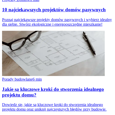
10 najciekawszych projektów domów pasywnych
Poznaj najciekawsze projekty domów pasywnych i wybierz idealny
dla siebie. Stwórz ekologiczne i energooszczędne mieszkanie!
Porady budowlane
6
min
Jakie są kluczowe kroki do stworzenia idealnego
projektu domu?
Dowiedz się, jakie są kluczowe kroki do stworzenia idealnego
projektu domu oraz uniknij najczęstszych błędów przy budowie.