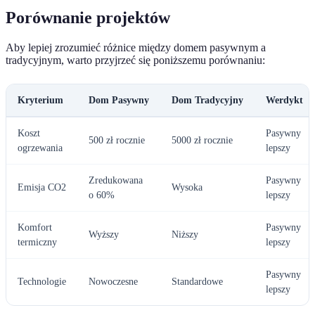
Porównanie projektów
Aby lepiej zrozumieć różnice między domem pasywnym a
tradycyjnym, warto przyjrzeć się poniższemu porównaniu:
Kryterium
Dom Pasywny
Dom Tradycyjny
Werdykt
Koszt
Pasywny
500 zł rocznie
5000 zł rocznie
ogrzewania
lepszy
Zredukowana
Pasywny
Emisja CO2
Wysoka
o 60%
lepszy
Komfort
Pasywny
Wyższy
Niższy
termiczny
lepszy
Pasywny
Technologie
Nowoczesne
Standardowe
lepszy