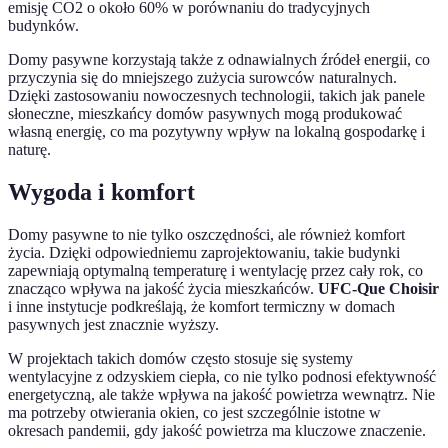
emisję CO2 o około 60% w porównaniu do tradycyjnych
budynków.
Domy pasywne korzystają także z odnawialnych źródeł energii, co
przyczynia się do mniejszego zużycia surowców naturalnych.
Dzięki zastosowaniu nowoczesnych technologii, takich jak panele
słoneczne, mieszkańcy domów pasywnych mogą produkować
własną energię, co ma pozytywny wpływ na lokalną gospodarkę i
naturę.
Wygoda i komfort
Domy pasywne to nie tylko oszczędności, ale również komfort
życia. Dzięki odpowiedniemu zaprojektowaniu, takie budynki
zapewniają optymalną temperaturę i wentylację przez cały rok, co
znacząco wpływa na jakość życia mieszkańców.
UFC-Que Choisir
i inne instytucje podkreślają, że komfort termiczny w domach
pasywnych jest znacznie wyższy.
W projektach takich domów często stosuje się systemy
wentylacyjne z odzyskiem ciepła, co nie tylko podnosi efektywność
energetyczną, ale także wpływa na jakość powietrza wewnątrz. Nie
ma potrzeby otwierania okien, co jest szczególnie istotne w
okresach pandemii, gdy jakość powietrza ma kluczowe znaczenie.