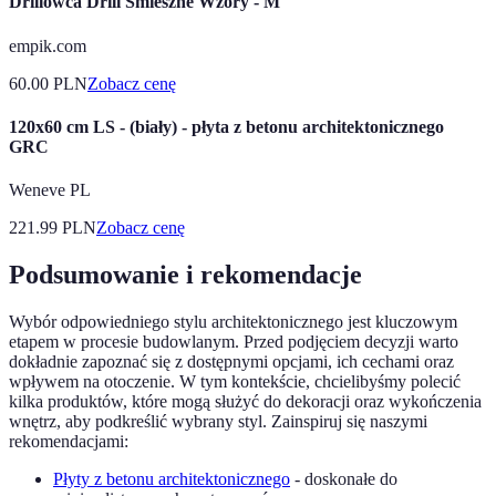
Drillowca Drill Śmieszne Wzory - M
empik.com
60.00
PLN
Zobacz cenę
120x60 cm LS - (biały) - płyta z betonu architektonicznego
GRC
Weneve PL
221.99
PLN
Zobacz cenę
Podsumowanie i rekomendacje
Wybór odpowiedniego stylu architektonicznego jest kluczowym
etapem w procesie budowlanym. Przed podjęciem decyzji warto
dokładnie zapoznać się z dostępnymi opcjami, ich cechami oraz
wpływem na otoczenie. W tym kontekście, chcielibyśmy polecić
kilka produktów, które mogą służyć do dekoracji oraz wykończenia
wnętrz, aby podkreślić wybrany styl. Zainspiruj się naszymi
rekomendacjami:
Płyty z betonu architektonicznego
- doskonałe do