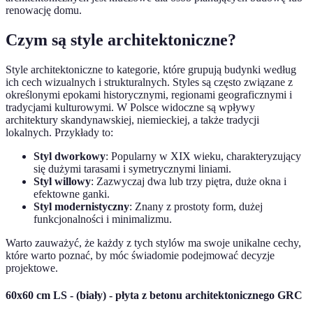
renowację domu.
Czym są style architektoniczne?
Style architektoniczne to kategorie, które grupują budynki według
ich cech wizualnych i strukturalnych. Styles są często związane z
określonymi epokami historycznymi, regionami geograficznymi i
tradycjami kulturowymi. W Polsce widoczne są wpływy
architektury skandynawskiej, niemieckiej, a także tradycji
lokalnych. Przykłady to:
Styl dworkowy
: Popularny w XIX wieku, charakteryzujący
się dużymi tarasami i symetrycznymi liniami.
Styl willowy
: Zazwyczaj dwa lub trzy piętra, duże okna i
efektowne ganki.
Styl modernistyczny
: Znany z prostoty form, dużej
funkcjonalności i minimalizmu.
Warto zauważyć, że każdy z tych stylów ma swoje unikalne cechy,
które warto poznać, by móc świadomie podejmować decyzje
projektowe.
60x60 cm LS - (biały) - płyta z betonu architektonicznego GRC