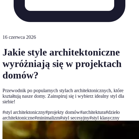
16 czerwca 2026
Jakie style architektoniczne
wyróżniają się w projektach
domów?
Przewodnik po popularnych stylach architektonicznych, które
kształtują nasze domy. Zainspiruj się i wybierz idealny styl dla
siebie!
#
styl architektoniczny
#
projekty domów
#
architektura
#
dzieło
architektoniczne
#
minimalizm
#
styl secesyjny
#
styl klasyczny