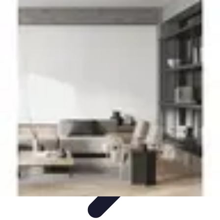
Projekty na Dom
Projektowanie wnętrz
Inspiracje
Budowa i materiały
Porady
dotyczące projektów
Trendy
Projekty na Dom