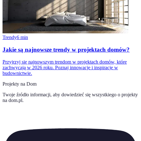
Trendy
6
min
Jakie są najnowsze trendy w projektach domów?
Przyjrzyj się najnowszym trendom w projektach domów, które
zachwycają w 2026 roku. Poznaj innowacje i inspiracje w
budownictwie.
Projekty na Dom
Twoje źródło informacji, aby dowiedzieć się wszystkiego o
projekty
na dom.pl
.