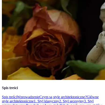
Spis treści
Spis treści
Wprowadzenie
Czym są style architektoniczne?
Główne
style architektoniczne
1. Styl klasyczny
2. Styl secesyjny
3. Styl