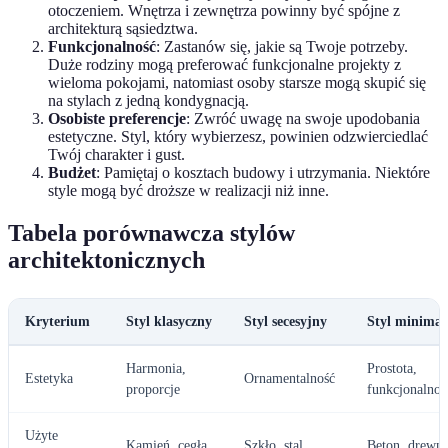
otoczeniem. Wnętrza i zewnętrza powinny być spójne z
architekturą sąsiedztwa.
Funkcjonalność
: Zastanów się, jakie są Twoje potrzeby.
Duże rodziny mogą preferować funkcjonalne projekty z
wieloma pokojami, natomiast osoby starsze mogą skupić się
na stylach z jedną kondygnacją.
Osobiste preferencje
: Zwróć uwagę na swoje upodobania
estetyczne. Styl, który wybierzesz, powinien odzwierciedlać
Twój charakter i gust.
Budżet
: Pamiętaj o kosztach budowy i utrzymania. Niektóre
style mogą być droższe w realizacji niż inne.
Tabela porównawcza stylów
architektonicznych
Kryterium
Styl klasyczny
Styl secesyjny
Styl minimal
Harmonia,
Prostota,
Estetyka
Ornamentalność
proporcje
funkcjonalnoś
Użyte
Kamień, cegła
Szkło, stal
Beton, drewn