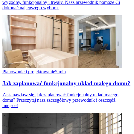
wygodny, funkcjonalny i trwały. Nasz przewodnik pomoże Ci
dokonać najlepszego wyboru.
Planowanie i projektowanie
5
min
Jak zaplanować funkcjonalny układ małego domu?
Zastanawiasz się, jak zaplanować funkcjonalny układ małego
domu? Przeczytaj nasz szczegółowy przewodnik i oszczędź
miejsce!