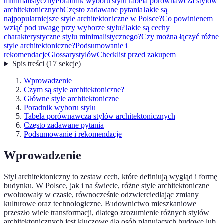
minimalistyczny
Poradnik wyboru stylu
Tabela porównawcza stylów
architektonicznych
Często zadawane pytania
Jakie są
najpopularniejsze style architektoniczne w Polsce?
Co powinienem
wziąć pod uwagę przy wyborze stylu?
Jakie są cechy
charakterystyczne stylu minimalistycznego?
Czy można łączyć różne
style architektoniczne?
Podsumowanie i
rekomendacje
Glossarystylów
Checklist przed zakupem
Spis treści
(
17
sekcje
)
Wprowadzenie
Czym są style architektoniczne?
Główne style architektoniczne
Poradnik wyboru stylu
Tabela porównawcza stylów architektonicznych
Często zadawane pytania
Podsumowanie i rekomendacje
Wprowadzenie
Styl architektoniczny to zestaw cech, które definiują wygląd i formę
budynku. W Polsce, jak i na świecie, różne style architektoniczne
ewoluowały w czasie, równocześnie odzwierciedlając zmiany
kulturowe oraz technologiczne. Budownictwo mieszkaniowe
przeszło wiele transformacji, dlatego zrozumienie różnych stylów
architektonicznych jest kluczowe dla osób planujących budowę lub