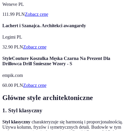
Weneve PL
111.99
PLN
Zobacz cenę
Lachert i Szanajca. Architekci awangardy
Legimi PL
32.90
PLN
Zobacz cenę
StyleCouture Koszulka Męska Czarna Na Prezent Dla
Drillowca Drill Śmieszne Wzory - S
empik.com
60.00
PLN
Zobacz cenę
Główne style architektoniczne
1. Styl klasyczny
Styl klasyczny
charakteryzuje się harmonią i proporcjonalnością.
Używa kolumn, fryzów i symetrycznych detali. Budowle w tym