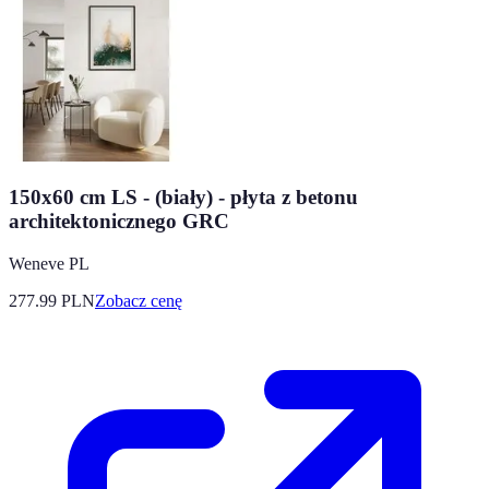
150x60 cm LS - (biały) - płyta z betonu
architektonicznego GRC
Weneve PL
277.99
PLN
Zobacz cenę