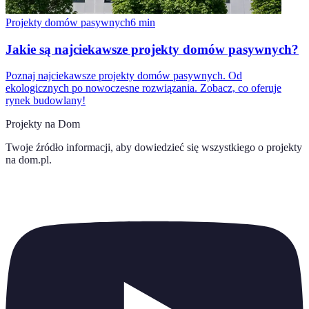
Projekty domów pasywnych
6
min
Jakie są najciekawsze projekty domów pasywnych?
Poznaj najciekawsze projekty domów pasywnych. Od
ekologicznych po nowoczesne rozwiązania. Zobacz, co oferuje
rynek budowlany!
Projekty na Dom
Twoje źródło informacji, aby dowiedzieć się wszystkiego o
projekty
na dom.pl
.