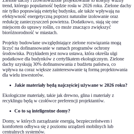
Zielone dachy i zrównoważone projektowanie to kolejny ważny
trend, którego popularność będzie rosła w 2026 roku. Zielone dachy
nie tylko poprawiają estetykę budynku, ale także wpływają na
efektywność energetyczną poprzez naturalne izolowanie oraz
redukcję zanieczyszczeń powietrza. Dodatkowo, stają się one
miejscem do uprawy roślin, co może znacząco zwiększyć
bioróżnorodność w miastach.
Projekty budowlane uwzględniające zielone rozwiązania mogą
liczyć na dofinansowanie w ramach programów ochrony
środowiska. Przykładem jest nowa ustawa, która określa ulgi
podatkowe dla budynków z certyfikatem ekologicznym. Zielone
dachy uzyskują 30% dofinansowania z budżetu państwa, co
wpływa na coraz większe zainteresowanie tą formą projektowania
dla wielu inwestorów.
Jakie materiały będą najczęściej używane w 2026 roku?
Ekologiczne materiały, takie jak drewno, glina i materiały z
recyklingu będą w czołówce preferencji projektantów.
Co to są inteligentne domy?
Domy, w których zarządzanie energią, bezpieczeństwem i
komfortem odbywa się z poziomu urządzeń mobilnych lub
centralnych systemów.