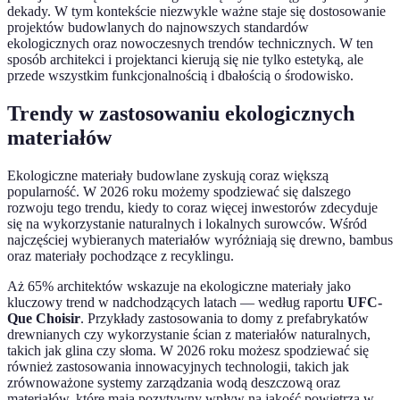
dekady. W tym kontekście niezwykle ważne staje się dostosowanie
projektów budowlanych do najnowszych standardów
ekologicznych oraz nowoczesnych trendów technicznych. W ten
sposób architekci i projektanci kierują się nie tylko estetyką, ale
przede wszystkim funkcjonalnością i dbałością o środowisko.
Trendy w zastosowaniu ekologicznych
materiałów
Ekologiczne materiały budowlane zyskują coraz większą
popularność. W 2026 roku możemy spodziewać się dalszego
rozwoju tego trendu, kiedy to coraz więcej inwestorów zdecyduje
się na wykorzystanie naturalnych i lokalnych surowców. Wśród
najczęściej wybieranych materiałów wyróżniają się drewno, bambus
oraz materiały pochodzące z recyklingu.
Aż 65% architektów wskazuje na ekologiczne materiały jako
kluczowy trend w nadchodzących latach — według raportu
UFC-
Que Choisir
. Przykłady zastosowania to domy z prefabrykatów
drewnianych czy wykorzystanie ścian z materiałów naturalnych,
takich jak glina czy słoma. W 2026 roku możesz spodziewać się
również zastosowania innowacyjnych technologii, takich jak
zrównoważone systemy zarządzania wodą deszczową oraz
materiałów, które mają pozytywny wpływ na jakość powietrza w