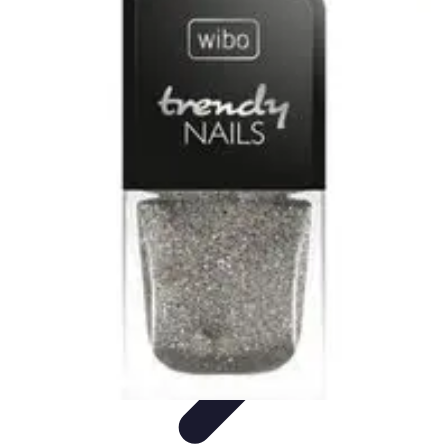
Projekty na Dom
Projektowanie wnętrz
Inspiracje
Budowa i materiały
Porady
dotyczące projektów
Trendy
Projekty na Dom