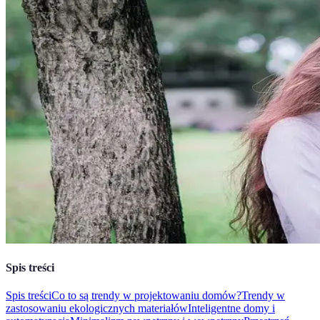
Spis treści
Spis treści
Co to są trendy w projektowaniu domów?
Trendy w
zastosowaniu ekologicznych materiałów
Inteligentne domy i