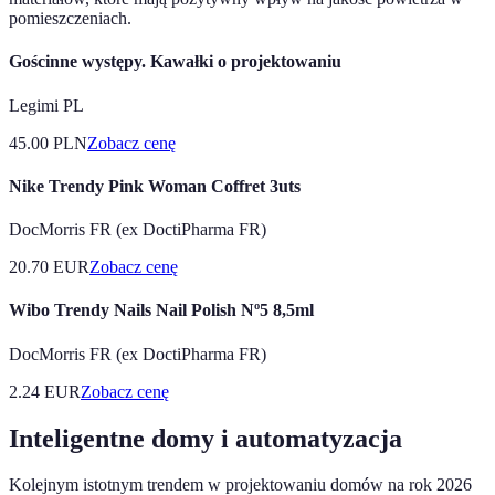
pomieszczeniach.
Gościnne występy. Kawałki o projektowaniu
Legimi PL
45.00
PLN
Zobacz cenę
Nike Trendy Pink Woman Coffret 3uts
DocMorris FR (ex DoctiPharma FR)
20.70
EUR
Zobacz cenę
Wibo Trendy Nails Nail Polish Nº5 8,5ml
DocMorris FR (ex DoctiPharma FR)
2.24
EUR
Zobacz cenę
Inteligentne domy i automatyzacja
Kolejnym istotnym trendem w projektowaniu domów na rok 2026