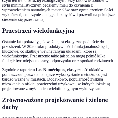
czyni ten trend bardziej ekologicznym. Przy budowie domów w
stylu minimalistycznym będziemy mieli do czynienia z
wprowadzeniem naturalnych materiałów oraz ograniczeniem ilości
wykończeń, co przyniesie ulgę dla zmysłów i pozwoli na pełniejsze
cieszenie się przestrzenią.
Przestrzeń wielofunkcyjna
Ostatnie lata pokazały, jak ważne jest elastyczne podejście do
przestrzeni. W 2026 roku produktywność i funkcjonalność będą
kluczowe, co skutkuje wewnętrznymi układami, które są
wielofunkcyjne. Przestrzenie takie jak salon mogą pełnić kilka
funkcji: być miejscem pracy, odpoczynku oraz spotkań rodzinnych.
Zgodnie z raportem
Les Numériques
, elastyczność układów
pomieszczeń pozwala na lepsze wykorzystanie metrażu, co jest
bardzo ważne w miastach. Dodatkowo, popularność zyskują
mieszkania o niskiej powierzchni użytkowej, w których lokale są
projektowane z myślą o ich wielofunkcyjnym wykorzystaniu.
Zrównoważone projektowanie i zielone
dachy