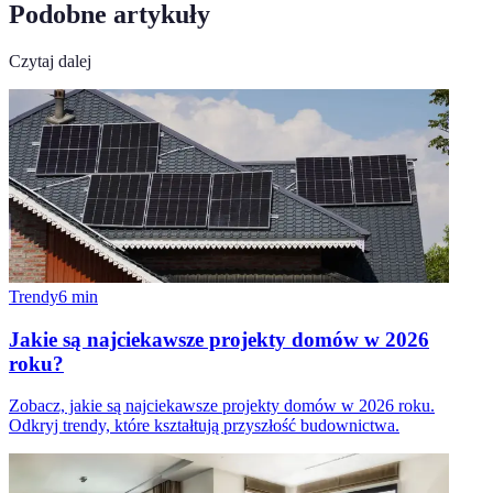
Podobne artykuły
Czytaj dalej
Trendy
6
min
Jakie są najciekawsze projekty domów w 2026
roku?
Zobacz, jakie są najciekawsze projekty domów w 2026 roku.
Odkryj trendy, które kształtują przyszłość budownictwa.