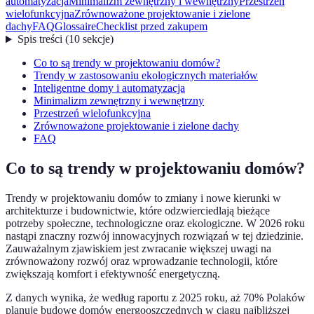
automatyzacja
Minimalizm zewnętrzny i wewnętrzny
Przestrzeń
wielofunkcyjna
Zrównoważone projektowanie i zielone
dachy
FAQ
Glossaire
Checklist przed zakupem
Spis treści
(
10
sekcje
)
Co to są trendy w projektowaniu domów?
Trendy w zastosowaniu ekologicznych materiałów
Inteligentne domy i automatyzacja
Minimalizm zewnętrzny i wewnętrzny
Przestrzeń wielofunkcyjna
Zrównoważone projektowanie i zielone dachy
FAQ
Co to są trendy w projektowaniu domów?
Trendy w projektowaniu domów to zmiany i nowe kierunki w
architekturze i budownictwie, które odzwierciedlają bieżące
potrzeby społeczne, technologiczne oraz ekologiczne. W 2026 roku
nastąpi znaczny rozwój innowacyjnych rozwiązań w tej dziedzinie.
Zauważalnym zjawiskiem jest zwracanie większej uwagi na
zrównoważony rozwój oraz wprowadzanie technologii, które
zwiększają komfort i efektywność energetyczną.
Z danych wynika, że według raportu z 2025 roku, aż 70% Polaków
planuje budowę domów energooszczędnych w ciągu najbliższej