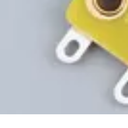
Projekty na Dom
Projektowanie wnętrz
Inspiracje
Budowa i materiały
Porady dotyczące
Projekty na Dom