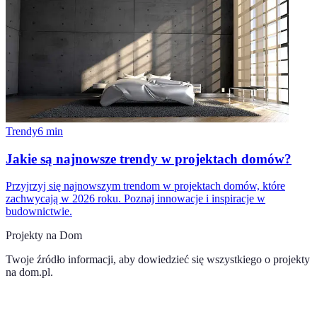
Trendy
6
min
Jakie są najnowsze trendy w projektach domów?
Przyjrzyj się najnowszym trendom w projektach domów, które
zachwycają w 2026 roku. Poznaj innowacje i inspiracje w
budownictwie.
Projekty na Dom
Twoje źródło informacji, aby dowiedzieć się wszystkiego o
projekty
na dom.pl
.