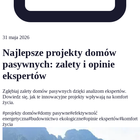
31 maja 2026
Najlepsze projekty domów
pasywnych: zalety i opinie
ekspertów
Zgłębiaj zalety domów pasywnych dzięki analizom ekspertów.
Dowiedz się, jak te innowacyjne projekty wpływają na komfort
życia.
#
projekty domów
#
domy pasywne
#
efektywność
energetyczna
#
budownictwo ekologiczne
#
opinie ekspertów
#
komfort
życia