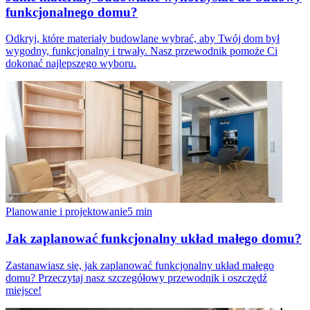
funkcjonalnego domu?
Odkryj, które materiały budowlane wybrać, aby Twój dom był
wygodny, funkcjonalny i trwały. Nasz przewodnik pomoże Ci
dokonać najlepszego wyboru.
Planowanie i projektowanie
5
min
Jak zaplanować funkcjonalny układ małego domu?
Zastanawiasz się, jak zaplanować funkcjonalny układ małego
domu? Przeczytaj nasz szczegółowy przewodnik i oszczędź
miejsce!