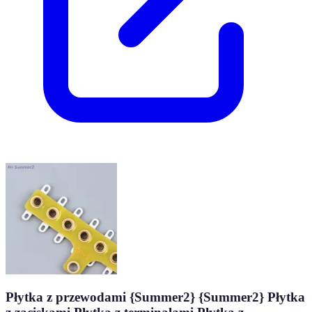
Płytka z przewodami {Summer2} {Summer2} Płytka