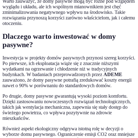
Warto zauważyć, że domy pasywne mogą być różne pod względem
wyglądu i układu, ale ich wspólnym mianownikiem jest chęć
zminimalizowania negatywnego wpływu na środowisko. Takie
rozwiązania przynoszą korzyści zarówno właścicielom, jak i całemu
otoczeniu.
Dlaczego warto inwestować w domy
pasywne?
Inwestycja w projekty domów pasywnych przynosi szereg korzyści.
Po pierwsze, ich eksploatacja wiąże się z znacznie niższymi
wydatkami na ogrzewanie i chłodzenie niż w tradycyjnych
budynkach. W badaniach przeprowadzonych przez
ADEME
zauważono, że domy pasywne potrafią zredukować koszty energii
nawet o 90% w porównaniu do standardowych domów.
Po drugie, domy pasywne gwarantują wysoki poziom komfortu.
Dzięki zastosowaniu nowoczesnych rozwiązań technologicznych,
takich jak wentylacja mechaniczna, zapewnia się stały dostęp do
świeżego powietrza, co wpływa pozytywnie na zdrowie
mieszkańców.
Również aspekt ekologiczny odgrywa istotną rolę w decyzji o
wyborze domu pasywnego. Ograniczenie emisji CO2 oraz mniejsze