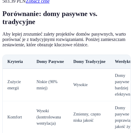
503.39
PLN
Zobacz cenę
Porównanie: domy pasywne vs.
tradycyjne
Aby lepiej zrozumieć zalety projektów domów pasywnych, warto
porównać je z tradycyjnymi rozwiązaniami. Poniżej zamieszczam
zestawienie, które obrazuje kluczowe różnice.
Kryteria
Domy Pasywne
Domy Tradycyjne
Werdykt
Domy
Zużycie
Niskie (90%
pasywne s
Wysokie
energii
mniej)
bardziej
efektywne
Domy
Wysoki
Zmienny, często
pasywne
Komfort
(kontrolowana
niska jakość
poprawiaj
wentylacja)
jakość życi