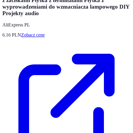
z zaciskami Płytka z terminalami Płytka z
wyprowadzeniami do wzmacniacza lampowego DIY
Projekty audio
AliExpress PL
6.16
PLN
Zobacz cenę