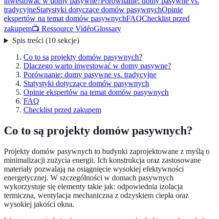
inwestować w domy pasywne?
Porównanie: domy pasywne vs.
tradycyjne
Statystyki dotyczące domów pasywnych
Opinie
ekspertów na temat domów pasywnych
FAQ
Checklist przed
zakupem
📺 Ressource Vidéo
Glossary
Spis treści
(
10
sekcje
)
Co to są projekty domów pasywnych?
Dlaczego warto inwestować w domy pasywne?
Porównanie: domy pasywne vs. tradycyjne
Statystyki dotyczące domów pasywnych
Opinie ekspertów na temat domów pasywnych
FAQ
Checklist przed zakupem
Co to są projekty domów pasywnych?
Projekty domów pasywnych to budynki zaprojektowane z myślą o
minimalizacji zużycia energii. Ich konstrukcja oraz zastosowane
materiały pozwalają na osiągnięcie wysokiej efektywności
energetycznej. W szczególności w domach pasywnych
wykorzystuje się elementy takie jak: odpowiednia izolacja
termiczna, wentylacja mechaniczna z odzyskiem ciepła oraz
wysokiej jakości okna.