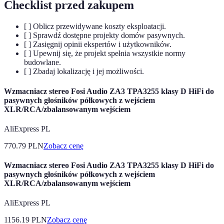
Checklist przed zakupem
[ ] Oblicz przewidywane koszty eksploatacji.
[ ] Sprawdź dostępne projekty domów pasywnych.
[ ] Zasięgnij opinii ekspertów i użytkowników.
[ ] Upewnij się, że projekt spełnia wszystkie normy
budowlane.
[ ] Zbadaj lokalizację i jej możliwości.
Wzmacniacz stereo Fosi Audio ZA3 TPA3255 klasy D HiFi do
pasywnych głośników półkowych z wejściem
XLR/RCA/zbalansowanym wejściem
AliExpress PL
770.79
PLN
Zobacz cenę
Wzmacniacz stereo Fosi Audio ZA3 TPA3255 klasy D HiFi do
pasywnych głośników półkowych z wejściem
XLR/RCA/zbalansowanym wejściem
AliExpress PL
1156.19
PLN
Zobacz cenę