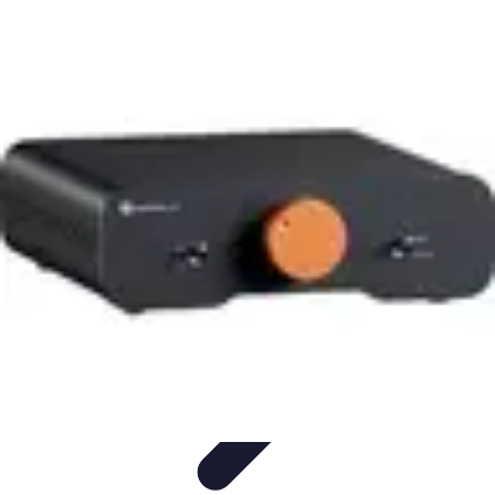
Projekty na Dom
Projektowanie wnętrz
Inspiracje
Budowa i materiały
Porady
dotyczące projektów
Trendy
Projekty na Dom