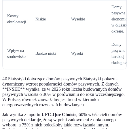
Domy
pasywne s
Koszty
Niskie
Wysokie
ekonomicz
eksploatacji
w dłuższy
okresie.
Domy
Wpływ na
pasywne s
Bardzo niski
Wysoki
środowisko
bardziej
ekologiczn
##
Statystyki dotyczące domów pasywnych Statystyki pokazują
dynamiczny wzrost popularności domów pasywnych. Z danych
**INSEE** wynika, że w 2025 roku liczba budowanych domów
pasywnych wzrosła o 30% w porównaniu do roku wcześniejszego.
W Polsce, również zauważalny jest trend w kierunku
energooszczędnych rozwiązań budowlanych.
Jak wynika z raportu
UFC-Que Choisir
, 60% właścicieli domów
pasywnych deklaruje, że są w pełni zadowoleni z dokonanego
wyboru, a 75% z nich poleciłoby takie rozwiązania innym.