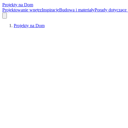
Projekty na Dom
Projektowanie wnętrz
Inspiracje
Budowa i materiały
Porady dotyczące
Projekty na Dom