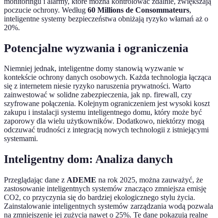
monitoringu i alarmy, które można kontrolować zdalnie, zwiększają
poczucie ochrony. Według
60 Millions de Consommateurs
,
inteligentne systemy bezpieczeństwa obniżają ryzyko włamań aż o
20%.
Potencjalne wyzwania i ograniczenia
Niemniej jednak, inteligentne domy stanowią wyzwanie w
kontekście ochrony danych osobowych. Każda technologia łącząca
się z internetem niesie ryzyko naruszenia prywatności. Warto
zainwestować w solidne zabezpieczenia, jak np. firewall, czy
szyfrowane połączenia. Kolejnym ograniczeniem jest wysoki koszt
zakupu i instalacji systemu inteligentnego domu, który może być
zaporowy dla wielu użytkowników. Dodatkowo, niektórzy mogą
odczuwać trudności z integracją nowych technologii z istniejącymi
systemami.
Inteligentny dom: Analiza danych
Przeglądając dane z
ADEME
na rok 2025, można zauważyć, że
zastosowanie inteligentnych systemów znacząco zmniejsza emisję
CO2, co przyczynia się do bardziej ekologicznego stylu życia.
Zainstalowanie inteligentnych systemów zarządzania wodą pozwala
na zmniejszenie jej zużycia nawet o 25%. Te dane pokazują realne