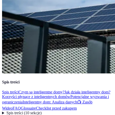
Spis treści
Spis treści
Czym są inteligentne domy?
Jak działa inteligentny dom?
Korzyści płynące z inteligentnych domów
Potencjalne wyzwania i
ograniczenia
Inteligentny dom: Analiza danych
📺 Zasób
Wideo
FAQ
Glossaire
Checklist przed zakupem
Spis treści
(
10
sekcje
)