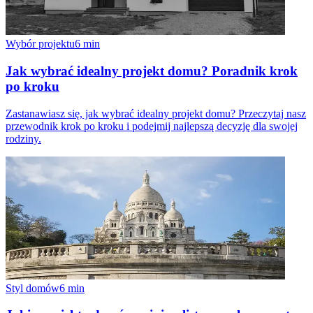
Wybór projektu
6
min
Jak wybrać idealny projekt domu? Poradnik krok
po kroku
Zastanawiasz się, jak wybrać idealny projekt domu? Przeczytaj nasz
przewodnik krok po kroku i podejmij najlepszą decyzję dla swojej
rodziny.
Styl domów
6
min