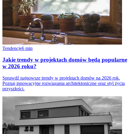
Tendencje
6
min
Jakie trendy w projektach domów będą popularne
w 2026 roku?
Sprawdź najnowsze trendy w projektach domów na 2026 rok.
Poznaj innowacyjne rozwiązania architektoniczne oraz styl życia
przyszłości.