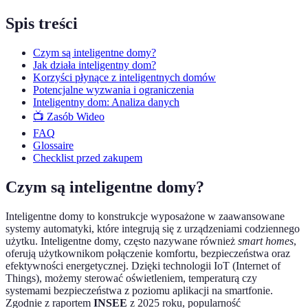
Spis treści
Czym są inteligentne domy?
Jak działa inteligentny dom?
Korzyści płynące z inteligentnych domów
Potencjalne wyzwania i ograniczenia
Inteligentny dom: Analiza danych
📺 Zasób Wideo
FAQ
Glossaire
Checklist przed zakupem
Czym są inteligentne domy?
Inteligentne domy to konstrukcje wyposażone w zaawansowane
systemy automatyki, które integrują się z urządzeniami codziennego
użytku. Inteligentne domy, często nazywane również
smart homes
,
oferują użytkownikom połączenie komfortu, bezpieczeństwa oraz
efektywności energetycznej. Dzięki technologii IoT (Internet of
Things), możemy sterować oświetleniem, temperaturą czy
systemami bezpieczeństwa z poziomu aplikacji na smartfonie.
Zgodnie z raportem
INSEE
z 2025 roku, popularność