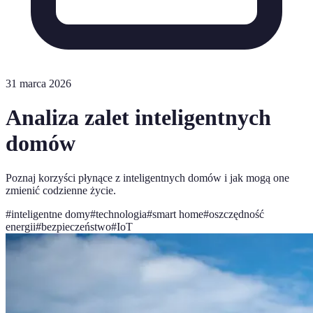
31 marca 2026
Analiza zalet inteligentnych
domów
Poznaj korzyści płynące z inteligentnych domów i jak mogą one
zmienić codzienne życie.
#
inteligentne domy
#
technologia
#
smart home
#
oszczędność
energii
#
bezpieczeństwo
#
IoT