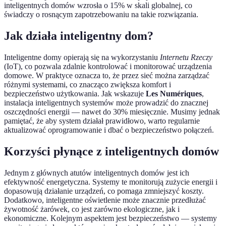
inteligentnych domów wzrosła o 15% w skali globalnej, co
świadczy o rosnącym zapotrzebowaniu na takie rozwiązania.
Jak działa inteligentny dom?
Inteligentne domy opierają się na wykorzystaniu
Internetu Rzeczy
(IoT), co pozwala zdalnie kontrolować i monitorować urządzenia
domowe. W praktyce oznacza to, że przez sieć można zarządzać
różnymi systemami, co znacząco zwiększa komfort i
bezpieczeństwo użytkowania. Jak wskazuje
Les Numériques
,
instalacja inteligentnych systemów może prowadzić do znacznej
oszczędności energii — nawet do 30% miesięcznie. Musimy jednak
pamiętać, że aby system działał prawidłowo, warto regularnie
aktualizować oprogramowanie i dbać o bezpieczeństwo połączeń.
Korzyści płynące z inteligentnych domów
Jednym z głównych atutów inteligentnych domów jest ich
efektywność energetyczna. Systemy te monitorują zużycie energii i
dopasowują działanie urządzeń, co pomaga zmniejszyć koszty.
Dodatkowo, inteligentne oświetlenie może znacznie przedłużać
żywotność żarówek, co jest zarówno ekologiczne, jak i
ekonomiczne. Kolejnym aspektem jest bezpieczeństwo — systemy