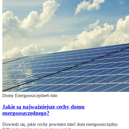
Domy Energooszczędne
6
min
Jakie są najważniejsze cechy domu
energooszczędnego?
Dowiedz się, jakie cechy powinien mieć dom energooszczędny.