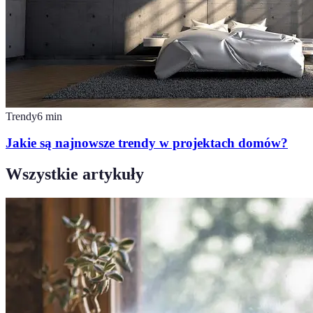
Trendy
6
min
Jakie są najnowsze trendy w projektach domów?
Wszystkie artykuły