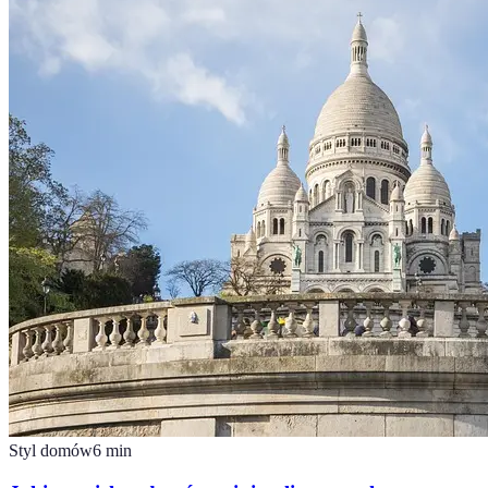
Styl domów
6
min