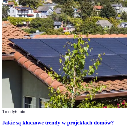
Trendy
6
min
Jakie są kluczowe trendy w projektach domów?