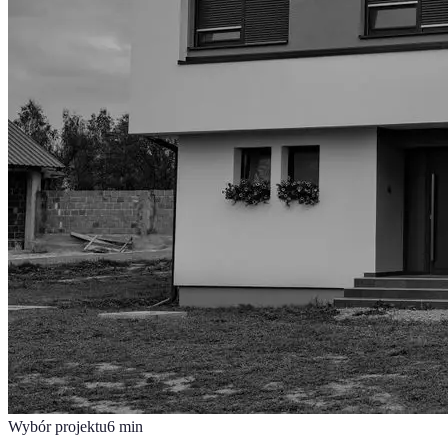
Wybór projektu
6
min