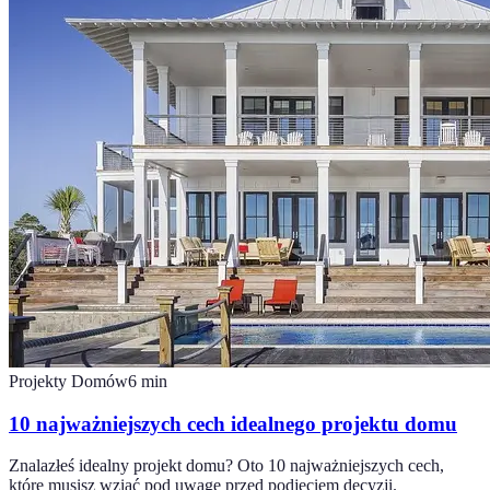
Projekty Domów
6
min
10 najważniejszych cech idealnego projektu domu
Znalazłeś idealny projekt domu? Oto 10 najważniejszych cech,
które musisz wziąć pod uwagę przed podjęciem decyzji.